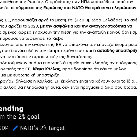
ην επίθεση της Ρωσίας. Ο πρόεδρος των ΗΠΑ υποσχέθηκε αυτή την
ε ότι
οι σύμμαχοι της Ευρώπης στο
ΝΑΤΟ
θα πρέπει να πληρώσουν 
ης ΕΕ, παρουσιάζει αργά το μεσημέρι (3.30 μμ ώρα Ελλάδας) το σχ
που αρχίζει το 2028,
με την ασφάλεια και την ανταγωνιστικότητα να
ρισμένες χώρες ενισχύουν την πίεση για την ανάπτυξη κοινού δανεισ
 μπορούσε να ωφελήσει το Κίεβο.
έκονται από την ανάγκη της ΕΕ να επιταχύνει τον επανεξοπλισμό μετ
,
που διανύει πλέον τον τέταρτο χρόνο του, και
η ασταθής υποστήριξ
α ενισχύσει τις στρατιωτικές της δυνατότητες.
οδοτούμενων από τα ευρωπαϊκά ταμεία έτυχε χλιαρής ανταπόκριση
ολιτικής της ΕΕ,
Κάγια Κάλλας,
προειδοποίησε ότι εάν το μπλοκ
αμεί με ευρωπαϊκή υποστήριξη.
ανία», δήλωσε η Κάλλας. «Η έκκληση είναι να κάνουν όλοι το ίδιο. 
ς άλλος θα πληρώσει γι’ αυτά, δεν είναι πραγματικά δικά σου δώρα,