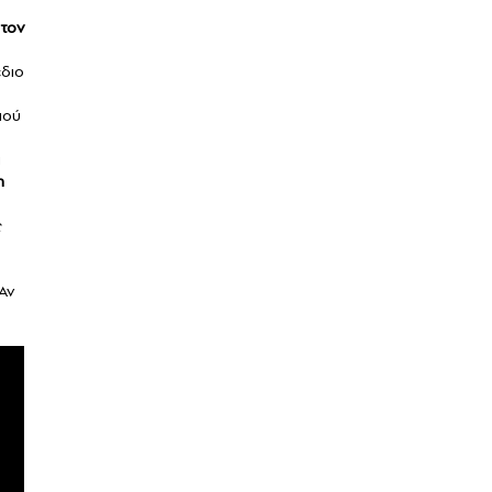
τον
έδιο
μού
ά
η
ς
Αν