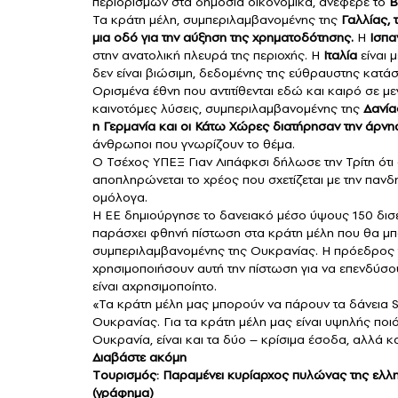
περιορισμών στα δημόσια οικονομικά, ανέφερε το
B
Τα κράτη μέλη, συμπεριλαμβανομένης της
Γαλλίας, 
μια οδό για την αύξηση της χρηματοδότησης.
Η
Ισπα
στην ανατολική πλευρά της περιοχής. Η
Ιταλία
είναι 
δεν είναι βιώσιμη, δεδομένης της εύθραυστης κατ
Ορισμένα έθνη που αντιτίθενται εδώ και καιρό σε 
καινοτόμες λύσεις, συμπεριλαμβανομένης της
Δανία
η Γερμανία και οι Κάτω Χώρες διατήρησαν την άρνη
άνθρωποι που γνωρίζουν το θέμα.
Ο Τσέχος ΥΠΕΞ Γιαν Λιπάφκσι δήλωσε την Τρίτη ότι α
αποπληρώνεται το χρέος που σχετίζεται με την πανδη
ομόλογα.
Η ΕΕ δημιούργησε το δανειακό μέσο ύψους 150 δισε
παράσχει φθηνή πίστωση στα κράτη μέλη που θα μπ
συμπεριλαμβανομένης της Ουκρανίας. Η πρόεδρος
χρησιμοποιήσουν αυτή την πίστωση για να επενδύσο
είναι αχρησιμοποίητο.
«Τα κράτη μέλη μας μπορούν να πάρουν τα δάνεια S
Ουκρανίας. Για τα κράτη μέλη μας είναι υψηλής ποιό
Ουκρανία, είναι και τα δύο – κρίσιμα έσοδα, αλλά κα
Διαβάστε ακόμη
Tουρισμός: Παραμένει κυρίαρχος πυλώνας της ελλη
(γράφημα)