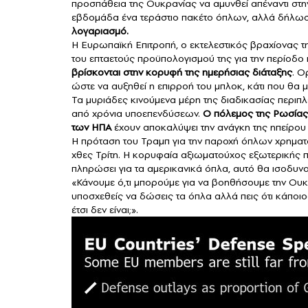
προσπάθεια της Ουκρανίας να αμυνθεί απέναντι στ
εβδομάδα ένα τεράστιο πακέτο όπλων, αλλά δήλωσ
λογαριασμό.
Η Ευρωπαϊκή Επιτροπή, ο εκτελεστικός βραχίονας τ
του επταετούς προϋπολογισμού της για την περίοδο 
βρίσκονται στην κορυφή της ημερήσιας διάταξης
. Ο
ώστε να αυξηθεί η επιρροή του μπλοκ, κάτι που θα
Τα μυριάδες κινούμενα μέρη της διαδικασίας περιπλ
από χρόνια υποεπενδύσεων.
Ο πόλεμος της Ρωσίας
των ΗΠΑ
έχουν αποκαλύψει την ανάγκη της ηπείρου ν
Η πρόταση του Τραμπ για την παροχή όπλων χρηματ
χθες Τρίτη. Η κορυφαία αξιωματούχος εξωτερικής π
πληρώσει για τα αμερικανικά όπλα, αυτό θα ισοδυν
«Κάνουμε ό,τι μπορούμε για να βοηθήσουμε την Ουκρ
υποσχεθείς να δώσεις τα όπλα αλλά πεις ότι κάποιο
έτσι δεν είναι;».