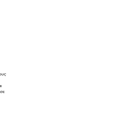
ους
ι
 σε