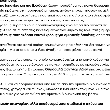
loomberg.
της Ισπανίας και της Ελλάδας
, έχουν προωθήσει τον
κοινό δανεισμό
νία
πρότεινε την προσφορά μη επιστρεπτέων επιχορηγήσεων σε μέλ
μεταξύ των κυβερνήσεων που επιμένουν ότι η στήριξη στο εθνικό χρέ
άστασης των οικονομικών σε ορισμένες πρωτεύουσες.
μεγάλους ευρωπαϊκούς προϋπολογισμούς είναι τώρα πιο ανοιχτά σε
ς.
Αλλά σε συζητήσεις κεκλεισμένων των θυρών τις τελευταίες ημέρ
σή τους στην έκδοση κοινού χρέους για αμυντικές δαπάνες,
δήλωσα
ντιτίθεται στο κοινό χρέος, σημειώνοντας ότι ήθελε να δει πρώτα ν
μία – για το οποίο το μπλοκ άνοιξε τα πορτοφόλια του με κοινά
κατομμυρίων ευρώ, το οποίο χρηματοδοτείται από κοινό χρέος, για
ορούσαν να συμμετάσχουν σε κοινές προμήθειες με ορισμένες χώρ
 της Ευρωπαϊκής Επιτροπής
Ούρσουλά φον ντερ Λάιεν
είπε στα μέλη
υν άμεσα στην Ουκρανία, καθώς το 40% της βιομηχανικής ικανότητ
AFE και να προμηθεύονται απευθείας από την αμυντική βιομηχανία τ
τητας, γρήγορα και φθηνά», δήλωσε η ίδια αυτόν τον μήνα. «Για την
ι η ευκαιρία να ενισχύσει την αμυντική βιομηχανική της βάση».
νικής οικονομίας, αλλά αποδυναμώνεται σταδιακά η εικόνα του