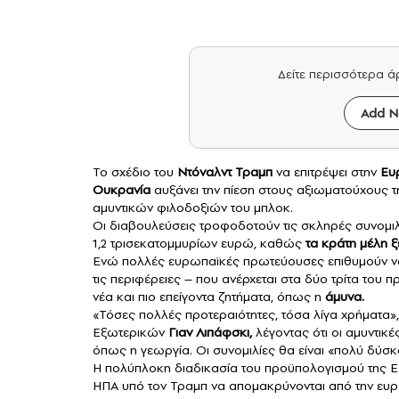
Δείτε περισσότερα 
Add N
Το σχέδιο του
Ντόναλντ Τραμπ
να επιτρέψει στην
Ευ
Ουκρανία
αυξάνει την πίεση στους αξιωματούχους 
αμυντικών φιλοδοξιών του μπλοκ.
Οι διαβουλεύσεις τροφοδοτούν τις σκληρές συνομιλί
1,2 τρισεκατομμυρίων ευρώ, καθώς
τα κράτη μέλη ξ
Ενώ πολλές ευρωπαϊκές πρωτεύουσες επιθυμούν να 
τις περιφέρειες – που ανέρχεται στα δύο τρίτα το
νέα και πιο επείγοντα ζητήματα, όπως η
άμυνα.
«Τόσες πολλές προτεραιότητες, τόσα λίγα χρήματα
Εξωτερικών
Γιαν Λιπάφσκι,
λέγοντας ότι οι αμυντικ
όπως η γεωργία. Οι συνομιλίες θα είναι «πολύ δύσκο
Η πολύπλοκη διαδικασία του προϋπολογισμού της ΕΕ 
ΗΠΑ υπό τον Τραμπ να απομακρύνονται από την ευρω