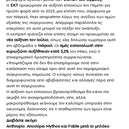
Η
ΕΚΤ
προχώρησε σε αύξηση επιτοκίων την Πέμπτη για
πρώτη φορά από το 2023, μια κίνηση που, σύμφωνα με
τον Νάγκελ, ήταν απαραίτητη λόγω της ανόδου των τιμών
εξαιτίας της σύγκρουσης. Απέρριψε παράλληλα τις
επικρίσεις ότι αυτό μπορεί να πλήξει την ανάπτυξη.
Η κεντρική τράπεζα είναι επίσης έτοιμη να προχωρήσει σε
νέα αύξηση τον Ιούλιο
, όπως είχε δηλώσει νωρίτερα αυτή
την εβδομάδα ο
Νάγκελ.
Οι
τιμές καταναλωτή στην
ευρωζώνη αυξήθηκαν κατά 3,2%
τον Μάιο, ενώ η
επιχειρηματική δραστηριότητα συρρικνώνεται.
«Υποψιάζομαι ότι δεν θα επιστρέψουμε ποτέ στην
κατάσταση που είχαμε πριν από αυτή την περιφερειακή
σύγκρουση», σημείωσε. Ο κόσμος «ίσως συνεχίσει να
διαμορφώνεται από αβεβαιότητες και αλλαγές πέρα από
αυτή τη σύγκρουση».
Η αύξηση των επιτοκίων βραχυπρόθεσμα θα κάνει πιο
ακριβή την αναχρηματοδότηση, είπε, αλλά
μακροπρόθεσμα «κάνουμε την καλύτερη υπηρεσία στην
οικονομία, δείχνοντας ότι η σταθερότητα των τιμών είναι
μέρος της εξίσωσης».
Διαβάστε ακόμη
Anthropic: Αποσύρει Mythos και Fable μετά το μπλόκο