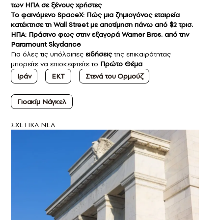
των ΗΠΑ σε ξένους χρήστες
Το φαινόμενο SpaceX: Πώς μια ζημιογόνος εταιρεία
κατέκτησε τη Wall Street με αποτίμηση πάνω από $2 τρισ.
ΗΠΑ: Πράσινο φως στην εξαγορά Warner Bros. από την
Paramount Skydance
Για όλες τις υπόλοιπες
ειδήσεις
της επικαιρότητας
μπορείτε να επισκεφτείτε το
Πρώτο Θέμα
Ιράν
ΕΚΤ
Στενά του Ορμούζ
Γιοακίμ Νάγκελ
ΣXETIKA NEA