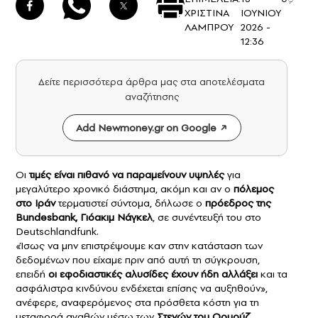
ΧΡΙΣΤΙΝΑ
ΙΟΥΝΙΟΥ
ΛΑΜΠΡΟΥ
2026 -
12:36
Δείτε περισσότερα άρθρα μας στα αποτελέσματα
αναζήτησης
Add Newmoney.gr on Google
Οι
τιμές είναι πιθανό να παραμείνουν υψηλές
για
μεγαλύτερο χρονικό διάστημα, ακόμη και αν ο
πόλεμος
στο
Ιράν
τερματιστεί σύντομα, δήλωσε ο
πρόεδρος της
Bundesbank,
Γιόακιμ Νάγκελ
, σε συνέντευξή του στο
Deutschlandfunk.
«Ίσως να μην επιστρέψουμε καν στην κατάσταση των
δεδομένων που είχαμε πριν από αυτή τη σύγκρουση,
επειδή
οι εφοδιαστικές αλυσίδες έχουν ήδη αλλάξει
και τα
ασφάλιστρα κινδύνου ενδέχεται επίσης να αυξηθούν»,
ανέφερε, αναφερόμενος στα πρόσθετα κόστη για τη
μεταφορά αγαθών μέσω των
Στενών του Ορμούζ
.