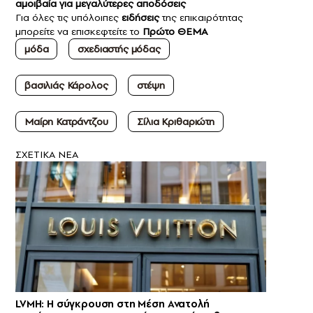
αμοιβαία για μεγαλύτερες αποδόσεις
Για όλες τις υπόλοιπες
ειδήσεις
της επικαιρότητας
μπορείτε να επισκεφτείτε το
Πρώτο ΘΕΜΑ
μόδα
σχεδιαστής μόδας
βασιλιάς Κάρολος
στέψη
Μαίρη Κατράντζου
Σίλια Κριθαριώτη
ΣXETIKA NEA
LVMH: Η σύγκρουση στη Μέση Ανατολή