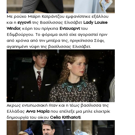
Με ρούχο Μαίρη Κατράντζου εμφανίστηκε εξάλλου
και η
εγγονή
της Βασίλισσας Ελισάβετ
Lady Louise
Windor
, κόρη του πρίγκιπα
Εντουαρντ
του
Εδιμβούργου. Το φόρεμα αυτό είχε αγοραστεί πριν
από χρόνια από την μητέρα της, πριγκίπισσα Σόφι,
αγαπημένη νύφη της βασίλισσας Ελισάβετ.
Ακρως εντυπωσιακή ήταν και η τέως βασίλισσα της
Ελλάδας
Αννα Μαρία
που επέλεξε μια μπλε ελεκτρίκ
δημιουργία του οίκου
Celia Kritharioti
.