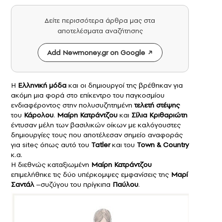
Δείτε περισσότερα άρθρα μας στα
αποτελέσματα αναζήτησης
Add Newmoney.gr on Google
Η
Ελληνική
μόδα
και οι δημιουργοί της βρέθηκαν για
ακόμη μια φορά στο επίκεντρο του παγκοσμίου
ενδιαφέροντος στην πολυσυζητημένη
τελετή
στέψης
του
Κάρολου
.
Μαίρη Κατράντζου
και
Σίλια Κριθαριώτη
έντυσαν μέλη των βασιλικών οίκων με καλόγουστες
δημιουργίες τους που αποτέλεσαν σημείο αναφοράς
για siteς όπως αυτό του
Tatler
και του
Town & Country
κ.α.
Η διεθνώς καταξιωμένη
Μαίρη Κατράντζου
επιμελήθηκε τις δύο υπέρκομψες εμφανίσεις της
Μαρί
Σαντάλ
–συζύγου του πρίγκιπα
Παύλου
.