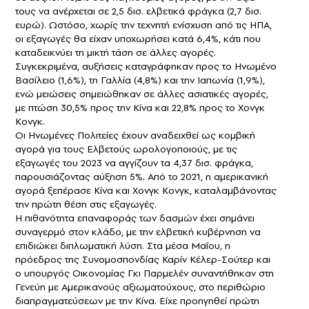
τους να ανέρχεται σε 2,5 δισ. ελβετικά φράγκα (2,7 δισ.
ευρώ). Ωστόσο, χωρίς την τεχνητή ενίσχυση από τις ΗΠΑ,
οι εξαγωγές θα είχαν υποχωρήσει κατά 6,4%, κάτι που
καταδεικνύει τη μικτή τάση σε άλλες αγορές.
Συγκεκριμένα, αυξήσεις καταγράφηκαν προς το Ηνωμένο
Βασίλειο (1,6%), τη Γαλλία (4,8%) και την Ιαπωνία (1,9%),
ενώ μειώσεις σημειώθηκαν σε άλλες ασιατικές αγορές,
με πτώση 30,5% προς την Κίνα και 22,8% προς το Χονγκ
Κονγκ.
Οι Ηνωμένες Πολιτείες έχουν αναδειχθεί ως κομβική
αγορά για τους Ελβετούς ωρολογοποιούς, με τις
εξαγωγές του 2023 να αγγίζουν τα 4,37 δισ. φράγκα,
παρουσιάζοντας αύξηση 5%. Από το 2021, η αμερικανική
αγορά ξεπέρασε Κίνα και Χονγκ Κονγκ, καταλαμβάνοντας
την πρώτη θέση στις εξαγωγές.
Η πιθανότητα επαναφοράς των δασμών έχει σημάνει
συναγερμό στον κλάδο, με την ελβετική κυβέρνηση να
επιδιώκει διπλωματική λύση. Στα μέσα Μαΐου, η
πρόεδρος της Συνομοσπονδίας Καρίν Κέλερ-Σούτερ και
ο υπουργός Οικονομίας Γκι Παρμελέν συναντήθηκαν στη
Γενεύη με Αμερικανούς αξιωματούχους, στο περιθώριο
διαπραγματεύσεων με την Κίνα. Είχε προηγηθεί πρώτη