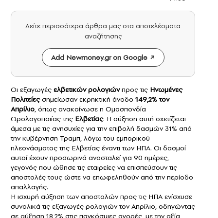
Δείτε περισσότερα άρθρα μας στα αποτελέσματα
αναζήτησης
Add Newmoney.gr on Google
Οι εξαγωγές
ελβετικών ρολογιών
προς τις
Ηνωμένες
Πολιτείες
σημείωσαν εκρηκτική άνοδο
149,2% τον
Απρίλιο
, όπως ανακοίνωσε η Ομοσπονδία
Ωρολογοποιίας της
Ελβετίας
. Η αύξηση αυτή σχετίζεται
άμεσα με τις ανησυχίες για την επιβολή δασμών 31% από
την κυβέρνηση Τραμπ, λόγω του εμπορικού
πλεονάσματος της Ελβετίας έναντι των ΗΠΑ. Οι δασμοί
αυτοί έχουν προσωρινά ανασταλεί για 90 ημέρες,
γεγονός που ώθησε τις εταιρείες να επισπεύσουν τις
αποστολές τους ώστε να επωφεληθούν από την περίοδο
απαλλαγής.
Η ισχυρή αύξηση των αποστολών προς τις
ΗΠΑ
ενίσχυσε
συνολικά τις εξαγωγές ρολογιών τον Απρίλιο, οδηγώντας
σε αύξηση 18,2% στις παγκόσμιες αγορές, με την αξία