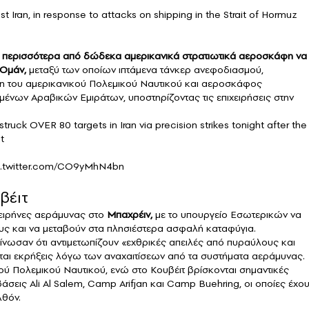
t Iran, in response to attacks on shipping in the Strait of Hormuz
ν
περισσότερα από δώδεκα αμερικανικά στρατιωτικά αεροσκάφη να
 Ομάν,
μεταξύ των οποίων ιπτάμενα τάνκερ ανεφοδιασμού,
n του αμερικανικού Πολεμικού Ναυτικού και αεροσκάφος
νων Αραβικών Εμιράτων, υποστηρίζοντας τις επιχειρήσεις στην
ruck OVER 80 targets in Iran via precision strikes tonight after the
t
c.twitter.com/CO9yMhN4bn
βέιτ
 σειρήνες αεράμυνας στο
Μπαχρέιν,
με το υπουργείο Εσωτερικών να
ους και να μεταβούν στα πλησιέστερα ασφαλή καταφύγια.
ίνωσαν ότι αντιμετωπίζουν «εχθρικές απειλές από πυραύλους και
νται εκρήξεις λόγω των αναχαιτίσεων από τα συστήματα αεράμυνας.
ού Πολεμικού Ναυτικού, ενώ στο Κουβέιτ βρίσκονται σημαντικές
άσεις Ali Al Salem, Camp Arifjan και Camp Buehring, οι οποίες έχο
λθόν.