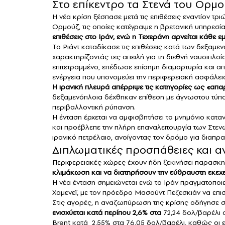
Στο επίκεντρο τα Στενά του Ορμ
Η νέα κρίση ξέσπασε μετά τις επιθέσεις εναντίον τ
Ορμούζ, τις οποίες κατέγραψε η βρετανική υπηρεσ
επιθέσεις στο Ιράν, ενώ η Τεχεράνη αρνείται κάθε ε
Το Ριάντ καταδίκασε τις επιθέσεις κατά των δεξαμ
χαρακτηρίζοντάς τες απειλή για τη διεθνή ναυσιπλο
επιτετραμμένο, επέδωσε επίσημη διαμαρτυρία και απ
ενέργεια που υπονομεύει την περιφερειακή ασφάλει
Η ιρανική πλευρά απέρριψε τις κατηγορίες ως «απα
δεξαμενόπλοια δέχθηκαν επίθεση με άγνωστου τύπο
περιβαλλοντική ρύπανση.
Η ένταση έρχεται να αμφισβητήσει το μνημόνιο κατα
και προέβλεπε την πλήρη επαναλειτουργία των Στε
ιρανικό πετρέλαιο, ανοίγοντας τον δρόμο για διαπρ
Διπλωματικές προσπάθειες και 
Περιφερειακές χώρες έχουν ήδη ξεκινήσει παρασκην
κλιμάκωση και να διατηρήσουν την εύθραυστη εκεχε
Η νέα ένταση σημειώνεται ενώ το Ιράν πραγματοποιε
Χαμενεΐ, με τον πρόεδρο Μασούντ Πεζεσκιάν να επισ
Στις αγορές, η αναζωπύρωση της κρίσης οδήγησε 
ενισχύεται κατά περίπου 2,6% στα
72,24 δολ/βαρέλι σ
Brent κατά 2,55% στα 76,05 δολ/βαρέλι, καθώς οι 