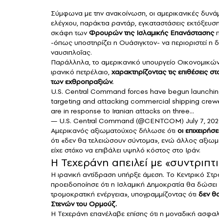
Σύμφωνα με την ανακοίνωση, οι αμερικανικές δυνάμ
ελέγχου, παράκτια ραντάρ, εγκαταστάσεις εκτόξευ
σκάφη των
Φρουρών της Ισλαμικής Επανάστασης
-όπως υποστηρίζει η Ουάσιγκτον- να περιοριστεί η δ
ναυσιπλοΐας.
Παράλληλα, το αμερικανικό υπουργείο Οικονομικών
ιρανικό πετρέλαιο,
χαρακτηρίζοντας τις επιθέσεις 
των εχθροπραξιών.
U.S. Central Command forces have begun launching a
targeting and attacking commercial shipping crewed 
are in response to Iranian attacks on three…
— U.S. Central Command (@CENTCOM)
July 7, 20
Αμερικανός αξιωματούχος δήλωσε ότι
οι επιχειρήσ
ότι «δεν θα τελειώσουν σύντομα», ενώ άλλος αξιωμ
είχε στόχο να επιβάλει υψηλό κόστος στο Ιράν.
Η Τεχεράνη απειλεί με «συντριπ
Η ιρανική αντίδραση υπήρξε άμεση. Το Κεντρικό Στ
προειδοποίησε ότι η Ισλαμική Δημοκρατία θα δώσει «
τρομοκρατική ενέργεια», υπογραμμίζοντας ότι
δεν θ
Στενών του Ορμούζ.
Η Τεχεράνη επανέλαβε επίσης ότι η μοναδική ασφαλ