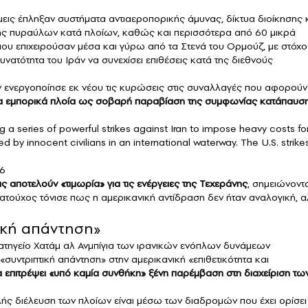
εις έπληξαν συστήματα αντιαεροπορικής άμυνας, δίκτυα διοίκησης 
σης πυραύλων κατά πλοίων, καθώς και περισσότερα από 60 μικρά
που επιχειρούσαν μέσα και γύρω από τα Στενά του Ορμούζ, με στόχο
υνατότητα του Ιράν να συνεχίσει επιθέσεις κατά της διεθνούς
 ενεργοποίησε εκ νέου τις κυρώσεις στις συναλλαγές που αφορούν
στα εμπορικά πλοία ως σοβαρή παραβίαση της συμφωνίας κατάπαυσ
 series of powerful strikes against Iran to impose heavy costs fo
by innocent civilians in an international waterway. The U.S. strike
26
εις αποτελούν «τιμωρία» για τις ενέργειες της Τεχεράνης
, σημειώνοντ
ατούχος τόνισε πως η αμερικανική αντίδραση δεν ήταν αναλογική, 
τική απάντηση»
ρατηγείο Χατάμ αλ Ανμπίγια των ιρανικών ενόπλων δυνάμεων
συντριπτική απάντηση» στην αμερικανική «επιθετικότητα και
α επιτρέψει «υπό καμία συνθήκη» ξένη παρέμβαση στη διαχείριση τω
ής διέλευση των πλοίων είναι μέσω των διαδρομών που έχει ορίσει