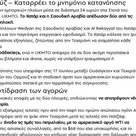
ούζ – Kαταρρέει το μνημόνιο κατανόησης
ριών εμπορικών πλοίων μέσα σε διάστημα 24 ωρών στα Στενά του
ία UKMTO
. Το Κατάρ και η Σαουδική Αραβία απέδωσαν δύο από τις
μπλοκή.
ενόπλοιων Wedyan της Σαουδικής Αραβίας και Al Rekayyat του Κατάρ
ΐα και τον παγκόσμιο ενεργειακό εφοδιασμό. Το Κατάρ κάλεσε τον Ιρ
αίτησε εξηγήσεις, ζητώντας από την Τεχεράνη να σταματήσει κάθε
α.
ράδεκτες»,
ενώ η UKMTO ανέφερε ότι σε δύο ακόμη περιστατικά
υ βλήματα και drone, χωρίς να υπάρξουν τραυματισμοί ή
νόησης που υπεγράφη στις 17 Ιουνίου μεταξύ Ουάσιγκτον και Τεχερά
νών του Ορμούζ και τη σταδιακή άρση των αμερικανικών κυρώσεων
αγματεύσεις σχετικά με τον τερματισμό της σύγκρουσης.
αντίδραση των αγορών
ιακές επαφές με τις δύο πλευρές, επιδιώκοντας
να αποτρέψουν
νέ
ιρία.
ί εξαήμερες τελετές πριν από την ταφή του πρώην ανώτατου ηγέτη Α
τρέφει από το Ιράκ στην Τεχεράνη μετά τις τελετές στη Νατζάφ.
σε
άνοδο τις τιμές του πετρελαίου,
με το αμερικανικό αργό WTI να
τις ασιατικές συναλλαγές, από τα $68 που είχε υποχωρήσει, και το
επενδυτές αξιολογούν τον κίνδυνο νέας διαταραχής στη διέλευση απ