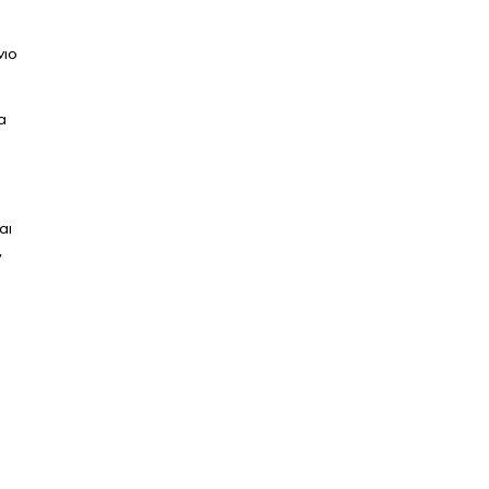
νιο
α
αι
,