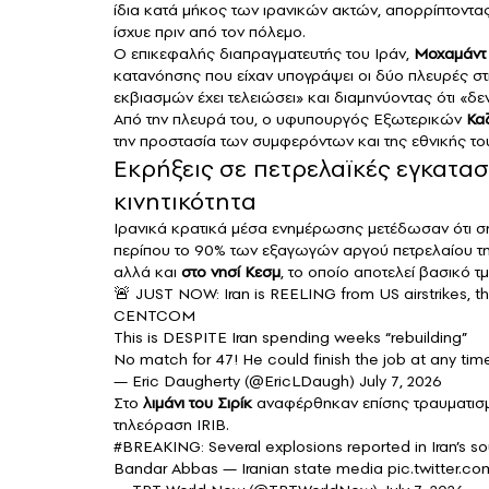
ίδια κατά μήκος των ιρανικών ακτών, απορρίπτοντ
ίσχυε πριν από τον πόλεμο.
Ο επικεφαλής διαπραγματευτής του Ιράν,
Μοχαμάντ
κατανόησης που είχαν υπογράψει οι δύο πλευρές στ
εκβιασμών έχει τελειώσει» και διαμηνύοντας ότι «δ
Από την πλευρά του, ο υφυπουργός Εξωτερικών
Κα
την προστασία των συμφερόντων και της εθνικής το
Εκρήξεις σε πετρελαϊκές εγκατασ
κινητικότητα
Ιρανικά κρατικά μέσα ενημέρωσης μετέδωσαν ότι σημ
περίπου το 90% των εξαγωγών αργού πετρελαίου της
αλλά και
στο νησί Κεσμ
, το οποίο αποτελεί βασικό τ
🚨 JUST NOW: Iran is REELING from US airstrikes, 
CENTCOM
This is DESPITE Iran spending weeks “rebuilding”
No match for 47! He could finish the job at any tim
— Eric Daugherty (@EricLDaugh)
July 7, 2026
Στο
λιμάνι του Σιρίκ
αναφέρθηκαν επίσης τραυματισμ
τηλεόραση IRIB.
#BREAKING
: Several explosions reported in Iran’s s
Bandar Abbas — Iranian state media
pic.twitter.