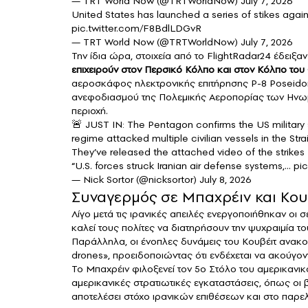
— TRT World Now (@TRTWorldNow)
July 7, 2026
United States has launched a series of stikes agains
pic.twitter.com/F8BdlLDGvR
— TRT World Now (@TRTWorldNow)
July 7, 2026
Την ίδια ώρα, στοιχεία από το FlightRadar24 έδειξα
επιχειρούν στον Περσικό Κόλπο και στον Κόλπο του
αεροσκάφος ηλεκτρονικής επιτήρησης P-8 Poseido
ανεφοδιασμού της Πολεμικής Αεροπορίας των Ηνωμέ
περιοχή.
🚨 JUST IN: The Pentagon confirms the US military st
regime attacked multiple civilian vessels in the Strai
They’ve released the attached video of the strikes
“U.S. forces struck Iranian air defense systems,…
pi
— Nick Sortor (@nicksortor)
July 8, 2026
Συναγερμός σε Μπαχρέιν και Κου
Λίγο μετά τις ιρανικές απειλές ενεργοποιήθηκαν οι
καλεί τους πολίτες να διατηρήσουν την ψυχραιμία τ
Παράλληλα, οι ένοπλες δυνάμεις του Κουβέιτ ανακο
drones», προειδοποιώντας ότι ενδέχεται να ακούγο
Το Μπαχρέιν φιλοξενεί τον 5ο Στόλο του αμερικανικ
αμερικανικές στρατιωτικές εγκαταστάσεις, όπως οι β
αποτελέσει στόχο ιρανικών επιθέσεων και στο παρε