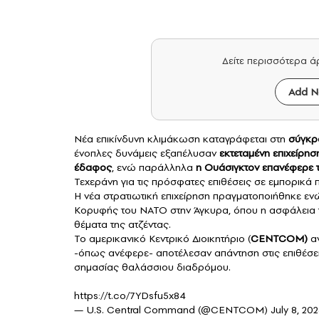
Δείτε περισσότερα 
Add N
Νέα επικίνδυνη κλιμάκωση καταγράφεται στη
σύγκρο
ένοπλες δυνάμεις εξαπέλυσαν
εκτεταμένη επιχείρη
έδαφος
, ενώ παράλληλα
η Ουάσιγκτον επανέφερε τι
Τεχεράνη για τις πρόσφατες επιθέσεις σε εμπορικά 
Η νέα στρατιωτική επιχείρηση πραγματοποιήθηκε ε
Κορυφής του ΝΑΤΟ στην Άγκυρα, όπου η ασφάλεια τ
θέματα της ατζέντας.
Το αμερικανικό Κεντρικό Διοικητήριο (
CENTCOM)
αν
-όπως ανέφερε- αποτέλεσαν απάντηση στις επιθέσε
σημασίας θαλάσσιου διαδρόμου.
https://t.co/7YDsfu5x84
— U.S. Central Command (@CENTCOM)
July 8, 20