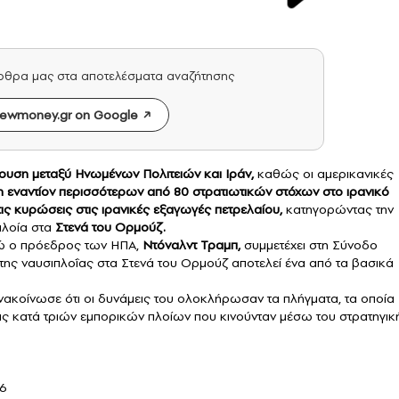
άρθρα μας στα αποτελέσματα αναζήτησης
ewmoney.gr on Google
υση μεταξύ Ηνωμένων Πολιτειών και Ιράν
,
καθώς οι αμερικανικές
ση εναντίον περισσότερων από 80 στρατιωτικών στόχων στο ιρανικό
ς κυρώσεις στις ιρανικές εξαγωγές πετρελαίου,
κατηγορώντας την
πλοία στα
Στενά του Ορμούζ.
νώ ο πρόεδρος των ΗΠΑ,
Ντόναλντ Τραμπ,
συμμετέχει στη Σύνοδο
ης ναυσιπλοΐας στα Στενά του Ορμούζ αποτελεί ένα από τα βασικά
ακοίνωσε ότι οι δυνάμεις του ολοκλήρωσαν τα πλήγματα, τα οποία
ις κατά τριών εμπορικών πλοίων που κινούνταν μέσω του στρατηγικ
26