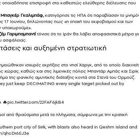
ας οποιαδήποτε επιστροφή στο καθεστώς ελεύθερης διέλευσης που
 Μπαγκέρ Γκαλιμπάφ,
κατηγόρησε τις ΗΠΑ ότι παραβίασαν το μνημό
ις 17 Ιουνίου, δηλώνοντας πως «η εποχή του εκφοβισμού και των
εν υποχωρούμε».
ζέμ Γαριμπαμπαντί
τόνισε ότι το Ιράν θα λάβει αποφασιστικά μέτρα γι
υ ασφάλειας.
τάσεις και αυξημένη στρατιωτική
ειώθηκαν ισχυρές εκρήξεις στο νησί Χαργκ, από το οποίο διακινείτ
 χώρας, καθώς και στις λιμενικές πόλεις Μπαντάρ Αμπάς και Σιρίκ
μήμα της ιρανικής αμυντικής διάταξης κοντά στα Στενά του Ορμούζ.
they just keep DECIMATING every single target picked out by
e 🔥
pic.twitter.com/22FAF6jkB4
οί από θραύσματα μετά τα πλήγματα, σύμφωνα με την κρατική
outhern port city of Sirik, with blasts also heard in Qeshm Island and
com/qhcDr6EJ3e