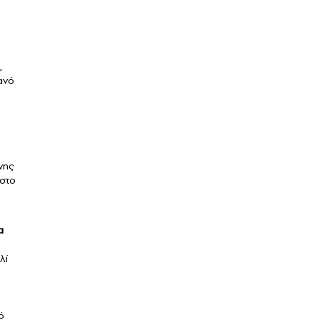
,
ανό
νης
 στο
α
λί
ό