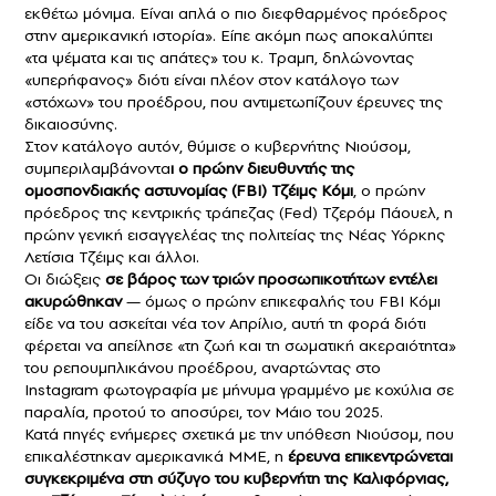
εκθέτω μόνιμα. Είναι απλά ο πιο διεφθαρμένος πρόεδρος
στην αμερικανική ιστορία». Είπε ακόμη πως αποκαλύπτει
«τα ψέματα και τις απάτες» του κ. Τραμπ, δηλώνοντας
«υπερήφανος» διότι είναι πλέον στον κατάλογο των
«στόχων» του προέδρου, που αντιμετωπίζουν έρευνες της
δικαιοσύνης.
Στον κατάλογο αυτόν, θύμισε ο κυβερνήτης Νιούσομ,
συμπεριλαμβάνοντα
ι ο πρώην διευθυντής της
ομοσπονδιακής αστυνομίας (FBI) Τζέιμς Κόμι
, ο πρώην
πρόεδρος της κεντρικής τράπεζας (Fed) Τζερόμ Πάουελ, η
πρώην γενική εισαγγελέας της πολιτείας της Νέας Υόρκης
Λετίσια Τζέιμς και άλλοι.
Οι διώξεις
σε βάρος των τριών προσωπικοτήτων εντέλει
ακυρώθηκαν
— όμως ο πρώην επικεφαλής του FBI Κόμι
είδε να του ασκείται νέα τον Απρίλιο, αυτή τη φορά διότι
φέρεται να απείλησε «τη ζωή και τη σωματική ακεραιότητα»
του ρεπουμπλικάνου προέδρου, αναρτώντας στο
Instagram φωτογραφία με μήνυμα γραμμένο με κοχύλια σε
παραλία, προτού το αποσύρει, τον Μάιο του 2025.
Κατά πηγές ενήμερες σχετικά με την υπόθεση Νιούσομ, που
επικαλέστηκαν αμερικανικά ΜΜΕ, η
έρευνα επικεντρώνεται
συγκεκριμένα στη σύζυγο του κυβερνήτη της Καλιφόρνιας,