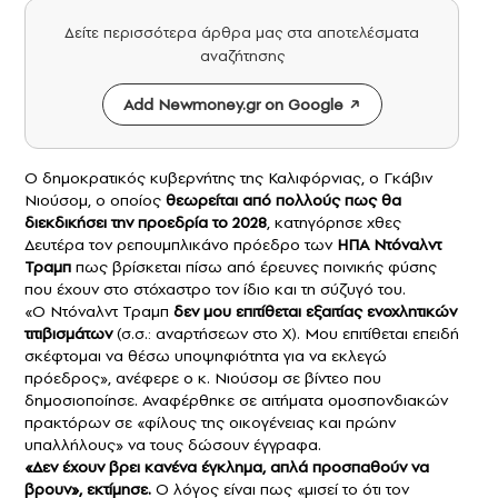
Δείτε περισσότερα άρθρα μας στα αποτελέσματα
αναζήτησης
Add Newmoney.gr on Google
Ο δημοκρατικός κυβερνήτης της Καλιφόρνιας, ο Γκάβιν
Νιούσομ, ο οποίος
θεωρείται από πολλούς πως θα
διεκδικήσει την προεδρία το 2028
, κατηγόρησε χθες
Δευτέρα τον ρεπουμπλικάνο πρόεδρο των
ΗΠΑ
Ντόναλντ
Τραμπ
πως βρίσκεται πίσω από έρευνες ποινικής φύσης
που έχουν στο στόχαστρο τον ίδιο και τη σύζυγό του.
«Ο Ντόναλντ Τραμπ
δεν μου επιτίθεται εξαιτίας ενοχλητικών
τιτιβισμάτων
(σ.σ.: αναρτήσεων στο X). Μου επιτίθεται επειδή
σκέφτομαι να θέσω υποψηφιότητα για να εκλεγώ
πρόεδρος», ανέφερε ο κ. Νιούσομ σε βίντεο που
δημοσιοποίησε. Αναφέρθηκε σε αιτήματα ομοσπονδιακών
πρακτόρων σε «φίλους της οικογένειας και πρώην
υπαλλήλους» να τους δώσουν έγγραφα.
«Δεν έχουν βρει κανένα έγκλημα, απλά προσπαθούν να
βρουν», εκτίμησε.
Ο λόγος είναι πως «μισεί το ότι τον