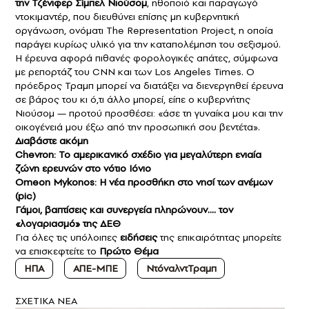
την Τζένιφερ Σίμπελ Νιούσομ
, ηθοποιό και παραγωγό
ντοκιμαντέρ, που διευθύνει επίσης μη κυβερνητική
οργάνωση, ονόματι The Representation Project, η οποία
παράγει κυρίως υλικό για την καταπολέμηση του σεξισμού.
Η έρευνα αφορά πιθανές φορολογικές απάτες, σύμφωνα
με ρεπορτάζ του CNN και των Los Angeles Times. Ο
πρόεδρος Τραμπ μπορεί να διατάξει να διενεργηθεί έρευνα
σε βάρος του κι ό,τι άλλο μπορεί, είπε ο κυβερνήτης
Νιούσομ — προτού προσθέσει: «άσε τη γυναίκα μου και την
οικογένειά μου έξω από την προσωπική σου βεντέτα».
Διαβάστε ακόμη
Chevron: Το αμερικανικό σχέδιο για μεγαλύτερη ενιαία
ζώνη ερευνών στο νότιο Ιόνιο
Omeon Mykonos: Η νέα προσθήκη στο νησί των ανέμων
(pic)
Γάμοι, βαπτίσεις και συνεργεία πληρώνουν…. τον
«λογαριασμό» της ΔΕΘ
Για όλες τις υπόλοιπες
ειδήσεις
της επικαιρότητας μπορείτε
να επισκεφτείτε το
Πρώτο Θέμα
ΗΠΑ
ΑΠΕ-ΜΠΕ
NτόναλντΤραμπ
ΣXETIKA NEA