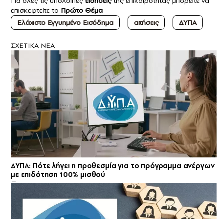
Για όλες τις υπόλοιπες
ειδήσεις
της επικαιρότητας μπορείτε να
επισκεφτείτε το
Πρώτο Θέμα
Ελάχιστο Εγγυημένο Εισόδημα
αιτήσεις
ΔΥΠΑ
ΣXETIKA NEA
ΔΥΠΑ: Πότε λήγει η προθεσμία για το πρόγραμμα ανέργων
με επιδότηση 100% μισθού