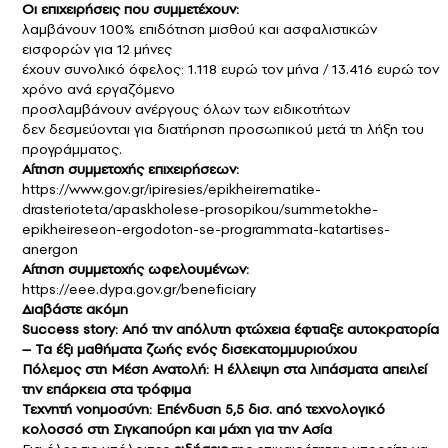
Οι επιχειρήσεις που συμμετέχουν:
λαμβάνουν 100% επιδότηση μισθού και ασφαλιστικών
εισφορών για 12 μήνες
έχουν συνολικό όφελος: 1.118 ευρώ τον μήνα / 13.416 ευρώ τον
χρόνο ανά εργαζόμενο
προσλαμβάνουν ανέργους όλων των ειδικοτήτων
δεν δεσμεύονται για διατήρηση προσωπικού μετά τη λήξη του
προγράμματος.
Αίτηση συμμετοχής επιχειρήσεων:
https://www.gov.gr/ipiresies/epikheirematike-
drasterioteta/apaskholese-prosopikou/summetokhe-
epikheireseon-ergodoton-se-programmata-katartises-
anergon
Αίτηση συμμετοχής ωφελουμένων:
https://eee.dypa.gov.gr/beneficiary
Διαβάστε ακόμη
Success story: Από την απόλυτη φτώχεια έφτιαξε αυτοκρατορία
– Τα έξι μαθήματα ζωής ενός δισεκατομμυριούχου
Πόλεμος στη Μέση Ανατολή: Η έλλειψη στα λιπάσματα απειλεί
την επάρκεια στα τρόφιμα
Τεχνητή νοημοσύνη: Επένδυση 5,5 δισ. από τεχνολογικό
κολοσσό στη Σιγκαπούρη και μάχη για την Ασία