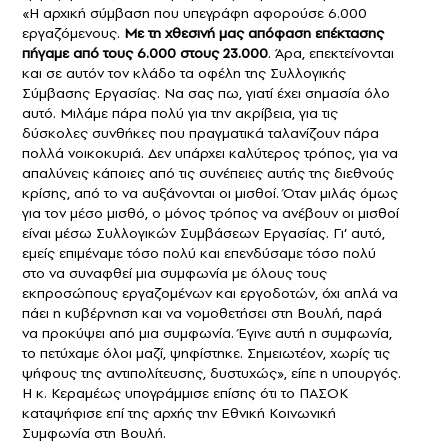
«Η αρχική σύμβαση που υπεγράφη αφορούσε 6.000
εργαζόμενους.
Με τη χθεσινή μας απόφαση επέκτασης
πήγαμε από τους 6.000 στους 23.000
. Άρα, επεκτείνονται
και σε αυτόν τον κλάδο τα οφέλη της Συλλογικής
Σύμβασης Εργασίας. Να σας πω, γιατί έχει σημασία όλο
αυτό. Μιλάμε πάρα πολύ για την ακρίβεια, για τις
δύσκολες συνθήκες που πραγματικά ταλανίζουν πάρα
πολλά νοικοκυριά. Δεν υπάρχει καλύτερος τρόπος, για να
απαλύνεις κάποιες από τις συνέπειες αυτής της διεθνούς
κρίσης, από το να αυξάνονται οι μισθοί. Όταν μιλάς όμως
για τον μέσο μισθό, ο μόνος τρόπος να ανέβουν οι μισθοί
είναι μέσω Συλλογικών Συμβάσεων Εργασίας. Γι’ αυτό,
εμείς επιμέναμε τόσο πολύ και επενδύσαμε τόσο πολύ
στο να συναφθεί μια συμφωνία με όλους τους
εκπροσώπους εργαζομένων και εργοδοτών, όχι απλά να
πάει η κυβέρνηση και να νομοθετήσει στη Βουλή, παρά
να προκύψει από μια συμφωνία. Έγινε αυτή η συμφωνία,
το πετύχαμε όλοι μαζί, ψηφίστηκε. Σημειωτέον, χωρίς τις
ψήφους της αντιπολίτευσης, δυστυχώς», είπε η υπουργός.
Η κ. Κεραμέως υπογράμμισε επίσης ότι το ΠΑΣΟΚ
καταψήφισε επί της αρχής την Εθνική Κοινωνική
Συμφωνία στη Βουλή.