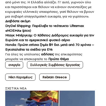
από μόνη της. Η Ελλάδα αλλάζει. Γι’ αυτό, γυρνούν όλο
και περισσότεροι και θέλουν να κάνουν συνεντεύξεις με
κορυφαίες ελληνικές επιχειρήσεις, γιατί θέλουν να βρουν
μια σοβαρή επαγγελματική ευκαιρία, για να γυρίσουν».
Διαβάστε ακόμη
DryDel Shipping: Παρέλαβε το νεότευκτο Ultramax
«NOEMA» (pics)
Νταγκ Μπέργκαμ: Ο Κάθετος Διάδρομος ευκαιρία για την
Ευρώπη και το αμερικανικό φυσικό αέριο
Honda: Πρώτη ετήσια ζημία $9 δισ. μετά από 70 χρόνια –
Εγκαταλείπει τα σχέδια για EVs
Για όλες τις υπόλοιπες
ειδήσεις
της επικαιρότητας
μπορείτε να επισκεφτείτε το
Πρώτο Θέμα
ανεργία
Συλλογικές Συμβάσεις Εργασίας
Νίκη Κεραμέως
Rebrain Greece
ΣXETIKA NEA