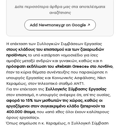
Δείτε περισσότερα άρθρα μας στα αποτελέσματα
αναζήτησης
Add Newmoney.gr on Google
Η επέκταση των Συλλογικών Συμβάσεων Εργασίας
στους κλάδους του επισιτισμού και των ζαχαρωδών
προϊόντων
,
το υπό κατάρτιση νομοσχέδιο για ίσες
αμοιβές μεταξύ ανδρών και γυναικών, καθώς και η
πρόσφατη εκδήλωση του «Rebrain Greece» στο Λονδίνο
,
ήταν τα κύρια θέματα συνέντευξης που παραχώρησε η
υπουργός Εργασίας και Κοινωνικής Ασφάλισης, Νίκη
Κεραμέως, στον τηλεοπτικό σταθμό ΑΝΤ1.
Για την επέκταση της
Συλλογικής Σύμβασης Εργασίας
στον επισιτισμό, η υπουργός ανέφερε ότι, επί της ουσίας,
αφορά το 15% των μισθωτών της χώρας, καθώς οι
εργαζόμενοι στον συγκεκριμένο κλάδο ξεπερνούν τα
400.000 άτομα
, που «από χθες όλοι έχουν καλύτερους
όρους εργασίας».
Όπως σημείωσε η κ. Κεραμέως, η Συλλογική Σύμβαση