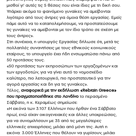
μισθοί γι’ αυτές τις 5 θέσεις που είναι ίδιες με τη δική σου.
Υπάρχει ακόμα το φαινόμενο γυναίκες να αμείβονται
λιγότερο από τους άντρες για όμοια θέση εργασίας. Εμείς
πάμε αυτό να το καταπολεμήσουμε, να προστατεύσουμε
τις γυναίκες να αμείβονται με τον ίδιο τρόπο σε σχέση με
τους άντρες».
Στη συνέχεια, η υπουργός Εργασίας δήλωσε ότι, μετά τις
πολλαπλές συναντήσεις με τους εθνικούς κοινωνικούς
εταίρους, το υπουργείο έχει ήδη ενσωματώσει πάνω από
50 προτάσεις τους.
«50 προτάσεις των εκπροσώπων των εργαζομένων και
των εργοδοτών, για να γίνει αυτό το νομοσχέδιο
καλύτερο, πιο λειτουργικό, πιο προστατευτικό για την
αγορά εργασίας και δη για τις γυναίκες».
Τέλος,
αναφορικά με την
εκδήλωση «Rebrain Greece»
που πραγματοποιήθηκε στο Λονδίνο
το περασμένο
Σάββατο, η κ. Κεραμέως σημείωσε:
«Η εικόνα των 3.107 Ελλήνων που ήρθαν ένα Σάββατο
πρωί, ενώ είχαν οικογενειακές και άλλες υποχρεώσεις,
για να συνομιλήσουν με 35 από τις μεγαλύτερες
ελληνικές επιχειρήσεις, μιλάει από μόνη της. Αυτή η
εικόνα: 3.000 Έλληνες που θέλουν να γυρίσουν, μιλάει