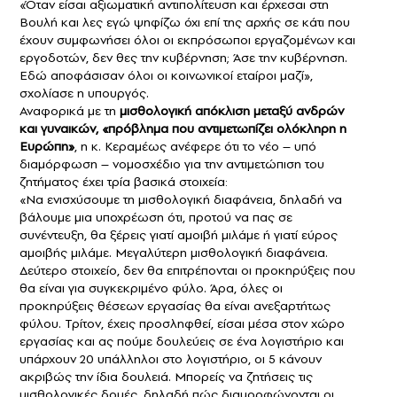
«Όταν είσαι αξιωματική αντιπολίτευση και έρχεσαι στη
Βουλή και λες εγώ ψηφίζω όχι επί της αρχής σε κάτι που
έχουν συμφωνήσει όλοι οι εκπρόσωποι εργαζομένων και
εργοδοτών, δεν θες την κυβέρνηση; Άσε την κυβέρνηση.
Εδώ αποφάσισαν όλοι οι κοινωνικοί εταίροι μαζί»,
σχολίασε η υπουργός.
Αναφορικά με τη
μισθολογική απόκλιση μεταξύ ανδρών
και γυναικών, «πρόβλημα που αντιμετωπίζει ολόκληρη η
Ευρώπη»
, η κ. Κεραμέως ανέφερε ότι το νέο – υπό
διαμόρφωση – νομοσχέδιο για την αντιμετώπιση του
ζητήματος έχει τρία βασικά στοιχεία:
«Να ενισχύσουμε τη μισθολογική διαφάνεια, δηλαδή να
βάλουμε μια υποχρέωση ότι, προτού να πας σε
συνέντευξη, θα ξέρεις γιατί αμοιβή μιλάμε ή γιατί εύρος
αμοιβής μιλάμε. Μεγαλύτερη μισθολογική διαφάνεια.
Δεύτερο στοιχείο, δεν θα επιτρέπονται οι προκηρύξεις που
θα είναι για συγκεκριμένο φύλο. Άρα, όλες οι
προκηρύξεις θέσεων εργασίας θα είναι ανεξαρτήτως
φύλου. Τρίτον, έχεις προσληφθεί, είσαι μέσα στον χώρο
εργασίας και ας πούμε δουλεύεις σε ένα λογιστήριο και
υπάρχουν 20 υπάλληλοι στο λογιστήριο, οι 5 κάνουν
ακριβώς την ίδια δουλειά. Μπορείς να ζητήσεις τις
μισθολογικές δομές, δηλαδή πώς διαμορφώνονται οι