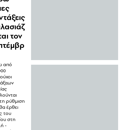
ιες
ντάξεις
πλασιάζ
ται τον
πτέμβρ
ω από
000
ιούχοι
τάξεων
ίας
λούνται
τη ρύθμιση
θα έρθει
ς του
ίου στη
ή -