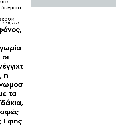
υτικά
αδείγματα
SROOM
ουλίου, 2026
φόνος,
ιγωρία
 οι
νέγγιχτ
, η
νωμοσ
με τα
ϊδάκια,
καφές
ς Εφης