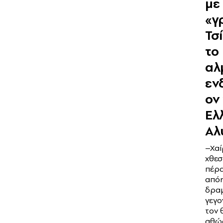
με
«γ
Τσ
το
αλ
εν
ον 
Ελ
Αλ
–Χαί
χθεσ
πέρα
απόη
δρα
γεγο
τον 
αθώ