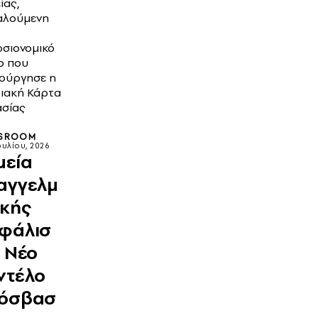
ίας,
αλούμενη
σιονομικό
ο που
ούργησε η
ιακή Κάρτα
σίας
SROOM
ουλίου, 2026
μεία
αγγελμ
ικής
φάλισ
: Νέο
ντέλο
όσβασ