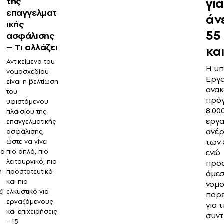
γι
της
επαγγελματ
άν
ικής
55
ασφάλισης
– Τι αλλάζει
κα
Αντικείμενο του
Η υ
νομοσχεδίου
Εργα
είναι η βελτίωση
ανακ
του
πρό
υφιστάμενου
8.00
πλαισίου της
ι
εργα
επαγγελματικής
ε
ανέ
ασφάλισης,
των 
ώστε να γίνει
πιο απλό, πιο
 ο
ενώ
λειτουργικό, πιο
προα
προστατευτικό
η
άμεσ
και πιο
νομο
ελκυστικό για
ζί
παρ
εργαζόμενους
για τ
και επιχειρήσεις
συντ
- 15