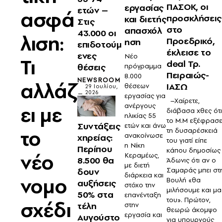
ΠΑΣΟΚ, οι
εργασίας
ετών –
ασφά
προσκλήσεις
και διετής
Στις
στο
απασχόλ
43.000 οι
λιση:
Προεδρικό,
ηση
επιδοτούμ
έκλεισε το
ενες
Νέο
Τι
deal Τρ.
θέσεις
πρόγραμμα
Πειραιώς-
8.000
NEWSROOM
αλλάζ
ΙΑΣΩ
θέσεων
29 Ιουλίου,
2026
εργασίας για
–Χαίρετε,
ανέργους
ει με
διάβασα χθες ότ
ηλικίας 55
το Μ.Μ εξέφρασ
Συντάξεις
ετών και άνω
το
τη δυσαρέσκειά
ανακοίνωσε
χηρείας:
του γιατί είπε
η Νίκη
Περίπου
κάπου δημοσίως
νέο
Κεραμέως,
8.500 θα
Άδωνις ότι αν ο
με διετή
δουν
Σαμαράς μπει στ
διάρκεια και
νομο
Βουλή «θα
αυξήσεις
στόχο την
μιλήσουμε και μα
50% στα
επανένταξη
του». Πρώτον,
σχέδι
τέλη
στην
θεωρώ άκομψο
εργασία και
Αυγούστο
για υπουργούς