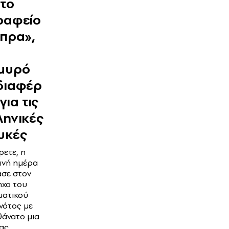
 το
ραφείο
ίπρα»,
μυρό
διαφέρ
για τις
ληνικές
υκές
ρετε, η
ινή ημέρα
σε στον
χο του
ματικού
νότος με
θάνατο μια
ας