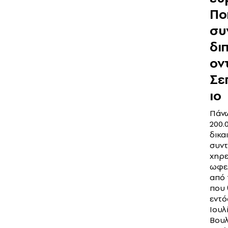
Πο
συ
δι
ον
Σε
ιο
Πάν
200.
δικα
συν
χηρε
ωφε
από 
που 
εντό
Ιουλ
Βουλ