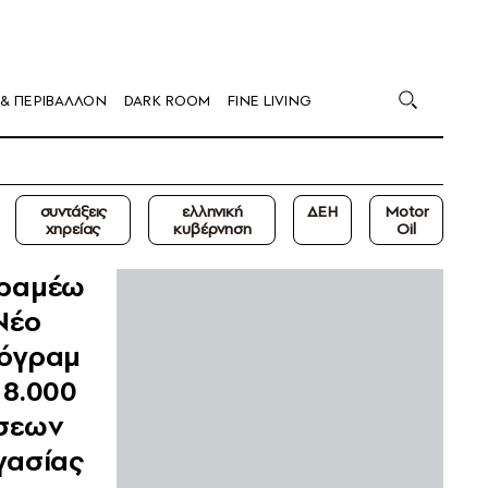
 & ΠΕΡΙΒΑΛΛΟΝ
DARK ROOM
FINE LIVING
συντάξεις
ελληνική
ΔΕΗ
Motor
χηρείας
κυβέρνηση
Oil
ραμέω
 Νέο
όγραμ
 8.000
σεων
γασίας