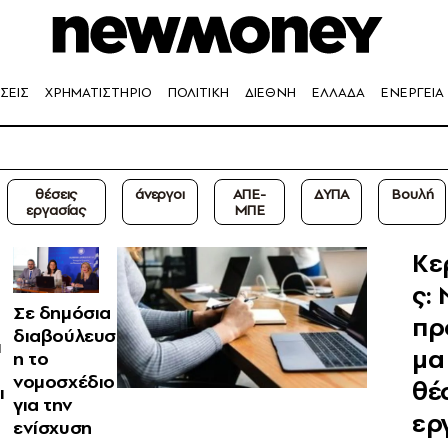
ΣΕΙΣ
ΧΡΗΜΑΤΙΣΤΗΡΙΟ
ΠΟΛΙΤΙΚΗ
ΔΙΕΘΝΗ
ΕΛΛΑΔΑ
ΕΝΕΡΓΕΙΑ
θέσεις
άνεργοι
ΑΠΕ-
ΔΥΠΑ
Βουλή
εργασίας
ΜΠΕ
Κε
ς:
Σε δημόσια
πρ
διαβούλευσ
ι
μα
η το
νομοσχέδιο
θέ
ι
για την
ερ
ενίσχυση