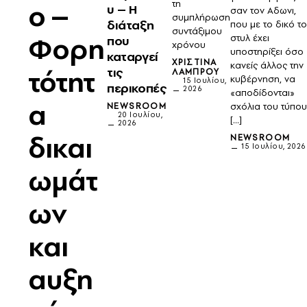
τη
ο –
υ – H
σαν τον Αδωνι,
συμπλήρωση
διάταξη
που με το δικό τ
συντάξιμου
Φορη
στυλ έχει
που
χρόνου
υποστηρίξει όσο
καταργεί
ΧΡΙΣΤΊΝΑ
κανείς άλλος την
τότητ
τις
ΛΆΜΠΡΟΥ
κυβέρνηση, να
15 Ιουλίου,
περικοπές
2026
«αποδίδονται»
α
NEWSROOM
σχόλια του τύπο
20 Ιουλίου,
[…]
2026
δικαι
NEWSROOM
15 Ιουλίου, 2026
ωμάτ
ων
και
αυξη