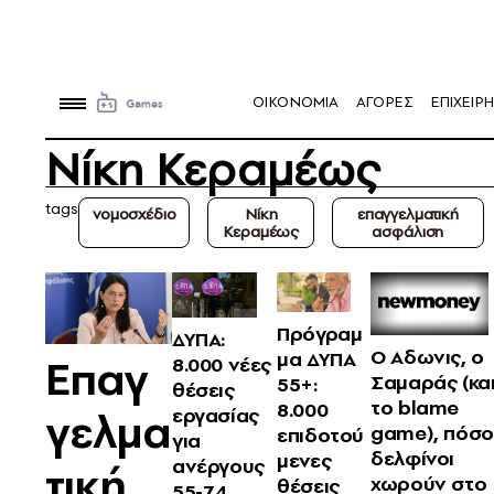
OIKONOMIA
ΑΓΟΡΕΣ
ΕΠΙΧΕΙΡΗ
Νίκη Κεραμέως
tags
νομοσχέδιο
Νίκη
επαγγελματική
Κεραμέως
ασφάλιση
Πρόγραμ
ΔΥΠΑ:
Ο Αδωνις, ο
μα ΔΥΠΑ
Επαγ
8.000 νέες
Σαμαράς (κα
55+:
θέσεις
το blame
8.000
γελμα
εργασίας
game), πόσο
επιδοτού
για
δελφίνοι
μενες
ανέργους
τική
χωρούν στο
θέσεις
55-74