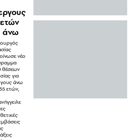
α
εργους
 ετών
ι άνω
πουργός
σίας
οίνωσε νέο
γραμμα
0 θέσεων
σίας για
ργους άνω
55 ετών,
νήγγειλε
ες
θετικές
εμβάσεις
ις
άξεις