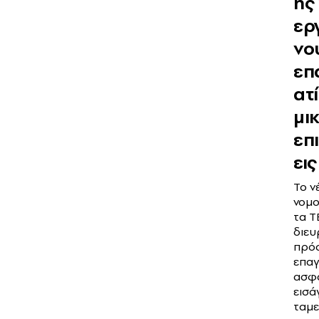
ης
ερ
νο
επ
ατί
μι
επ
εις
Το ν
νομο
τα Τ
διευ
πρό
επαγ
ασφά
εισά
ταμε