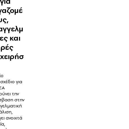
 για
γαζομέ
υς,
αγγελμ
ες και
κρές
ιχειρήσ
έο
σχέδιο για
ΕΑ
ρύνει την
σβαση στην
γελματική
λιση,
γει ανοιχτά
ία,