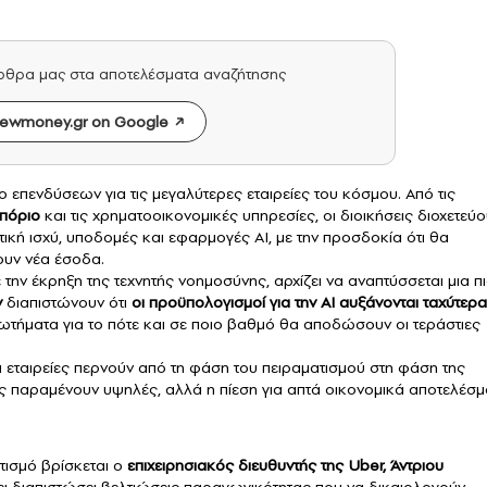
άρθρα μας στα αποτελέσματα αναζήτησης
ewmoney.gr on Google
ο επενδύσεων για τις μεγαλύτερες εταιρείες του κόσμου. Από τις
μπόριο
και τις χρηματοοικονομικές υπηρεσίες, οι διοικήσεις διοχετεύ
κή ισχύ, υποδομές και εφαρμογές AI, με την προσδοκία ότι θα
ουν νέα έσοδα.
ν έκρηξη της τεχνητής νοημοσύνης, αρχίζει να αναπτύσσεται μια π
ν
διαπιστώνουν ότι
οι προϋπολογισμοί για την AI αυξάνονται ταχύτερα
τήματα για το πότε και σε ποιο βαθμό θα αποδώσουν οι τεράστιες
ι εταιρείες περνούν από τη φάση του πειραματισμού στη φάση της
ς παραμένουν υψηλές, αλλά η πίεση για απτά οικονομικά αποτελέσμ
ισμό βρίσκεται ο
επιχειρησιακός διευθυντής της Uber, Άντριου
χει διαπιστώσει βελτιώσεις παραγωγικότητας που να δικαιολογούν