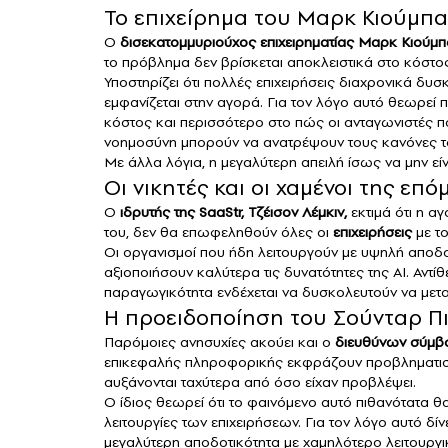
Το επιχείρημα του Μαρκ Κιούμπα
Ο
δισεκατομμυριούχος επιχειρηματίας Μαρκ Κιούμπ
το πρόβλημα δεν βρίσκεται αποκλειστικά στο κόστ
Υποστηρίζει ότι πολλές επιχειρήσεις διαχρονικά δυ
εμφανίζεται στην αγορά. Για τον λόγο αυτό θεωρεί 
κόστος και περισσότερο στο πώς οι ανταγωνιστές πο
νοημοσύνη μπορούν να ανατρέψουν τους κανόνες το
Με άλλα λόγια, η μεγαλύτερη απειλή ίσως να μην ε
Οι νικητές και οι χαμένοι της επ
Ο
ιδρυτής της SaaStr, Τζέισον Λέμκιν,
εκτιμά ότι η α
του, δεν θα επωφεληθούν όλες οι
επιχειρήσεις
με το
Οι οργανισμοί που ήδη λειτουργούν με υψηλή αποδο
αξιοποιήσουν καλύτερα τις δυνατότητες της AI. Αντ
παραγωγικότητα ενδέχεται να δυσκολευτούν να μετα
Η προειδοποίηση του Σούνταρ Πι
Παρόμοιες ανησυχίες ακούει και ο
διευθύνων σύμβο
επικεφαλής πληροφορικής εκφράζουν προβληματισμό
αυξάνονται ταχύτερα από όσο είχαν προβλέψει.
Ο ίδιος θεωρεί ότι το φαινόμενο αυτό πιθανότατα θ
λειτουργίες των επιχειρήσεων. Για τον λόγο αυτό δ
μεγαλύτερη αποδοτικότητα με χαμηλότερο λειτουργι