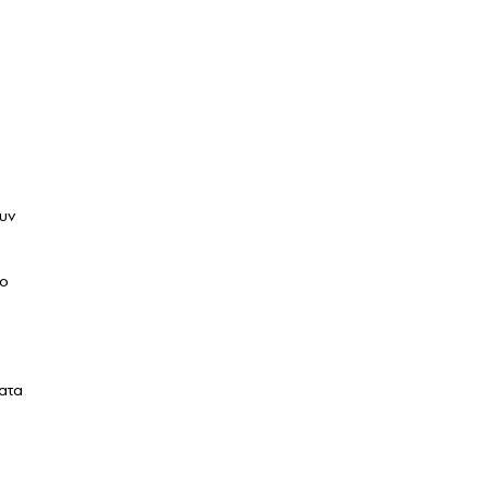
ουν
ιο
ατα