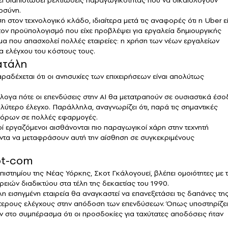
οσύνη.
στον τεχνολογικό κλάδο, ιδιαίτερα μετά τις αναφορές ότι η Uber ε
τον προϋπολογισμό που είχε προβλέψει για εργαλεία δημιουργικής
ημα που απασχολεί πολλές εταιρείες: η χρήση των νέων εργαλείων
α ελέγχου του κόστους τους.
ατάλη
αραδέχεται ότι οι ανησυχίες των επιχειρήσεων είναι απολύτως
λογα πότε οι επενδύσεις στην AI θα μετατραπούν σε ουσιαστικά έσο
αλύτερο έλεγχο. Παράλληλα, αναγνωρίζει ότι, παρά τις σημαντικές
 πόρων σε πολλές εφαρμογές.
ί εργαζόμενοι αισθάνονται πιο παραγωγικοί χάρη στην τεχνητή
άντα να μεταφράσουν αυτή την αίσθηση σε συγκεκριμένους
ot-com
πιστημίου της Νέας Υόρκης, Σκοτ Γκάλογουεϊ, βλέπει ομοιότητες με 
ειών διαδικτύου στα τέλη της δεκαετίας του 1990.
η εισηγμένη εταιρεία θα αναγκαστεί να επανεξετάσει τις δαπάνες τη
ρότερους ελέγχους στην απόδοση των επενδύσεων. Όπως υποστηρίζει
ν στο συμπέρασμα ότι οι προσδοκίες για ταχύτατες αποδόσεις ήταν