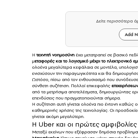
Δείτε περισσότερα 
Add N
Η
τεχνητή νοημοσύνη
έχει μετατραπεί σε βασικό πεδί
μ
εταφορές και το λογισμικό μέχρι το ηλεκτρονικό ε
ολοένα μεγαλύτερα κεφάλαια σε μοντέλα, υπολογιστι
ενισχύσουν την παραγωγικότητα και θα δημιουργήσ
Ωστόσο, πίσω από τον ενθουσιασμό που συνόδευσε τη
σύνθετη συζήτηση. Πολλοί επικεφαλής
επιχειρήσεω
από τα μετρήσιμα αποτελέσματα, δημιουργώντας ερω
επενδύσεις που πραγματοποιούνται σήμερα.
Η συζήτηση αυτή γίνεται ολοένα πιο έντονη καθώς ο
καθημερινής χρήσης της τεχνολογίας. Οι προσδοκίε
γίνεται ακόμη μεγαλύτερη.
Η Uber και οι πρώτες αμφιβολίες
Μεταξύ εκείνων που εξέφρασαν δημόσια προβληματ
Μακντόναλντ
. Όπως σημείωσε, μέχρι στιγμής δεν έ