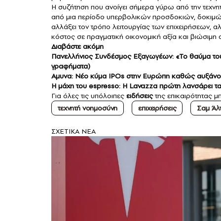
Η συζήτηση που ανοίγει σήμερα γύρω από την τεχνη
από μια περίοδο υπερβολικών προσδοκιών, δοκιμών
αλλάξει τον τρόπο λειτουργίας των επιχειρήσεων, 
κόστος σε πραγματική οικονομική αξία και βιώσιμη 
Διαβάστε ακόμη
Πανελλήνιος Συνδέσμος Εξαγωγέων: «Το θαύμα του 
γραφήματα)
Aμυνα: Νέο κύμα IPOs στην Ευρώπη καθώς αυξάνοντ
Η μάχη του espresso: H Lavazza πρώτη λανσάρει τα
Για όλες τις υπόλοιπες
ειδήσεις
της επικαιρότητας μπ
τεχνητή νοημοσύνη
επιχειρήσεις
Σαμ Άλ
ΣXETIKA NEA