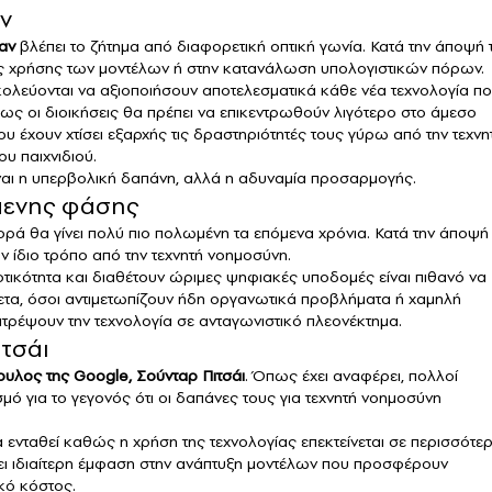
ν
αν
βλέπει το ζήτημα από διαφορετική οπτική γωνία. Κατά την άποψή 
ος χρήσης των μοντέλων ή στην κατανάλωση υπολογιστικών πόρων.
σκολεύονται να αξιοποιήσουν αποτελεσματικά κάθε νέα τεχνολογία π
πως οι διοικήσεις θα πρέπει να επικεντρωθούν λιγότερο στο άμεσο
υ έχουν χτίσει εξαρχής τις δραστηριότητές τους γύρω από την τεχνη
υ παιχνιδιού.
ίναι η υπερβολική δαπάνη, αλλά η αδυναμία προσαρμογής.
όμενης φάσης
γορά θα γίνει πολύ πιο πολωμένη τα επόμενα χρόνια. Κατά την άποψή
ν ίδιο τρόπο από την τεχνητή νοημοσύνη.
τικότητα και διαθέτουν ώριμες ψηφιακές υποδομές είναι πιθανό να
ίθετα, όσοι αντιμετωπίζουν ήδη οργανωτικά προβλήματα ή χαμηλή
τρέψουν την τεχνολογία σε ανταγωνιστικό πλεονέκτημα.
τσάι
υλος της Google, Σούνταρ Πιτσάι
. Όπως έχει αναφέρει, πολλοί
 για το γεγονός ότι οι δαπάνες τους για τεχνητή νοημοσύνη
α ενταθεί καθώς η χρήση της τεχνολογίας επεκτείνεται σε περισσότε
ίνει ιδιαίτερη έμφαση στην ανάπτυξη μοντέλων που προσφέρουν
κό κόστος.