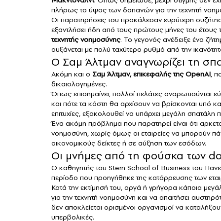
πλήρως το ύψος των δαπανών για την τεχνητή νοημ
Οι παρατηρήσεις του προκάλεσαν ευρύτερη συζήτηση 
εξαντλήσει ήδη από τους πρώτους μήνες του έτους 
τεχνητής νοημοσύνης
. Το γεγονός ανέδειξε ένα ζήτ
αυξάνεται με πολύ ταχύτερο ρυθμό από την ικανότητ
Ο Σαμ Άλτμαν αναγνωρίζει τη σπ
Ακόμη και ο
Σαμ Άλτμαν
, επικεφαλής της OpenAI
, π
δικαιολογημένες.
Όπως επισημαίνει, πολλοί πελάτες αναρωτιούνται εύ
και πότε τα κόστη θα αρχίσουν να βρίσκονται υπό κ
επιτυχίες, εξακολουθεί να υπάρχει μεγάλη σπατάλη
Ένα ακόμη πρόβλημα που παρατηρεί είναι ότι αρκετο
νοημοσύνη, χωρίς όμως οι εταιρείες να μπορούν π
οικονομικούς δείκτες ή σε αύξηση των εσόδων.
Οι μνήμες από τη φούσκα των d
Ο καθηγητής του Stern School of Business του Πανε
περίοδο που προηγήθηκε της κατάρρευσης των εταιρ
Κατά την εκτίμησή του, αργά ή γρήγορα κάποια μεγάλ
για την τεχνητή νοημοσύνη και να απαιτήσει αυστη
δεν αποκλείεται ορισμένοι οργανισμοί να καταλήξου
υπερβολικές.