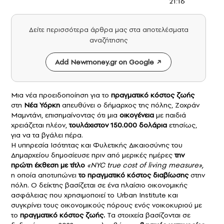
21:16
Δείτε περισσότερα άρθρα μας στα αποτελέσματα
αναζήτησης
Add Newmoney.gr on Google
Μια νέα προειδοποίηση για το
πραγματικό κόστος ζωής
στη
Νέα Υόρκη
απευθύνει ο δήμαρχος της πόλης, Ζοχράν
Μαμντάνι, επισημαίνοντας ότι μια
οικογένεια
με παιδιά
χρειάζεται πλέον,
τουλάχιστον 150.000 δολάρια
ετησίως,
για να τα βγάλει πέρα.
Η υπηρεσία Ισότητας και Φυλετικής Δικαιοσύνης του
Δημαρχείου δημοσίευσε πριν από μερικές ημέρες
την
πρώτη έκθεση με τίτλο
«NYC true cost of living measure»,
η οποία αποτυπώνει
το πραγματικό κόστος διαβίωσης
στην
πόλη. Ο δείκτης βασίζεται σε ένα πλαίσιο οικονομικής
ασφάλειας που χρησιμοποιεί το Urban Institute και
συγκρίνει τους οικονομικούς πόρους ενός νοικοκυριού με
το
πραγματικό κόστος ζωής.
Τα στοιχεία βασίζονται σε