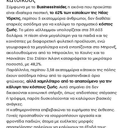
Σύμφωνα με το
BusinessInsider,
η εικόνα που προκύπτει
είναι ιδιαίτερα πιεστική,
το 62% των κατοίκων της Νέας
Υόρκης,
περίπου 5 εκατομμύρια άνθρωποι, δεν διαθέτει
επαρκές εισόδημα για να καλύψει το πραγματικό
κόστος
ζωής.
Το μέσο «έλλειμμα» υπολογίζεται στα 39.603
δολάρια. Η πίεση είναι μεγαλύτερη για τα παιδιά και τις
κοινότητες με διαφορετική φυλετική προέλευση, ενώ
γεωγραφικά τα μεγαλύτερα κενά εντοπίζονται στο Μπρονξ,
ακολουθούμενο από το Μπρούκλιν, το Κουίνς και το
Μανχάταν. Στο Στέιτεν Άιλαντ καταγράφεται το μικρότερο
ποσοστό, με 48,2%.
Παράλληλα, περίπου 3,58 εκατομμύρια κάτοικοι της πόλης
έχουν εισόδημα πάνω από το ομοσπονδιακό όριο
φτώχειας,
αλλά χαμηλότερο από το απαιτούμενο για την
κάλυψη του κόστους ζωής.
Αυτό σημαίνει ότι δεν
δικαιούνται κοινωνική στήριξη, όπως επιδοτήσεις στέγασης
ή τρόφιμα, παρότι δυσκολεύονται να καλύψουν βασικές
ανάγκες.
Η καθημερινότητα επιβεβαιώνει τα ευρήματα της έκθεσης.
Γονείς προσπαθούν να ισορροπήσουν εργασία και
φροντίδα παιδιών, άτομα με ευέλικτες μορφές
απασχόλησης παλεύουν να καλύψουν τα έξοδά τους,