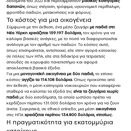
δεδομένα του 2022 και περιλαμβάνουν
βασικές κατηγορίες
δαπανών,
όπως στέγαση, τρόφιμα, υγειονομική περίθαλψη,
φροντίδα παιδιών, μετακινήσεις και φόρους.
Το κόστος για μια οικογένεια
Σύμφωνα με την έκθεση, ένα μέσο ζευγάρι
με παιδιά στη
Νέα Υόρκη
χρειάζεται 159.197 δολάρια,
τον χρόνο για να
καλύψει βασικές ανάγκες, με το ποσό να διαφοροποιείται
ανάλογα με τον αριθμό των παιδιών. Το κόστος αυτό,
όπως επισημαίνεται, αντιστοιχεί, είτε στην αγορά κατοικίας
σε πόλεις των ΗΠΑ, είτε στα δίδακτρα για τετραετείς
σπουδές σε κορυφαίο πανεπιστήμιο και αφορά
αποκλειστικά βασικά έξοδα.
Για μια
μονογονεϊκή οικογένεια με δύο παιδιά,
το ετήσιο
κόστος
αγγίζει τα 114.108 δολάρια.
Όπως προκύπτει από
την έκθεση, η μόνη κατηγορία νοικοκυριών που καταφέρνει
σταθερά να καλύπτει τα έξοδά της
είναι τα ζευγάρια χωρίς
παιδιά
με δύο εισοδήματα, τα οποία ωστόσο πρέπει να
κερδίζουν περίπου 131.000 δολάρια τον χρόνο για να ζουν
άνετα. Συγκριτικά, σε εθνικό επίπεδο, μια μέση
οικογένεια
στις ΗΠΑ
χρειάζεται περίπου 134.800 δολάρια, ετησίως.
Η πραγματικότητα για εκατομμύρια
κατοίκους