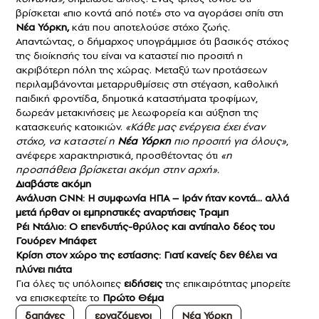
βρίσκεται «πιο κοντά από ποτέ» στο να αγοράσει σπίτι στη
Νέα Υόρκη,
κάτι που αποτελούσε στόχο ζωής.
Απαντώντας, ο δήμαρχος υπογράμμισε ότι βασικός στόχος
της διοίκησής του είναι να καταστεί πιο προσιτή η
ακριβότερη πόλη της χώρας. Μεταξύ των προτάσεων
περιλαμβάνονται μεταρρυθμίσεις στη στέγαση, καθολική
παιδική φροντίδα, δημοτικά καταστήματα τροφίμων,
δωρεάν μετακινήσεις με λεωφορεία και αύξηση της
κατασκευής κατοικιών.
«Κάθε μας ενέργεια έχει έναν
στόχο, να καταστεί η
Νέα Υόρκη
πιο προσιτή για όλους»
,
ανέφερε χαρακτηριστικά, προσθέτοντας ότι
«η
προσπάθεια βρίσκεται ακόμη στην αρχή».
Διαβάστε ακόμη
Ανάλυση CNN: Η συμφωνία ΗΠΑ – Ιράν ήταν κοντά… αλλά
μετά ήρθαν οι εμπρηστικές αναρτήσεις Τραμπ
Ρέι Ντάλιο: Ο επενδυτής-θρύλος και αντίπαλο δέος του
Γουόρεν Μπάφετ
Κρίση στον χώρο της εστίασης: Γιατί κανείς δεν θέλει να
πλύνει πιάτα
Για όλες τις υπόλοιπες
ειδήσεις
της επικαιρότητας μπορείτε
να επισκεφτείτε το
Πρώτο Θέμα
δαπάνες
εργαζόμενοι
Νέα Υόρκη