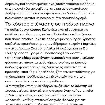
δημιουργικοί επαγγελματίες αναζητούν σταθερό εισόδημα,
ενώ πολλοί νέοι μοιράζονται ενοίκια με συγκατοίκους.
Ανεξάρτητα από το επάγγελμα ή το επίπεδο εισοδήματος, η
πλειονότητα κινείται με περιορισμένο προϋπολογισμό.
Το κόστος στέγασης σε πρώτο πλάνο
Το αυξανόμενο
κόστος ζωής
έχει γίνει εξαντλητικό για
πολλούς κατοίκους της πόλης. Σε διαδικτυακή συζήτηση
που πραγματοποιήθηκε τις προηγούμενες ημέρες, χρήστες
υπέβαλαν ερωτήσεις προς τον δήμαρχο, Ζοχράν Μαμντάνι,
την αντιδήμαρχο Στέγασης Λεϊλά Μποζόργκ και τη Σία
Γουίβερ από το Γραφείο Προστασίας Ενοικιαστών.
Οι πολίτες
εξέφρασαν έντονη ανησυχία
για τους υψηλούς
φόρους ακινήτων, τα αυξανόμενα ενοίκια, το
κόστος
παιδικής φροντίδας και τις δυσκολίες στην ανάπτυξη
προσιτής κατοικίας. Παράλληλα, ζήτησαν κατευθύνσεις για
τη διαχείριση προβληματικών ιδιοκτητών και για το τι
συνιστά «καλή» πρακτική στη μίσθωση.
«Οι ακριβοί και συχνοί έλεγχοι αυξάνουν το
κόστος
για
ενοικιαστές και ιδιοκτήτες»
, ανέφερε ένας χρήστης.
«Θα
ήθελα περισσότερα κίνητρα για την κατασκευή
κατοικιών, καθώς αποτελεί σαφώς όφελος για την
κοινωνία»,
σημείωσε άλλος. Ένας τρίτος τόνισε ότι