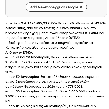
Add Newmoney.gr on Google
Συνολικά
2.471.173.399,20 ευρώ
θα καταβληθούν σε
4.312.406
δικαιούχους,
από τις
26 έως τις 30 Ιανουαρίου 2026,
στο
πλαίσιο των προγραμματισμένων καταβολών του
e-ΕΦΚΑ
και
της Δημόσιας Υπηρεσίας Απασχόλησης
(
ΔΥΠΑ
).
Ειδικότερα, όπως αναφέρει το υπουργείο Εργασίας και
Κοινωνικής Ασφάλισης σε ανακοίνωσή του:
Από τον e-ΕΦΚΑ:
– στι
ς 28 και 29 Ιανουαρίου,
θα καταβληθούν συνολικά
2.396.873.399,2 ευρώ σε 4.231.326 δικαιούχους για την
πληρωμή κύριων και επικουρικών συντάξεων Φεβρουαρίου
2026,
– στις
30 Ιανουαρίου
, θα καταβληθούν 3.100.000 ευρώ σε
8.300 δικαιούχους για την πληρωμή προκαταβολών
συντάξεων Φεβρουαρίου 2026 του ν. 4778/2021,
– στις
30 Ιανουαρίου
, θα καταβληθούν 3.000.000 ευρώ σε
2.000 δικαιούχους για την επιστροφή εισφορών μη μισθωτών
και
– από τις
26 έως και τις 30 Ιανουαρίου
, θα καταβληθούν