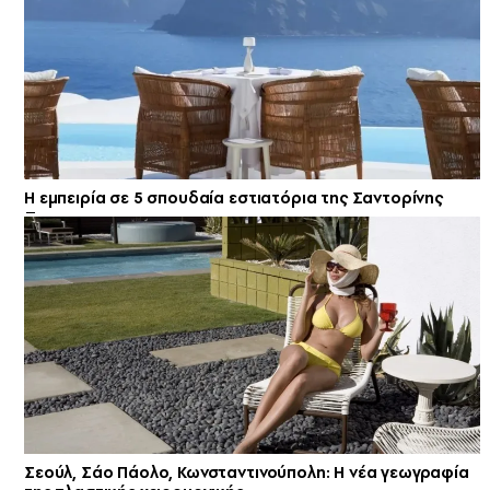
Η εμπειρία σε 5 σπουδαία εστιατόρια της Σαντορίνης
Σεούλ, Σάο Πάολο, Κωνσταντινούπολη: Η νέα γεωγραφία