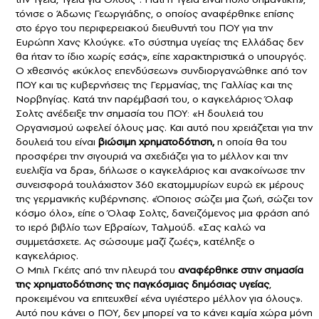
τόνισε ο Άδωνις Γεωργιάδης, ο οποίος αναφέρθηκε επίσης
στο έργο του περιφερειακού διευθυντή του ΠΟΥ για την
Ευρώπη Χανς Κλούγκε. «Το σύστημα υγείας της Ελλάδας δεν
θα ήταν το ίδιο χωρίς εσάς», είπε χαρακτηριστικά ο υπουργός.
Ο χθεσινός «κύκλος επενδύσεων» συνδιοργανώθηκε από τον
ΠΟΥ και τις κυβερνήσεις της Γερμανίας, της Γαλλίας και της
Νορβηγίας. Κατά την παρέμβασή του, ο καγκελάριος Όλαφ
Σολτς ανέδειξε την σημασία του ΠΟΥ: «Η δουλειά του
Οργανισμού ωφελεί όλους μας. Και αυτό που χρειάζεται για την
δουλειά του είναι
βιώσιμη χρηματοδότηση,
η οποία θα του
προσφέρει την σιγουριά να σχεδιάζει για το μέλλον και την
ευελιξία να δρα», δήλωσε ο καγκελάριος και ανακοίνωσε την
συνεισφορά τουλάχιστον 360 εκατομμυρίων ευρώ εκ μέρους
της γερμανικής κυβέρνησης. «Όποιος σώζει μια ζωή, σώζει τον
κόσμο όλο», είπε ο Όλαφ Σολτς, δανειζόμενος μια φράση από
το ιερό βιβλίο των Εβραίων, Ταλμούδ. «Σας καλώ να
συμμετάσχετε. Ας σώσουμε μαζί ζωές», κατέληξε ο
καγκελάριος.
Ο Μπιλ Γκέιτς από την πλευρά του
αναφέρθηκε στην σημασία
της χρηματοδότησης της παγκόσμιας δημόσιας υγείας
,
προκειμένου να επιτευχθεί «ένα υγιέστερο μέλλον για όλους».
Αυτό που κάνει ο ΠΟΥ, δεν μπορεί να το κάνει καμία χώρα μόνη