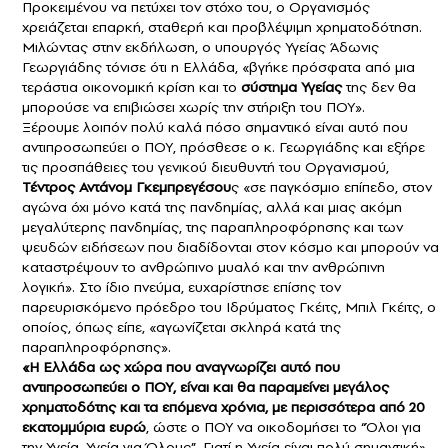
Προκειμένου να πετύχει τον στόχο του, ο Οργανισμός
χρειάζεται επαρκή, σταθερή και προβλέψιμη χρηματοδότηση.
Μιλώντας στην εκδήλωση, ο υπουργός Υγείας Άδωνις
Γεωργιάδης τόνισε ότι η Ελλάδα, «βγήκε πρόσφατα από μια
τεράστια οικονομική κρίση και το
σύστημα Υγείας
της δεν θα
μπορούσε να επιβιώσει χωρίς την στήριξη του ΠΟΥ».
Ξέρουμε λοιπόν πολύ καλά πόσο σημαντικό είναι αυτό που
αντιπροσωπεύει ο ΠΟΥ, πρόσθεσε ο κ. Γεωργιάδης και εξήρε
τις προσπάθειες του γενικού διευθυντή του Οργανισμού,
Τέντρος Αντάνομ Γκεμπρεγέσου
ς «σε παγκόσμιο επίπεδο, στον
αγώνα όχι μόνο κατά της πανδημίας, αλλά και μιας ακόμη
μεγαλύτερης πανδημίας, της παραπληροφόρησης και των
ψευδών ειδήσεων που διαδίδονται στον κόσμο και μπορούν να
καταστρέψουν το ανθρώπινο μυαλό και την ανθρώπινη
λογική». Στο ίδιο πνεύμα, ευχαρίστησε επίσης τον
παρευρισκόμενο πρόεδρο του Ιδρύματος Γκέιτς, Μπιλ Γκέιτς, ο
οποίος, όπως είπε, «αγωνίζεται σκληρά κατά της
παραπληροφόρησης».
«Η Ελλάδα ως χώρα που αναγνωρίζει αυτό που
αντιπροσωπεύει ο ΠΟΥ, είναι και θα παραμείνει μεγάλος
χρηματοδότης και τα επόμενα χρόνια, με περισσότερα από 20
εκατομμύρια ευρώ
, ώστε ο ΠΟΥ να οικοδομήσει το “Όλοι για
την Υγεία, Υγεία για Όλους”. Γιατί η Υγεία είναι πολύ σημαντική»,