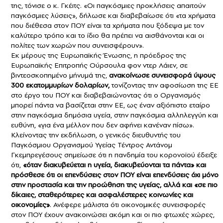
της, τόνισε ο κ. Γκέιτς. «Οι παγκόσμιες προκλήσεις απαιτούν
παγκόσμιες λύσεις», δήλωσε και διαβεβαίωσε ότι «τα χρήματα
που διέθεσα στον ΠΟΥ είναι τα χρήματα που ξόδεψα με τον
καλύτερο τρόπο και το ίδιο θα πρέπει να αισθάνονται και οι
πολίτες των χωρών που συνεισφέρουν».
Εκ μέρους της Ευρωπαϊκής Ένωσης, η πρόεδρος της
Ευρωπαϊκής Επιτροπής Ούρσουλα φον ντερ Λάιεν, σε
βιντεοσκοπημένο μήνυμά της,
ανακοίνωσε συνεισφορά ύψους
300 εκατομμυρίων δολαρίων,
τονίζοντας την αφοσίωση της ΕΕ
στο έργο του ΠΟΥ και διαβεβαιώνοντας ότι ο Οργανισμός
μπορεί πάντα να βασίζεται στην ΕΕ, ως έναν αξιόπιστο εταίρο
στην παγκόσμια δημόσια υγεία, στην παγκόσμια αλληλεγγύη και
ευθύνη, «για ένα μέλλον που δεν αφήνει κανέναν πίσω».
Κλείνοντας την εκδήλωση, ο γενικός διευθυντής του
Παγκόσμιου Οργανισμού Υγείας Τέντρος Αντάνομ
Γκεμπρεγέσους σημείωσε ότι η πανδημία του κορονοϊού έδειξε
ότι,
«όταν διακυβεύεται η υγεία, διακυβεύονται τα πάντα» και
πρόσθεσε ότι οι επενδύσεις στον ΠΟΥ είναι επενδύσεις όχι μόνο
στην προστασία και την προώθηση της υγείας, αλλά και «σε πιο
δίκαιες, σταθερότερες και ασφαλέστερες κοινωνίες και
οικονομίες»
. Ανέφερε μάλιστα ότι οικονομικές συνεισφορές
στον ΠΟΥ έχουν ανακοινώσει ακόμη και οι πιο φτωχές χώρες,