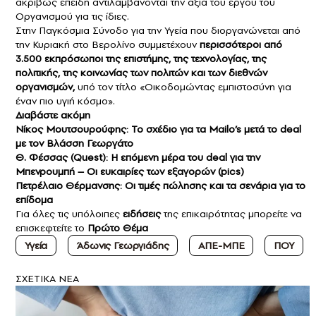
ακριβώς επειδή αντιλαμβάνονται την αξία του έργου του
Οργανισμού για τις ίδιες.
Στην Παγκόσμια Σύνοδο για την Υγεία που διοργανώνεται από
την Κυριακή στο Βερολίνο συμμετέχουν
περισσότεροι από
3.500 εκπρόσωποι της επιστήμης, της τεχνολογίας, της
πολιτικής, της κοινωνίας των πολιτών
και των διεθνών
οργανισμών,
υπό τον τίτλο «Οικοδομώντας εμπιστοσύνη για
έναν πιο υγιή κόσμο».
Διαβάστε ακόμη
Νίκος Μουτσουρούφης: Το σχέδιο για τα Mailo’s μετά το deal
με τον Βλάσση Γεωργάτο
Θ. Φέσσας (Quest): Η επόμενη μέρα του deal για την
Μπενρουμπή – Οι ευκαιρίες των εξαγορών (pics)
Πετρέλαιο Θέρμανσης: Οι τιμές πώλησης και τα σενάρια για το
επίδομα
Για όλες τις υπόλοιπες
ειδήσεις
της επικαιρότητας μπορείτε να
επισκεφτείτε το
Πρώτο Θέμα
Υγεία
Άδωνις Γεωργιάδης
ΑΠΕ-ΜΠΕ
ΠΟΥ
ΣXETIKA NEA