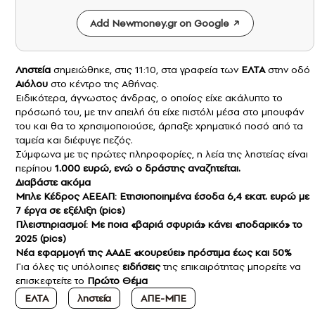
Add Newmoney.gr on Google
Ληστεία
σημειώθηκε, στις 11:10, στα γραφεία των
ΕΛΤΑ
στην οδό
Αιόλου
στο κέντρο της Αθήνας.
Ειδικότερα, άγνωστος άνδρας, ο οποίος είχε ακάλυπτο το
πρόσωπό του, με την απειλή ότι είχε πιστόλι μέσα στο μπουφάν
του και θα το χρησιμοποιούσε, άρπαξε χρηματικό ποσό από τα
ταμεία και διέφυγε πεζός.
Σύμφωνα με τις πρώτες πληροφορίες, η λεία της ληστείας είναι
περίπου
1.000 ευρώ, ενώ ο δράστης αναζητείται.
Διαβάστε ακόμα
Μπλε Κέδρος ΑΕΕΑΠ: Ετησιοποιημένα έσοδα 6,4 εκατ. ευρώ με
7 έργα σε εξέλιξη (pics)
Πλειστηριασμοί: Με ποια «βαριά σφυριά» κάνει «ποδαρικό» το
2025 (pics)
Νέα εφαρμογή της ΑΑΔΕ «κουρεύει» πρόστιμα έως και 50%
Για όλες τις υπόλοιπες
ειδήσεις
της επικαιρότητας μπορείτε να
επισκεφτείτε το
Πρώτο Θέμα
ΕΛΤΑ
ληστεία
ΑΠΕ-ΜΠΕ