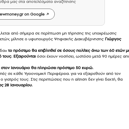
άρθρα μας στα αποτελέσματα αναζήτησης
ewmoney.gr on Google
λεται από σήμερα σε περίπτωση μη τήρησης της υποχρέωσης
 ετών, μίλησε ο υφυπουργός Ψηφιακής Διακυβέρνησης
Γιώργος
άδα»
το πρόστιμο θα επιβληθεί σε όσους πολίτες άνω των 60 ετών μ
ό τους.
Εξαιρούνται
όσοι έχουν νοσήσει, ωστόσο μετά 90 ημέρες απ
α στον Ιανουάριο θα πληρώσει πρόστιμο 50 ευρώ.
ροπές σε κάθε Υγειονομική Περιφέρεια. για να εξαιρεθούν από τον
 γιατρός τους. Στις περιπτώσεις που η αίτηση δεν γίνει δεκτή, θα
τις 28 Ιανουαρίου.