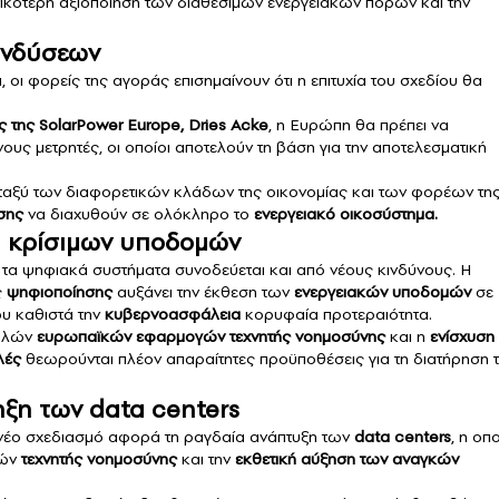
τικότερη αξιοποίηση των διαθέσιμων ενεργειακών πόρων και την
ενδύσεων
 οι φορείς της αγοράς επισημαίνουν ότι η επιτυχία του σχεδίου θα
της SolarPower Europe, Dries Acke
, η Ευρώπη θα πρέπει να
νους μετρητές, οι οποίοι αποτελούν τη βάση για την αποτελεσματική
εταξύ των διαφορετικών κλάδων της οικονομίας και των φορέων τη
σης
να διαχυθούν σε ολόκληρο το
ενεργειακό οικοσύστημα.
α κρίσιμων υποδομών
 τα ψηφιακά συστήματα συνοδεύεται και από νέους κινδύνους. Η
ς
ψηφιοποίησης
αυξάνει την έκθεση των
ενεργειακών υποδομών
σε
ου καθιστά την
κυβερνοασφάλεια
κορυφαία προτεραιότητα.
φαλών
ευρωπαϊκών εφαρμογών τεχνητής νοημοσύνης
και η
ενίσχυση
λές
θεωρούνται πλέον απαραίτητες προϋποθέσεις για τη διατήρηση 
ηξη των data centers
 νέο σχεδιασμό αφορά τη ραγδαία ανάπτυξη των
data
centers
, η οπ
γών
τεχνητής νοημοσύνης
και την
εκθετική αύξηση των αναγκών