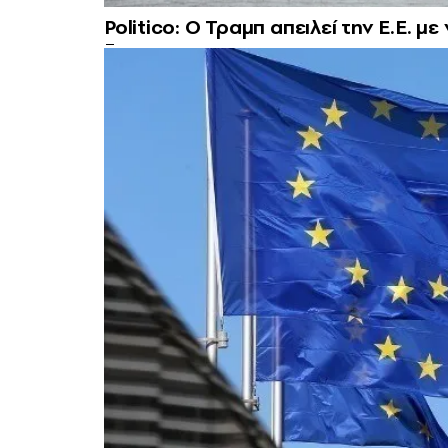
Politico: Ο Τραμπ απειλεί την Ε.Ε. 