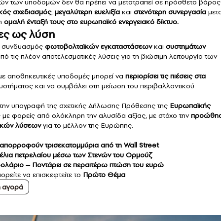
υτών των υποδομών δεν θα πρέπει να μετατραπεί σε πρόσθετο βάρος
κός σχεδιασμός
,
μεγαλύτερη ευελιξία
και
στενότερη συνεργασία
μετ
 η
ομαλή ένταξή τους στο ευρωπαϊκό ενεργειακό δίκτυο.
ίες ως λύση
ο συνδυασμός
φωτοβολταϊκών εγκαταστάσεων
και
συστημάτων
πό τις πλέον αποτελεσματικές λύσεις για τη βιώσιμη λειτουργία των
ε αποθηκευτικές υποδομές μπορεί να
περιορίσει τις πιέσεις στα
 συστήματος και να συμβάλει στη μείωση του περιβαλλοντικού
στην υπογραφή της σχετικής Δήλωσης Πρόθεσης της
Ευρωπαϊκής
με φορείς από ολόκληρη την αλυσίδα αξίας, με στόχο την
προώθη
ιακών λύσεων
για το μέλλον της Ευρώπης.
απορροφούν τρισεκατομμύρια από τη Wall Street
ρέλια πετρελαίου μέσω των Στενών του Ορμούζ
 δολάριο – Ποντάρει σε περαιτέρω πτώση του ευρώ
ορείτε να επισκεφτείτε το
Πρώτο Θέμα
ή αγορά