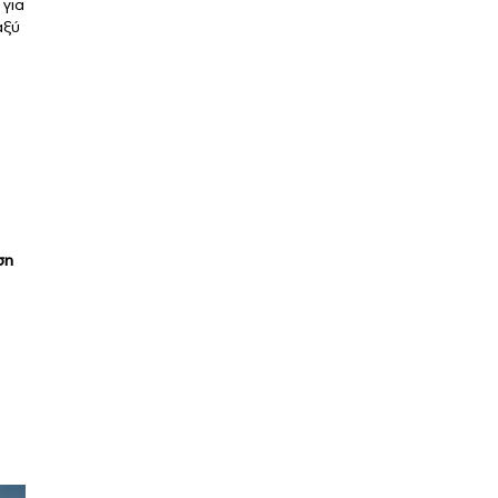
 για
αξύ
ση