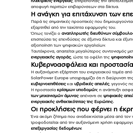
ηλεκτρικής
ενέργειας
, επιτρέποντας την αποτελεσμα
αποφυγή περιττών επιβαρύνσεων στα δίκτυα.
Η ανάγκη για επιτάχυνση των επ
Παρά τις σημαντικές προοπτικές που δημιουργούνται,
εξαρτηθεί από την ταχύτητα εφαρμογής του.
Όπως τονίζει ο
αναπληρωτής διευθύνων σύμβουλος 
επισπεύσει τις επενδύσεις σε έξυπνα δίκτυα και έξυπ
αξιοποίηση των ψηφιακών εργαλείων.
Ταυτόχρονα, απαιτείται μεγαλύτερος συντονισμός μ
ενεργειακής αγοράς
, ώστε τα οφέλη της
ψηφιοποίη
Κυβερνοασφάλεια και προστασί
Η αυξανόμενη εξάρτηση του ενεργειακού τομέα από
SolarPower Europe υπογραμμίζει ότι η διεύρυνση τη
κυβερνοεπιθέσεις
και
υβριδικές απειλές
, γεγονός π
Η προστασία
κρίσιμων υποδομών
, η ανάπτυξη ασ
των μηχανισμών άμυνας
απέναντι σε
ψηφιακές απει
ενεργειακής ανθεκτικότητας της Ευρώπης.
Οι προκλήσεις που φέρνει η έκρ
Ένα ακόμη ζήτημα που αναδεικνύεται μέσα από τον
τροφοδοτείται από την αυξανόμενη χρήση εφαρμο
επεξεργασίας δεδομένων.