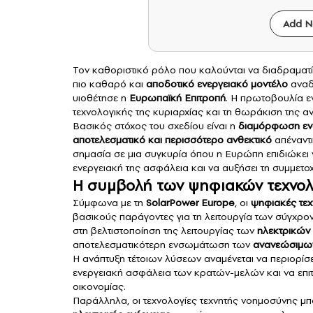
Add N
Τον καθοριστικό ρόλο που καλούνται να διαδραματ
πιο καθαρό και
αποδοτικό
ενεργειακό
μοντέλο
αναδε
υιοθέτησε η
Ευρωπαϊκή Επιτροπή
. Η πρωτοβουλία ε
τεχνολογικής της κυριαρχίας και τη θωράκιση της αν
Βασικός στόχος του σχεδίου είναι η
διαμόρφωση ενός
αποτελεσματικό και περισσότερο ανθεκτικό
απέναντι
σημασία σε μια συγκυρία όπου η Ευρώπη επιδιώκει ν
ενεργειακή της ασφάλεια και να αυξήσει τη συμμετ
Η συμβολή των ψηφιακών τεχνολ
Σύμφωνα με τη
SolarPower Europe
, οι
ψηφιακές τεχ
βασικούς παράγοντες για τη λειτουργία των σύγχρο
στη βελτιστοποίηση της λειτουργίας των
ηλεκτρικών
αποτελεσματικότερη ενσωμάτωση των
ανανεώσιμων
Η ανάπτυξη τέτοιων λύσεων αναμένεται να περιορίσε
ενεργειακή ασφάλεια των κρατών-μελών και να επιτ
οικονομίας.
Παράλληλα, οι τεχνολογίες τεχνητής νοημοσύνης 