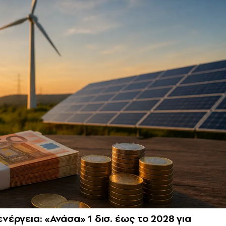
ενέργεια: «Ανάσα» 1 δισ. έως το 2028 για