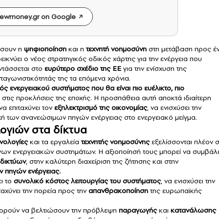
ewmoney.gr on Google
ίσουν η
ψηφιοποίηση
και η
τεχνητή νοημοσύνη
στη μετάβαση προς έ
ικνύει ο νέος στρατηγικός οδικός χάρτης για την ενέργεια που
ντάσσεται στο
ευρύτερο σχέδιο της ΕΕ
για την ενίσχυση της
ταγωνιστικότητάς της τα επόμενα χρόνια.
 ενεργειακού συστήματος που θα είναι πιο ευέλικτο, πιο
 στις προκλήσεις της εποχής. Η προσπάθεια αυτή αποκτά ιδιαίτερη
α επιταχύνει τον
εξηλεκτρισμό της οικονομίας
, να ενισχύσει την
οχή των ανανεώσιμων πηγών ενέργειας στο ενεργειακό μείγμα.
ογιών στα δίκτυα
νολογίες
και τα εργαλεία
τεχνητής νοημοσύνης
εξελίσσονται πλέον 
νων ενεργειακών συστημάτων. Η αξιοποίησή τους μπορεί να συμβάλε
δικτύων
, στην καλύτερη διαχείριση της ζήτησης και στην
 πηγών ενέργειας.
ι το
συνολικό κόστος λειτουργίας του συστήματος
, να ενισχύσει την
αχύνει την πορεία προς την
απανθρακοποίηση
της ευρωπαϊκής
μπορούν να βελτιώσουν την πρόβλεψη
παραγωγής
και
κατανάλωσης