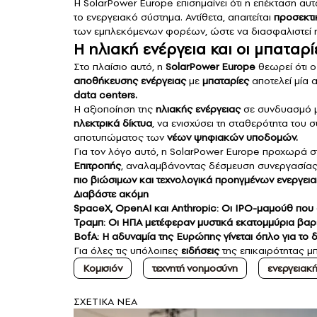
Η SolarPower Europe επισημαίνει ότι η επέκταση α
το ενεργειακό σύστημα. Αντίθετα, απαιτείται
προσεκτι
των εμπλεκόμενων φορέων, ώστε να διασφαλιστεί
Η ηλιακή ενέργεια και οι μπαταρ
Στο πλαίσιο αυτό, η
SolarPower Europe
θεωρεί ότι 
αποθήκευσης ενέργειας
με
μπαταρίες
αποτελεί μία α
data centers.
Η αξιοποίηση της
ηλιακής ενέργειας
σε συνδυασμό μ
ηλεκτρικά δίκτυα
, να ενισχύσει τη σταθερότητα του
αποτυπώματος των
νέων ψηφιακών υποδομών.
Για τον λόγο αυτό, η SolarPower Europe προχωρά 
Επιτροπής
, αναλαμβάνοντας δέσμευση συνεργασίας 
πιο βιώσιμων και τεχνολογικά προηγμένων ενεργε
Διαβάστε ακόμη
SpaceX, OpenAI και Anthropic: Οι IPO-μαμούθ που 
Τραμπ: Οι ΗΠΑ μετέφεραν μυστικά εκατομμύρια βα
BofA: Η αδυναμία της Ευρώπης γίνεται όπλο για το
Για όλες τις υπόλοιπες
ειδήσεις
της επικαιρότητας μπ
Κομισιόν
τεχνητή νοημοσύνη
ενεργειακ
ΣXETIKA NEA