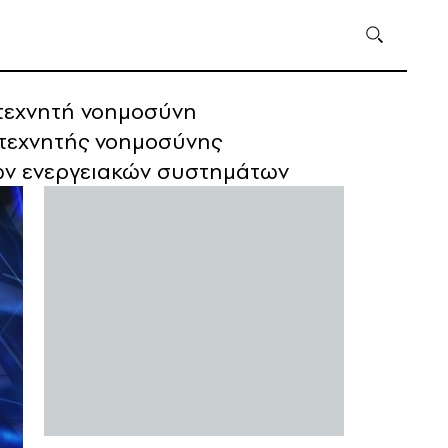
 τεχνητή νοημοσύνη
α τεχνητής νοημοσύνης
νων ενεργειακών συστημάτων