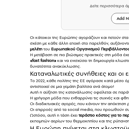
Δείτε περισσότερα 
Add N
Οι κάτοικοι της Ευρώπης αγοράζουν και πετούν στ
σχέση με κάθε άλλη εποχή στο παρελθόν, αυξάνοντας
μελέτη
του
Ευρωπαϊκού Οργανισμού Περιβάλλοντο
Η μετάβαση σε πιο βιώσιμες πρακτικές στη μόδα έχει
«
fast fashion
»
και να ενισχύσει τη δημιουργία κλωσ
δυνατότητα ανακύκλωσης.
Καταναλωτικές συνήθειες και οι 
Το 2022, κάθε πολίτης της ΕΕ αγόρασε κατά μέσο 
αντιστοιχεί σε μια γεμάτη βαλίτσα ανά άτομο!
Αυτή η αύξηση της κατανάλωσης οφείλεται σε παρά
Η γρήγορη μόδα που ενθαρρύνει τις συχνές και φθη
Οι διαδικτυακές αγορές, που κάνουν την απόκτηση 
Οι επιρροές από τα social media, που προωθούν συ
Ωστόσο, αυτή η τάση έχει
τεράστιο κόστος για το πε
εκπομπών αερίων του θερμοκηπίου και της ρύπανση
Η Ευρώπη πνίγεται στα κλωστο