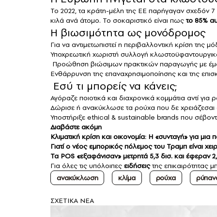
Το 2022, τα κράτη-μέλη της ΕΕ παρήγαγαν σχεδόν
κιλά ανά άτομο. Το σοκαριστικό είναι πως
το 85% α
Η βιωσιμότητα ως μονόδρομος
Για να αντιμετωπιστεί η περιβαλλοντική κρίση της μό
Υποχρεωτική χωριστή συλλογή κλωστοϋφαντουργικ
Προώθηση βιώσιμων πρακτικών παραγωγής με έμφ
Ενθάρρυνση της επαναχρησιμοποίησης και της επισ
Εσύ τι μπορείς να κάνεις;
Αγόραζε ποιοτικά και διαχρονικά κομμάτια αντί για 
Δώρισε ή ανακύκλωσε τα ρούχα που δε χρειάζεσαι αν
Υποστήριξε ethical & sustainable brands που σέβοντ
Διαβάστε ακόμη
Κλιματική κρίση και οικονομία: Η «συνταγή» για μια
Γιατί ο νέος εμπορικός πόλεμος του Τραμπ είναι χε
Τα POS «εξαφάνισαν» μετρητά 5,3 δισ. και έφεραν 2,
Για όλες τις υπόλοιπες
ειδήσεις
της επικαιρότητας μπ
ανακύκλωση
κλίμα
ρούχα
ρύπαν
ΣXETIKA NEA