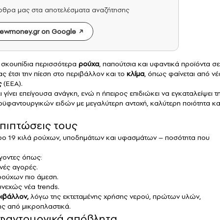
άρθρα μας στα αποτελέσματα αναζήτησης
ewmoney.gr on Google
α σκουπίδια περισσότερα
ρούχα
, παπούτσια και υφαντικά προϊόντα σε
 έτσι την πίεση στο περιβάλλον και το
κλίμα
, όπως φαίνεται από νέ
ς
(EEA).
 γίνει επείγουσα ανάγκη, ενώ η ήπειρος επιδιώκει να εγκαταλείψει τ
τοϋφαντουργικών ειδών με μεγαλύτερη αντοχή, καλύτερη ποιότητα κα
επιπτώσεις τους
όρο 19 κιλά ρούχων, υποδημάτων και υφασμάτων – ποσότητα που
γοντες όπως:
νές αγορές.
ρούχων πιο άμεση.
νεχώς νέα trends.
ριβάλλον,
λόγω της εκτεταμένης χρήσης νερού, πρώτων υλών,
ς από μικροπλαστικά.
ϋφαντουργικά απόβλητα