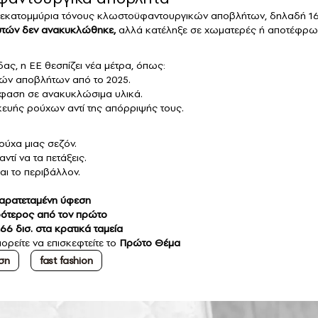
 7 εκατομμύρια τόνους κλωστοϋφαντουργικών αποβλήτων, δηλαδή 1
υτών δεν ανακυκλώθηκε,
αλλά κατέληξε σε χωματερές ή αποτέφρω
δας, η ΕΕ θεσπίζει νέα μέτρα, όπως:
ών αποβλήτων από το 2025.
αση σε ανακυκλώσιμα υλικά.
κευής ρούχων αντί της απόρριψής τους.
ρούχα μιας σεζόν.
τί να τα πετάξεις.
αι το περιβάλλον.
 παρατεταμένη ύφεση
ιρότερος από τον πρώτο
66 δισ. στα κρατικά ταμεία
ορείτε να επισκεφτείτε το
Πρώτο Θέμα
ση
fast fashion