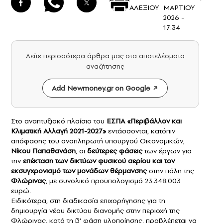
ΑΛΕΞΙΟΥ
ΜΑΡΤΙΟΥ
2026 -
17:34
Δείτε περισσότερα άρθρα μας στα αποτελέσματα
αναζήτησης
Add Newmoney.gr on Google
Στο αναπτυξιακό πλαίσιο του
ΕΣΠΑ «Περιβάλλον και
Κλιματική Αλλαγή 2021-2027»
εντάσσονται, κατόπιν
απόφασης του αναπληρωτή υπουργού Οικονομικών,
Νίκου Παπαθανάση
, οι
δεύτερες φάσεις
των έργων για
την
επέκταση των δικτύων
φυσικού αερίου
και τον
εκσυγχρονισμό των μονάδων θέρμανσης
στην πόλη της
Φλώρινας
, με συνολικό προϋπολογισμό 23.348.003
ευρώ.
Ειδικότερα, στη διαδικασία επιχορήγησης για τη
δημιουργία νέου δικτύου διανομής στην περιοχή της
Φλώρινας, κατά τη β’ φάση υλοποίησης, προβλέπεται να