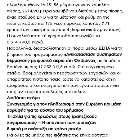
ολοκληρωθούν 16.251,55 μέτρα αγωγών χαμηλής
πίεσης, 2.214,90 μέτρα χαλύβδινου δικτύου μέσης πίεσης,
ένας σταθμός LNG για τη μέτρηση και ρύθμιση της
πίεσης, καθώς και 175 νέες παροχές χρηστών (171
εμπορικών επιχειρήσεων και 4 βιομηχανικών μονάδων).
Η συνολική κρατική χρηματοδότηση αγγίζει τα
6.314.990,5 ευρώ.
Παράλληλα, διασφαλίστηκαν οι πόροι μέσω
ΕΣΠΑ
για τη
β’ φάση του προγράμματος
«Αντικατάσταση συστημάτων
θέρμανσης με φυσικό αέριο στη Φλώρινα»
, με δημόσια
δαπάνη ύψους 17.033.012,5 ευρώ. Στο συγκεκριμένο
στάδιο, δρομολογείται η περάτωση των εργασιών και οι
απαραίτητες πιστοποιήσεις, ώστε να καταστεί εφικτή η
τροφοδοσία και ενεργοποίηση των εγκαταστάσεων για
τους τελικούς καταναλωτές της πόλης.
Διαβάστε ακόμη
Συναγερμός για τον πληθωρισμό στην Ευρώπη και μάχη
κορυφής για το κόστος του χρήματος
Τι ισχύει για τις χρεώσεις στους τραπεζικούς
λογαριασμούς – Η απάντηση των τραπεζών
5 φυτά με ανάπτυξη σε χρόνο ρεκόρ
Για όλες τις υπόλοιπες
ειδήσεις
της επικαιρότητας