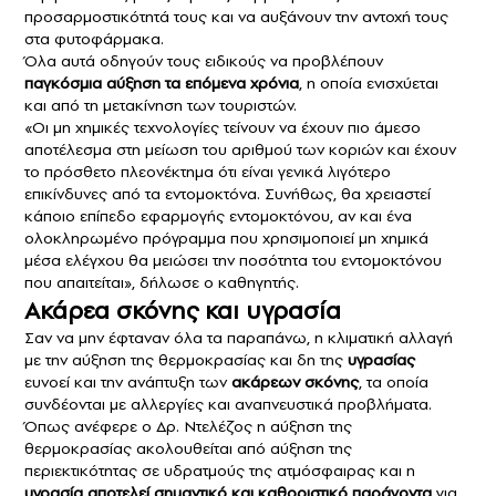
προσαρμοστικότητά τους και να αυξάνουν την αντοχή τους
στα φυτοφάρμακα.
Όλα αυτά οδηγούν τους ειδικούς να προβλέπουν
παγκόσμια αύξηση τα επόμενα χρόνια
, η οποία ενισχύεται
και από τη μετακίνηση των τουριστών.
«Οι μη χημικές τεχνολογίες τείνουν να έχουν πιο άμεσο
αποτέλεσμα στη μείωση του αριθμού των κοριών και έχουν
το πρόσθετο πλεονέκτημα ότι είναι γενικά λιγότερο
επικίνδυνες από τα εντομοκτόνα. Συνήθως, θα χρειαστεί
κάποιο επίπεδο εφαρμογής εντομοκτόνου, αν και ένα
ολοκληρωμένο πρόγραμμα που χρησιμοποιεί μη χημικά
μέσα ελέγχου θα μειώσει την ποσότητα του εντομοκτόνου
που απαιτείται», δήλωσε ο καθηγητής.
Ακάρεα σκόνης και υγρασία
Σαν να μην έφταναν όλα τα παραπάνω, η κλιματική αλλαγή
με την αύξηση της θερμοκρασίας και δη της
υγρασίας
ευνοεί και την ανάπτυξη των
ακάρεων σκόνης
, τα οποία
συνδέονται με αλλεργίες και αναπνευστικά προβλήματα.
Όπως ανέφερε ο Δρ. Ντελέζος η αύξηση της
θερμοκρασίας ακολουθείται από αύξηση της
περιεκτικότητας σε υδρατμούς της ατμόσφαιρας και η
υγρασία
αποτελεί
σημαντικό
και
καθοριστικό παράγοντα
για