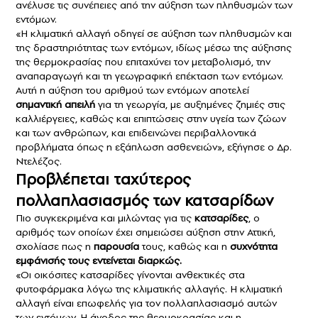
ανέλυσε
τ
ις συνέπειες από την αύξηση των πληθυσμών
των
εντόμων.
«Η κλιματική αλλαγή οδηγεί σε αύξηση των πληθυσμών και
της δραστηριότητας των εντόμων, ιδίως μέσω της αύξησης
της θερμοκρασίας που επιταχύνει τον μεταβολισμό, την
αναπαραγωγή και τη γεωγραφική επέκταση των εντόμων.
Αυτή η αύξηση του αριθμού των εντόμων αποτελεί
σημαντική απειλή
για τη γεωργία, με αυξημένες ζημιές στις
καλλιέργειες, καθώς και επιπτώσεις στην υγεία των ζώων
και των ανθρώπων, και επιδεινώνει περιβαλλοντικά
προβλήματα όπως η εξάπλωση ασθενειών», εξήγησε ο Δρ.
Ντελέζος.
Προβλέπεται ταχύτερος
πολλαπλασιασμός των κατσαρίδων
Πιο συγκεκριμένα και μιλώντας για τις
κατσαρίδες
, ο
αριθμός των οποίων έχει σημειώσει αύξηση στην Αττική,
σχολίασε πως η
παρουσία
τους, καθώς και η
συχνότητα
εμφάνισής τους εντείνεται
διαρκώς.
«Οι οικόσιτες κατσαρίδες γίνονται ανθεκτικές στα
φυτοφάρμακα λόγω της κλιματικής αλλαγής. Η κλιματική
αλλαγή είναι επωφελής για τον πολλαπλασιασμό αυτών
των εντόμων. Η άνοδος της θερμοκρασίας και η