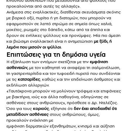
κινδύνου ασθενειών που μεταδίδονται από ψύλλους που
προκαλούνται από αυτές τις αλλαγές».
Ανάμεσα στις εναλλακτικές, διατίθενται σκευάσματα σκόνης
με βορικό οξύ, πυρίτιο ή γη διατομών, που μπορούν να
εφαρμοστούν σε λεπτό στρώμα σε σημεία όπως χαλιά,
μοκέτες, ρωγμές στο δάπεδο, κάτω από τα έπιπλα και
δρουν σε ενήλικες ψύλλους και προνύμφες. Μία πιο άμεση
και βιώσιμη εναλλακτική είναι η αντιμετώπιση
με ξύδι, ή
λεμόνι που μισούν οι ψύλλοι
.
Επιπτώσεις για τη δημόσια υγεία
Η εξάπλωση των εντόμων σχετίζεται με την
εμφάνιση
ασθενειών,
με τον καθηγητή να αναφέρει τη σαλμονέλωση,
τη γαστρεντερίτιδα και τον τυφοειδή πυρετό που συνδέονται
με τις
κατσαρίδες
, καθώς και την επιδείνωση άσθματος και
εκδήλωση αλλεργιών.
«Ταυτόχρονα μπορούν να μολύνουν τρόφιμα και επιφάνειες
με βακτήρια, ιούς και άλλα παθογόνα, οδηγώντας σε
ασθένειες στους ανθρώπους», πρόσθεσε ο Δρ. Ντελέζος.
Όσο για τους
κοριούς
, εξήγησε ότι
δεν έχει αποδειχθεί ότι
μεταδίδουν ασθένειες
στους ανθρώπους, όμως,
προκαλούν ενόχληση με
εμφάνιση δερματικών εξανθημάτων, κνησμό και αύξηση