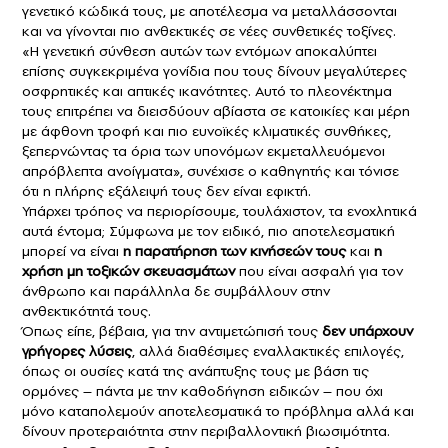
γενετικό κώδικά τους, με αποτέλεσμα να μεταλλάσσονται
και να γίνονται πιο ανθεκτικές σε νέες συνθετικές τοξίνες.
«Η γενετική σύνθεση αυτών των εντόμων αποκαλύπτει
επίσης συγκεκριμένα γονίδια που τους δίνουν μεγαλύτερες
οσφρητικές και απτικές ικανότητες. Αυτό το πλεονέκτημα
τους επιτρέπει να διεισδύουν αβίαστα σε κατοικίες και μέρη
με άφθονη τροφή και πιο ευνοϊκές κλιματικές συνθήκες,
ξεπερνώντας τα όρια των υπονόμων εκμεταλλευόμενοι
απρόβλεπτα ανοίγματα», συνέχισε ο καθηγητής και τόνισε
ότι η πλήρης εξάλειψή τους δεν είναι εφικτή.
Υπάρχει τρόπος να περιορίσουμε, τουλάχιστον, τα ενοχλητικά
αυτά έντομα; Σύμφωνα με τον ειδικό, πιο αποτελεσματική
μπορεί να είναι
η παρατήρηση των κινήσεών τους
και
η
χρήση μη τοξικών σκευασμάτων
που είναι
ασφαλή για τον
άνθρωπο και παράλληλα δε συμβάλλουν στην
ανθεκτικότητά τους.
Όπως είπε, βέβαια, για την αντιμετώπισή τους
δεν υπάρχουν
γρήγορες λύσεις
, αλλά διαθέσιμες εναλλακτικές επιλογές,
όπως οι ουσίες κατά της ανάπτυξης τους με βάση τις
ορμόνες – πάντα με την καθοδήγηση ειδικών – που όχι
μόνο καταπολεμούν αποτελεσματικά το πρόβλημα αλλά και
δίνουν προτεραιότητα στην περιβαλλοντική βιωσιμότητα.