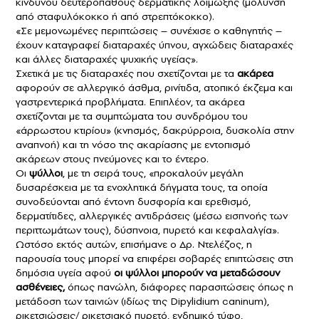
κινδύνου δευτεροπαθούς δερματικής λοίμωξης (μόλυνση
από σταφυλόκοκκο ή από στρεπτόκοκκο).
«Σε μεμονωμένες περιπτώσεις – συνέχισε ο καθηγητής –
έχουν καταγραφεί διαταραχές ύπνου, αγχώδεις διαταραχές
και άλλες διαταραχές ψυχικής υγείας».
Σχετικά με τις διαταραχές που σχετίζονται με τα
ακάρεα
αφορούν σε αλλεργικό άσθμα, ρινίτιδα, ατοπικό έκζεμα και
γαστρεντερικά προβλήματα. Επιπλέον, τα ακάρεα
σχετίζονται με τα συμπτώματα του συνδρόμου του
«άρρωστου κτιρίου» (κνησμός, δακρύρροια, δυσκολία στην
αναπνοή) και τη νόσο της ακαρίασης με εντοπισμό
ακάρεων στους πνεύμονες και το έντερο.
Οι
ψύλλοι
, με τη σειρά τους, «προκαλούν μεγάλη
δυσαρέσκεια με τα ενοχλητικά δήγματα τους, τα οποία
συνοδεύονται από έντονη δυσφορία και ερεθισμό,
δερματίτιδες, αλλεργικές αντιδράσεις (μέσω εισπνοής των
περιττωμάτων τους), δύσπνοια, πυρετό και κεφαλαλγία».
Ωστόσο εκτός αυτών, επισήμανε ο Δρ. Ντελέζος, η
παρουσία τους μπορεί να επιφέρει σοβαρές επιπτώσεις στη
δημόσια υγεία αφού
οι ψύλλοι μπορούν να μεταδώσουν
ασθένειες,
όπως πανώλη, διάφορες παρασιτώσεις όπως η
μετάδοση των ταινιών (ιδίως της Dipylidium caninum),
ρικετσιώσεις/ ρικετσιακό πυρετό, ενδημικό τύφο,