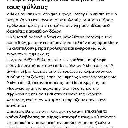
τους ψύλλους
Pulex simulans και Polygenis gwyni: Μπορεί η επιστημονική
ονομασία να είναι άγνωστη σε πολλούς, ωστόσο ο όρος
«ψύλλος»
αρκεί για να σημάνει συναγερμός,
ιδίως από
ιδιοκτήτες κατοικίδιων ζώων.
Η κλιματική αλλαγή οδηγεί σε μεγαλύτερη κατανομή των
δύο ειδών, με τους επιστήμονες να καλούν τους αρμοδίους
να
αναπτύξουν μέτρα πρόληψης και ελέγχου
για τους
ενοχλητικούς ψύλλους.
Ο Δρ. Ντελέζος δήλωσε ότι «επιχειρήθηκε πρόβλεψη
πιθανών οικοτόπων των ειδών ψύλλων P. simulans και P.
gwyni και βρήκαμε ότι υπό τις τρέχουσες κλιματολογικές
συνθήκες, οι ζώνες μέσης και υψηλής καταλληλότητας για
P. simulans βρίσκονται κυρίως στη Νότια Αμερική, στη
Μεσόγειο ακτή της Ευρώπης, στο νότιο τμήμα της
αφρικανικής ηπείρου και στην περιοχή της Βόρειας
Ανατολής, ενώ στην Αυστραλία ταιριάζουν στην υψηλή
ικανότητα».
Επιπλέον, εξήγησε ότι η κλιματική αλλαγή
επεκτείνει το
χρόνο διαβίωσης, τ
ο εύρος
κατανομής
τους
, καθιστώντας
«επιτακτική την προληπτική αντιμετώπιση του αυξημένου