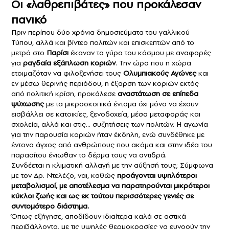
Οι «λαθρεπιβάτες» που προκάλεσαν
πανικό
Πριν περίπου δύο χρόνια δημοσιεύματα του γαλλικού
Τύπου, αλλά και βίντεο πολιτών και επισκεπτών από το
μετρό στο
Παρίσι
έκαναν το γύρο του κόσμου με αναφορές
για
ραγδαία εξάπλωση
κοριών
. Την ώρα που η χώρα
ετοιμαζόταν να φιλοξενήσει τους
Ολυμπιακούς Αγώνες
και
εν μέσω θερινής περιόδου, η έξαρση των κοριών εκτός
από πολιτική κρίση, προκάλεσε
αναστάτωση σε επίπεδα
ψύχωσης
με τα μικροσκοπικά έντομα όχι μόνο να έχουν
εισβάλλει σε κατοικίες, ξενοδοχεία, μέσα μεταφοράς και
σχολεία, αλλά και στις… συζητήσεις των πολιτών. Η αγωνία
για την παρουσία κοριών ήταν έκδηλη, ενώ συνδέθηκε με
έντονο άγχος από ανθρώπους που ακόμα και στην ιδέα του
παρασίτου ένιωθαν το δέρμα τους να αντιδρά.
Συνδέεται η κλιματική αλλαγή με την αύξησή τους; Σύμφωνα
με τον Δρ. Ντελέζο, ναι, καθώς
προάγονται υψηλότεροι
μεταβολισμοί, με αποτέλεσμα
να παρατηρούνται
μικρότεροι
κύκλοι ζωής και ως εκ τούτου
περισσότερες γενιές σε
συντομότερο διάστημα
.
Όπως εξήγησε, αποδίδουν ιδιαίτερα καλά σε αστικά
περιβάλλοντα, με τις υψηλές θερμοκρασίες να ευνοούν την