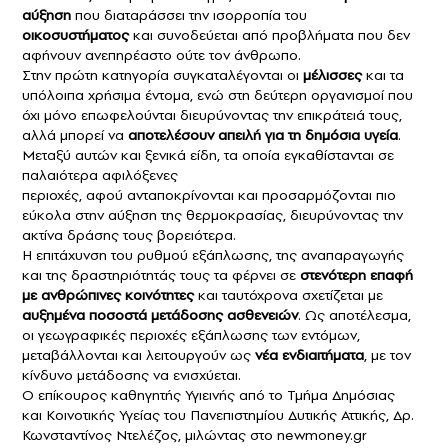
αύξηση
που διαταράσσει την ισορροπία του
οικοσυστήματος
και συνοδεύεται από προβλήματα που δεν
αφήνουν ανεπηρέαστο ούτε τον άνθρωπο.
Στην πρώτη κατηγορία συγκαταλέγονται οι
μέλισσες
και τα
υπόλοιπα χρήσιμα έντομα, ενώ στη δεύτερη οργανισμοί που
όχι μόνο επωφελούνται διευρύνοντας την επικράτειά τους,
αλλά μπορεί να
αποτελέσουν απειλή
για τη
δημόσια υγεία
.
Μεταξύ αυτών και ξενικά είδη, τα οποία εγκαθίστανται σε
παλαιότερα αφιλόξενες
περιοχές, αφού ανταποκρίνονται και προσαρμόζονται πιο
εύκολα στην αύξηση της θερμοκρασίας, διευρύνοντας την
ακτίνα δράσης τους βορειότερα.
Η επιτάχυνση του ρυθμού εξάπλωσης, της αναπαραγωγής
και της δραστηριότητάς τους τα φέρνει σε
στενότερη επαφή
με ανθρώπινες κοινότητες
και ταυτόχρονα σχετίζεται με
αυξημένα ποσοστά μετάδοσης ασθενειών
. Ως αποτέλεσμα,
οι γεωγραφικές περιοχές εξάπλωσης των εντόμων,
μεταβάλλονται και λειτουργούν ως
νέα ενδιαιτήματα
, με τον
κίνδυνο μετάδοσης να ενισχύεται.
Ο επίκουρος καθηγητής Υγιεινής από το Τμήμα Δημόσιας
και Κοινοτικής Υγείας του Πανεπιστημίου Δυτικής Αττικής, Δρ.
Κωνσταντίνος Ντελέζος, μιλώντας στο
newmoney.gr