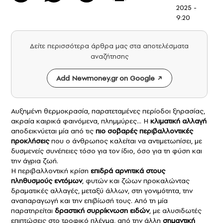
2025 -
9:20
Δείτε περισσότερα άρθρα μας στα αποτελέσματα
αναζήτησης
Add Newmoney.gr on Google
Αυξημένη θερμοκρασία, παρατεταμένες περίοδοι ξηρασίας,
ακραία καιρικά φαινόμενα, πλημμύρες… Η
κλιματική αλλαγή
αποδεικνύεται μία από τις
πιο
σοβαρές
περιβαλλοντικές
προκλήσεις
που ο άνθρωπος καλείται να αντιμετωπίσει, με
δυσμενείς συνέπειες τόσο για τον ίδιο, όσο για τη φύση και
την άγρια ζωή.
Η περιβαλλοντική κρίση
επιδρ
ά
αρνητικά στους
πληθυσμούς
εντόμων
, φυτών και ζώων προκαλώντας
δραματικές αλλαγές, μεταξύ άλλων, στη γονιμότητα, την
αναπαραγωγή και την επιβίωσή τους. Από τη μία
παρατηρείται
δραστική συρρίκνωση ειδών
, με αλυσιδωτές
επιπτώσεις στο τροφικό πλέγμα, από την άλλη
σημαντική