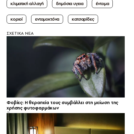
κλιματική αλλαγή
δημόσια υγεια
έντομα
κοριοί
εντομοκτόνα
κατσαρίδες
ΣXETIKA NEA
Φοβίες: Η θεραπεία τους συμβάλλει στη μείωση της
χρήσης φυτοφαρμάκων