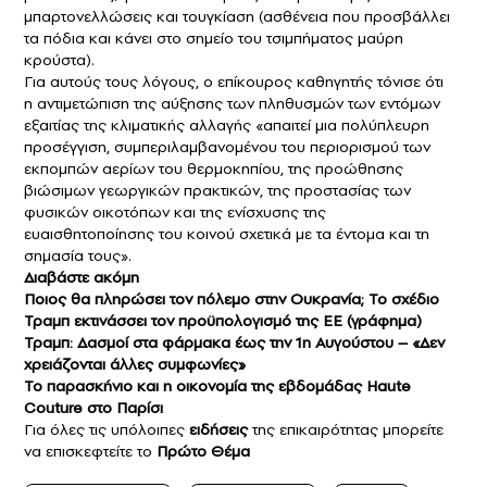
μπαρτονελλώσεις και τουγκίαση (ασθένεια που προσβάλλει
τα πόδια και κάνει στο σημείο του τσιμπήματος μαύρη
κρούστα).
Για αυτούς τους λόγους, ο επίκουρος καθηγητής τόνισε ότι
η αντιμετώπιση της αύξησης των πληθυσμών των εντόμων
εξαιτίας της κλιματικής αλλαγής «απαιτεί μια πολύπλευρη
προσέγγιση, συμπεριλαμβανομένου του περιορισμού των
εκπομπών αερίων του θερμοκηπίου, της προώθησης
βιώσιμων γεωργικών πρακτικών, της προστασίας των
φυσικών οικοτόπων και της ενίσχυσης της
ευαισθητοποίησης του κοινού σχετικά με τα έντομα και τη
σημασία τους».
Διαβάστε ακόμη
Ποιος θα πληρώσει τον πόλεμο στην Ουκρανία; Το σχέδιο
Τραμπ εκτινάσσει τον προϋπολογισμό της ΕΕ (γράφημα)
Τραμπ: Δασμοί στα φάρμακα έως την 1η Αυγούστου – «Δεν
χρειάζονται άλλες συμφωνίες»
Το παρασκήνιο και η οικονομία της εβδομάδας Haute
Couture στο Παρίσι
Για όλες τις υπόλοιπες
ειδήσεις
της επικαιρότητας μπορείτε
να επισκεφτείτε το
Πρώτο Θέμα