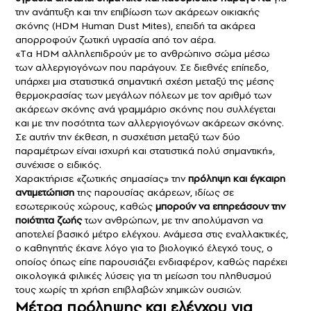
την ανάπτυξη και την επιβίωση των ακάρεων οικιακής
σκόνης (HDM
H
uman
D
ust
M
ites), επειδή τα ακάρεα
απορροφούν ζωτική υγρασία από τον αέρα.
«Tα HDM αλληλεπιδρούν με το ανθρώπινο σώμα μέσω
των αλλεργιογόνων που παράγουν. Σε διεθνές επίπεδο,
υπάρχει μια στατιστικά σημαντική σχέση μεταξύ της μέσης
θερμοκρασίας των μεγάλων πόλεων με τον αριθμό των
ακάρεων σκόνης ανά γραμμάριο σκόνης που συλλέγεται
και με την ποσότητα των αλλεργιογόνων ακάρεων σκόνης.
Σε αυτήν την έκθεση, η συσχέτιση μεταξύ των δύο
παραμέτρων είναι ισχυρή και στατιστικά πολύ σημαντική»,
συνέχισε ο ειδικός.
Χαρακτήρισε «ζωτικής σημασίας» την
πρόληψη και
έγκαιρη
αντιμετώπιση
της παρουσίας ακάρεων, ιδίως σε
εσωτερικούς χώρους, καθώς
μπορούν να
επηρεάσουν
την
ποιότητα ζωής
των ανθρώπων, με την απολύμανση να
αποτελεί βασικό μέτρο ελέγχου. Ανάμεσα στις εναλλακτικές,
ο καθηγητής έκανε λόγο για το βιολογικό έλεγχό τους, ο
οποίος όπως είπε παρουσιάζει ενδιαφέρον, καθώς παρέχει
οικολογικά φιλικές λύσεις για τη μείωση του πληθυσμού
τους χωρίς τη χρήση επιβλαβών χημικών ουσιών.
Μέτρα πρόληψης και ελέγχου για