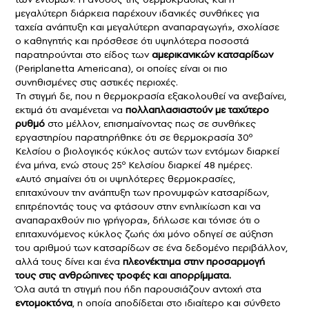
μεγαλύτερη διάρκεια παρέχουν ιδανικές συνθήκες για
ταχεία ανάπτυξη και μεγαλύτερη αναπαραγωγή», σχολίασε
ο καθηγητής και πρόσθεσε ότι υψηλότερα ποσοστά
παρατηρούνται στο είδος των
αμερικανικών κατσαρίδων
(Periplanetta Americana), οι οποίες είναι οι πιο
συνηθισμένες στις αστικές περιοχές.
Τη στιγμή δε, που η θερμοκρασία εξακολουθεί να ανεβαίνει,
εκτιμά ότι αναμένεται να
πολλαπλασιαστούν
με ταχύτερο
ρυθμό
στο μέλλον, επισημαίνοντας πως σε συνθήκες
εργαστηρίου παρατηρήθηκε ότι σε θερμοκρασία 30º
Κελσίου ο βιολογικός κύκλος αυτών των εντόμων διαρκεί
ένα μήνα, ενώ στους 25º Κελσίου διαρκεί 48 ημέρες.
«Αυτό σημαίνει ότι οι υψηλότερες θερμοκρασίες,
επιταχύνουν την ανάπτυξη των προνυμφών κατσαρίδων,
επιτρέποντάς τους να φτάσουν στην ενηλικίωση και να
αναπαραχθούν πιο γρήγορα», δήλωσε και τόνισε ότι ο
επιταχυνόμενος κύκλος ζωής όχι μόνο οδηγεί σε αύξηση
του αριθμού των κατσαρίδων σε ένα δεδομένο περιβάλλον,
αλλά τους δίνει και ένα
πλεονέκτημα στην προσαρμογή
τους στις ανθρώπινες τροφές και απορρίμματα.
Όλα αυτά τη στιγμή που ήδη παρουσιάζουν αντοχή στα
εντομοκτόνα
, η οποία αποδίδεται στο ιδιαίτερο και σύνθετο