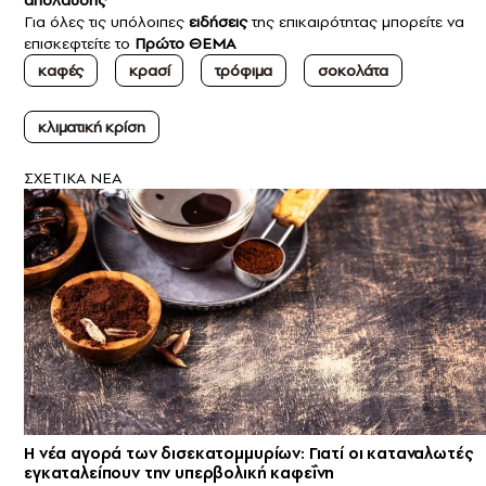
απόλαυσης
Για όλες τις υπόλοιπες
ειδήσεις
της επικαιρότητας μπορείτε να
επισκεφτείτε το
Πρώτο ΘΕΜΑ
καφές
κρασί
τρόφιμα
σοκολάτα
κλιματική κρίση
ΣXETIKA NEA
Η νέα αγορά των δισεκατομμυρίων: Γιατί οι καταναλωτές
εγκαταλείπουν την υπερβολική καφεΐνη