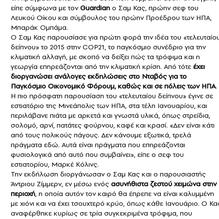
είπε σύμφωνα με τον
Guardian
ο Σαμ Κας, πρώην σεφ του
Λευκού Οίκου και σύμβουλος του πρώην Προέδρου των ΗΠΑ,
Μπαράκ Ομπάμα.
Ο Σαμ Κας παρουσίασε για πρώτη φορά την ιδέα του «τελευταίο
δείπνου» το 2015 στην COP21, το παγκόσμιο συνέδριο για την
κλιματική αλλαγή, με σκοπό να δείξει πώς τα τρόφιμα και η
γεωργία επηρεάζονται από την κλιματική κρίση. Από τότε
έχει
διοργανώσει ανάλογες εκδηλώσεις στο Νταβός για το
Παγκόσμιο Οικονομικό Φόρουμ, καθώς και σε πόλεις των ΗΠΑ
.
Η πιο πρόσφατη παρουσίαση του «τελευταίου δείπνου» έγινε σε
εστιατόριο της Μινεάπολις των ΗΠΑ, στα τέλη Ιανουαρίου, και
περιλάβανε πιάτα με αρκετά και γνωστά υλικά, όπως στρείδια,
σολομό, αρνί, πατάτες φούρνου, καφέ και κρασί. «Δεν είναι κάτι
από τους πολικούς πάγους. Δεν κάνουμε εξωτικά, τρελά
πράγματα εδώ. Αυτά είναι πράγματα που επηρεάζονται
φυσιολογικά από αυτό που συμβαίνει», είπε ο σεφ του
εστιατορίου, Μαρκέ Κόλινς.
Την εκδήλωση διοργάνωσαν ο Σαμ Κας και ο παρουσιαστής
Άντριου Ζίμμερν, εν μέσω ενός
ασυνήθιστα ζεστού χειμώνα στην
περιοχή
, η οποία αυτόν τον καιρό θα έπρεπε να είναι καλυμμένη
με χιόνι και να έχει τσουχτερό κρύο, όπως κάθε Ιανουάριο. Ο Κα
αναφέρθηκε κυρίως σε τρία συγκεκριμένα τρόφιμα, που