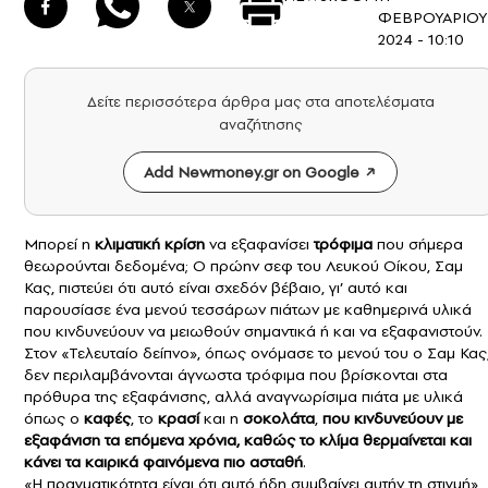
ΦΕΒΡΟΥΑΡΙΟΥ
2024 - 10:10
Δείτε περισσότερα άρθρα μας στα αποτελέσματα
αναζήτησης
Add Newmoney.gr on Google
Μπορεί η
κλιματική κρίση
να εξαφανίσει
τρόφιμα
που σήμερα
θεωρούνται δεδομένα; Ο πρώην σεφ του Λευκού Οίκου, Σαμ
Κας, πιστεύει ότι αυτό είναι σχεδόν βέβαιο, γι’ αυτό και
παρουσίασε ένα μενού τεσσάρων πιάτων με καθημερινά υλικά
που κινδυνεύουν να μειωθούν σημαντικά ή και να εξαφανιστούν.
Στον «Τελευταίο δείπνο», όπως ονόμασε το μενού του ο Σαμ Κας
δεν περιλαμβάνονται άγνωστα τρόφιμα που βρίσκονται στα
πρόθυρα της εξαφάνισης, αλλά αναγνωρίσιμα πιάτα με υλικά
όπως ο
καφές
, το
κρασί
και η
σοκολάτα
,
που κινδυνεύουν με
εξαφάνιση τα επόμενα χρόνια, καθώς το κλίμα θερμαίνεται και
κάνει τα καιρικά φαινόμενα πιο ασταθή
.
«Η πραγματικότητα είναι ότι αυτό ήδη συμβαίνει αυτήν τη στιγμή»,