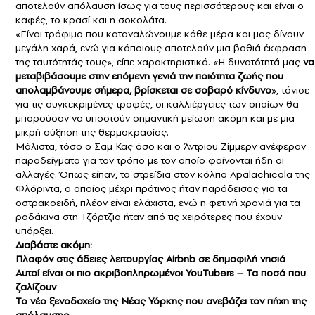
αποτελούν απόλαυση ίσως για τους περισσότερους και είναι ο
καφές, το κρασί και η σοκολάτα.
«Είναι τρόφιμα που καταναλώνουμε κάθε μέρα και μας δίνουν
μεγάλη χαρά, ενώ για κάποιους αποτελούν μια βαθιά έκφραση
της ταυτότητάς τους», είπε χαρακτηριστικά. «Η δυνατότητά μας
να
μεταβιβάσουμε στην επόμενη γενιά την ποιότητα ζωής που
απολαμβάνουμε σήμερα, βρίσκεται σε σοβαρό κίνδυνο
», τόνισε
για τις συγκεκριμένες τροφές, οι καλλιέργειες των οποίων θα
μπορούσαν να υποστούν σημαντική μείωση ακόμη και με μια
μικρή αύξηση της θερμοκρασίας.
Μάλιστα, τόσο ο Σαμ Κας όσο και ο Άντριου Ζίμμερν ανέφεραν
παραδείγματα για τον τρόπο με τον οποίο φαίνονται ήδη οι
αλλαγές. Όπως είπαν, τα στρείδια στον κόλπο Apalachicola της
Φλόριντα, ο οποίος μέχρι πρότινος ήταν παράδεισος για τα
οστρακοειδή, πλέον είναι ελάχιστα, ενώ η φετινή χρονιά για τα
ροδάκινα στη Τζόρτζια ήταν από τις χειρότερες που έχουν
υπάρξει.
Διαβάστε ακόμη:
Πλαφόν στις άδειες λειτουργίας Αirbnb σε δημοφιλή νησιά
Αυτοί είναι οι πιο ακριβοπληρωμένοι YouTubers – Τα ποσά που
ζαλίζουν
Το νέο ξενοδοχείο της Νέας Υόρκης που ανεβάζει τον πήχη της