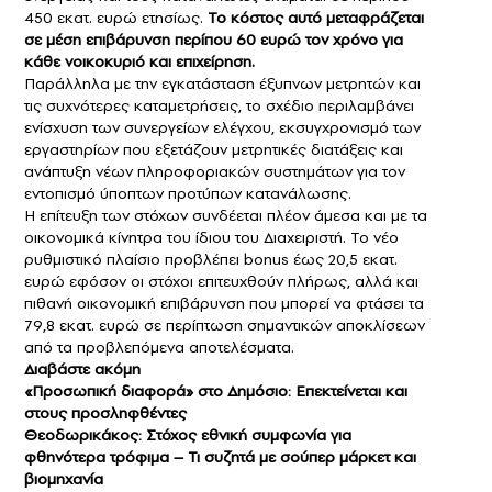
450 εκατ. ευρώ ετησίως.
Το κόστος αυτό μεταφράζεται
σε μέση επιβάρυνση περίπου 60 ευρώ τον χρόνο για
κάθε νοικοκυριό και επιχείρηση.
Παράλληλα με την εγκατάσταση έξυπνων μετρητών και
τις συχνότερες καταμετρήσεις, το σχέδιο περιλαμβάνει
ενίσχυση των συνεργείων ελέγχου, εκσυγχρονισμό των
εργαστηρίων που εξετάζουν μετρητικές διατάξεις και
ανάπτυξη νέων πληροφοριακών συστημάτων για τον
εντοπισμό ύποπτων προτύπων κατανάλωσης.
Η επίτευξη των στόχων συνδέεται πλέον άμεσα και με τα
οικονομικά κίνητρα του ίδιου του Διαχειριστή. Το νέο
ρυθμιστικό πλαίσιο προβλέπει bonus έως 20,5 εκατ.
ευρώ εφόσον οι στόχοι επιτευχθούν πλήρως, αλλά και
πιθανή οικονομική επιβάρυνση που μπορεί να φτάσει τα
79,8 εκατ. ευρώ σε περίπτωση σημαντικών αποκλίσεων
από τα προβλεπόμενα αποτελέσματα.
Διαβάστε ακόμη
«Προσωπική διαφορά» στο Δημόσιο: Επεκτείνεται και
στους προσληφθέντες
Θεοδωρικάκος: Στόχος εθνική συμφωνία για
φθηνότερα τρόφιμα – Τι συζητά με σούπερ μάρκετ και
βιομηχανία