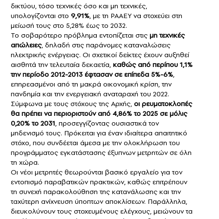
δικτύου, τόσο τεχνικές όσο και μη τεχνικές,
υπολογίζονται στο
9,91%
, με τη ΡΑΑΕΥ να στοχεύει στη
μείωσή τους στο 5,28% έως το 2032.
Το σοβαρότερο πρόβλημα εντοπίζεται στις
μη τεχνικές
απώλειες
, δηλαδή στις παράνομες καταναλώσεις
ηλεκτρικής ενέργειας. Οι σχετικοί δείκτες έχουν αυξηθεί
αισθητά την τελευταία δεκαετία,
καθώς από περίπου 1,1%
την περίοδο 2012-2013 έφτασαν σε επίπεδα 5%-6%
,
επηρεασμένοι από τη μακρά οικονομική κρίση, την
πανδημία και την ενεργειακή αναταραχή του 2022.
Σύμφωνα με τους στόχους της Αρχής,
οι ρευματοκλοπές
θα πρέπει να περιοριστούν από 4,86% το 2025 σε μόλις
0,20% το 2031
, προσεγγίζοντας ουσιαστικά τον
μηδενισμό τους. Πρόκειται για έναν ιδιαίτερα απαιτητικό
στόχο, που συνδέεται άμεσα με την ολοκλήρωση του
προγράμματος εγκατάστασης έξυπνων μετρητών σε όλη
τη χώρα.
Οι νέοι μετρητές θεωρούνται βασικό εργαλείο για τον
εντοπισμό παραβατικών πρακτικών, καθώς επιτρέπουν
τη συνεχή παρακολούθηση της κατανάλωσης και την
ταχύτερη ανίχνευση ύποπτων αποκλίσεων. Παράλληλα,
διευκολύνουν τους στοχευμένους ελέγχους, μειώνουν τα