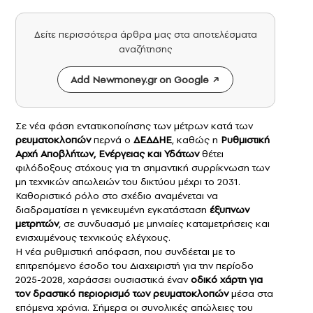
Δείτε περισσότερα άρθρα μας στα αποτελέσματα
αναζήτησης
Add Newmoney.gr on Google
Σε νέα φάση εντατικοποίησης των μέτρων κατά των
ρευματοκλοπών
περνά ο
ΔΕΔΔΗΕ
, καθώς η
Ρυθμιστική
Αρχή Αποβλήτων, Ενέργειας και Υδάτων
θέτει
φιλόδοξους στόχους για τη σημαντική συρρίκνωση των
μη τεχνικών απωλειών του δικτύου μέχρι το 2031.
Καθοριστικό ρόλο στο σχέδιο αναμένεται να
διαδραματίσει η γενικευμένη εγκατάσταση
έξυπνων
μετρητών
, σε συνδυασμό με μηνιαίες καταμετρήσεις και
ενισχυμένους τεχνικούς ελέγχους.
Η νέα ρυθμιστική απόφαση, που συνδέεται με το
επιτρεπόμενο έσοδο του Διαχειριστή για την περίοδο
2025-2028, χαράσσει ουσιαστικά έναν
οδικό χάρτη για
τον δραστικό περιορισμό των ρευματοκλοπών
μέσα στα
επόμενα χρόνια. Σήμερα οι συνολικές απώλειες του