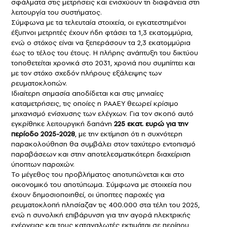
σφάλματα στις μετρήσεις και ενισχύουν τη διαφάνεια στη
λειτουργία του συστήματος.
Σύμφωνα με τα τελευταία στοιχεία, οι εγκατεστημένοι
έξυπνοι μετρητές έχουν ήδη φτάσει τα 1,3 εκατομμύρια,
ενώ ο στόχος είναι να ξεπεράσουν τα 2,3 εκατομμύρια
έως το τέλος του έτους. Η πλήρης ανάπτυξη του δικτύου
τοποθετείται χρονικά στο 2031, χρονιά που συμπίπτει και
με τον στόχο σχεδόν πλήρους εξάλειψης των
ρευματοκλοπών.
Ιδιαίτερη σημασία αποδίδεται και στις μηνιαίες
καταμετρήσεις, τις οποίες η ΡΑΑΕΥ θεωρεί κρίσιμο
μηχανισμό ενίσχυσης των ελέγχων. Για τον σκοπό αυτό
εγκρίθηκε λειτουργική δαπάνη
225 εκατ. ευρώ για την
περίοδο 2025-2028
, με την εκτίμηση ότι η συχνότερη
παρακολούθηση θα συμβάλει στον ταχύτερο εντοπισμό
παραβάσεων και στην αποτελεσματικότερη διαχείριση
ύποπτων παροχών.
Το μέγεθος του προβλήματος αποτυπώνεται και στο
οικονομικό του αποτύπωμα. Σύμφωνα με στοιχεία που
έχουν δημοσιοποιηθεί, οι ύποπτες παροχές για
ρευματοκλοπή πλησίαζαν τις 400.000 στα τέλη του 2025,
ενώ η συνολική επιβάρυνση για την αγορά ηλεκτρικής
ενέργειας και τους καταναλωτές εκτιμάται σε περίπου