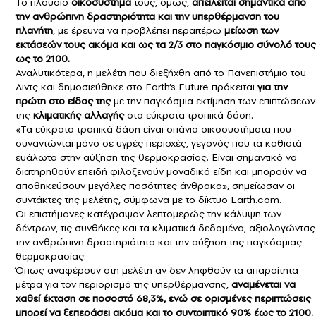
Το πλούσιο
οικοσύστημά
τους, όμως,
απειλείται σημαντικά από
την ανθρώπινη δραστηριότητα και την
υπερθέρμανση
του
πλανήτη
, με έρευνα να προβλέπει περαιτέρω
μείωση των
εκτάσεών τους ακόμα και ως τα 2/3 στο παγκόσμιο σύνολό τους
ως το 2100.
Αναλυτικότερα, η μελέτη που διεξήχθη από το Πανεπιστήμιο του
Λιντς και δημοσιεύθηκε στο Earth’s Future πρόκειται
για την
πρώτη στο είδος της
με την παγκόσμια εκτίμηση των επιπτώσεων
της
κλιματικής αλλαγής
στα εύκρατα τροπικά δάση.
«Τα εύκρατα τροπικά δάση είναι σπάνια οικοσυστήματα που
συναντώνται μόνο σε υγρές περιοχές, γεγονός που τα καθιστά
ευάλωτα στην αύξηση της θερμοκρασίας. Είναι σημαντικό να
διατηρηθούν επειδή φιλοξενούν μοναδικά είδη και μπορούν να
αποθηκεύσουν μεγάλες ποσότητες άνθρακα», σημείωσαν οι
συντάκτες της μελέτης, σύμφωνα με το δίκτυο Earth.com.
Οι επιστήμονες κατέγραψαν λεπτομερώς την κάλυψη των
δέντρων, τις συνθήκες και τα κλιματικά δεδομένα, αξιολογώντας
την ανθρώπινη δραστηριότητα και την αύξηση της παγκόσμιας
θερμοκρασίας.
Όπως αναφέρουν στη μελέτη αν δεν ληφθούν τα απαραίτητα
μέτρα για τον περιορισμό της υπερθέρμανσης,
αναμένεται να
χαθεί έκταση σε ποσοστό 68,3%, ενώ σε ορισμένες περιπτώσεις
μπορεί να ξεπεράσει ακόμα και το συντριπτικό 90% έως το 2100.