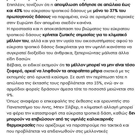
Επιπλέον, τονίζουν ότι η
αποψίλωση οδήγησε σε απώλεια έως
και 43%
του εύκρατου τροπικού δάσους με
μόνο το 37% του
πρωτογενούς δάσους
να παραμένει, ενώ σε ορισμένες περιοχές
στην Ευρώπη δεν απομένει σχεδόν κανένα.
Η προστασία και η αποκατάσταση του βιώματος του εύκρατου
τροπικού δάσους
κρίνεται ζωτικής σημασίας για το κλιματικό
μέλλον του
, αλλά και για την υγεία του οικοσυστήματος αφού το
εύκρατο τροπικό δάσος διακρίνεται για την υψηλή ικανότητα να
συγκρατεί διοξείδιο του άνθρακα, ξεπερνώντας μάλιστα άλλα
είδη δασών.
Βέβαια, οι ειδικοί εκτιμούν ότι
το μέλλον μπορεί να μην είναι τόσο
ζοφερό, αρκεί να ληφθούν τα απαραίτητα μέτρα
σχετικά με τις
εκπομπές από ορυκτά καύσιμα. Σε αυτή την περίπτωση τότε η
απώλεια της έκτασής τους προβλέπεται στο 23%, ενώ αν οι
αρμόδιοι φορείς δράσουν άμεσα τότε το ποσοστό μειώνεται στο
9%.
Όπως αναφέρει ο επικεφαλής της έκθεσης και ερευνητής στο
Πανεπιστήμιο του Λιντς, Μπεν Σϊλβερ, η κλιματική αλλαγή μπορεί
να φέρει την καταστροφή στα εύκρατα τροπικά δάση, καθώς
δε
μπορούν να επιβιώσουν από τις υψηλές καλοκαιρινές
θερμοκρασίες
που αρχίζουμε να παρατηρούμε πιο τακτικά και
που προβλέπεται να επιδεινωθούν στις μελλοντικές