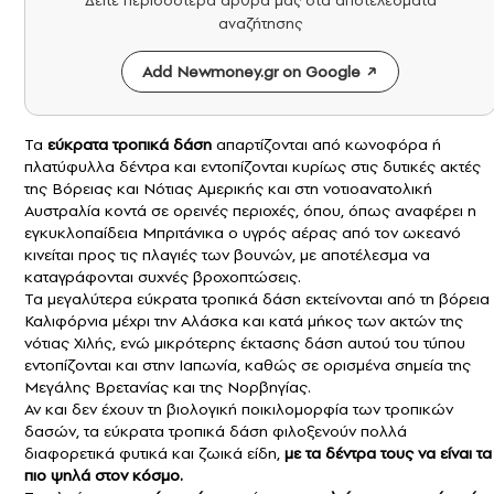
Δείτε περισσότερα άρθρα μας στα αποτελέσματα
αναζήτησης
Add Newmoney.gr on Google
Τα
εύκρατα
τροπικά δάση
απαρτίζονται από κωνοφόρα ή
πλατύφυλλα δέντρα και εντοπίζονται κυρίως στις δυτικές ακτές
της Βόρειας και Νότιας Αμερικής και στη νοτιοανατολική
Αυστραλία κοντά σε ορεινές περιοχές, όπου, όπως αναφέρει η
εγκυκλοπαίδεια Μπριτάνικα ο υγρός αέρας από τον ωκεανό
κινείται προς τις πλαγιές των βουνών, με αποτέλεσμα να
καταγράφονται συχνές βροχοπτώσεις.
Τα μεγαλύτερα εύκρατα τροπικά δάση εκτείνονται από τη βόρεια
Καλιφόρνια μέχρι την Αλάσκα και κατά μήκος των ακτών της
νότιας Χιλής, ενώ μικρότερης έκτασης δάση αυτού του τύπου
εντοπίζονται και στην Ιαπωνία, καθώς σε ορισμένα σημεία της
Μεγάλης Βρετανίας και της Νορβηγίας.
Αν και δεν έχουν τη βιολογική ποικιλομορφία των τροπικών
δασών, τα εύκρατα τροπικά δάση φιλοξενούν πολλά
διαφορετικά φυτικά και ζωικά είδη,
με τα δέντρα τους να είναι τα
πιο ψηλά στον κόσμο.