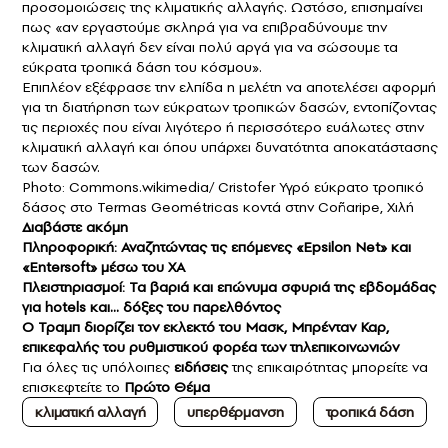
προσομοιώσεις της κλιματικής αλλαγής. Ωστόσο, επισημαίνει
πως «αν εργαστούμε σκληρά για να επιβραδύνουμε την
κλιματική αλλαγή δεν είναι πολύ αργά για να σώσουμε τα
εύκρατα τροπικά δάση του κόσμου».
Επιπλέον εξέφρασε την ελπίδα η μελέτη να αποτελέσει αφορμή
για τη διατήρηση των εύκρατων τροπικών δασών, εντοπίζοντας
τις περιοχές που είναι λιγότερο ή περισσότερο ευάλωτες στην
κλιματική αλλαγή και όπου υπάρχει δυνατότητα αποκατάστασης
των δασών.
Photo: Commons.wikimedia/ Cristofer Υγρό εύκρατο τροπικό
δάσος στο Termas Geométricas κοντά στην Coñaripe, Χιλή
Διαβάστε ακόμ
η
Πληροφορική: Αναζητώντας τις επόμενες «Epsilon Net» και
«Entersoft» μέσω του ΧΑ
Πλειστηριασμοί: Τα βαριά και επώνυμα σφυριά της εβδομάδας
για hotels και… δόξες του παρελθόντος
Ο Τραμπ διορίζει τον εκλεκτό του Μασκ, Μπρένταν Καρ,
επικεφαλής του ρυθμιστικού φορέα των τηλεπικοινωνιών
Για όλες τις υπόλοιπες
ειδήσεις
της επικαιρότητας μπορείτε να
επισκεφτείτε το
Πρώτο Θέμα
κλιματική αλλαγή
υπερθέρμανση
τροπικά δάση