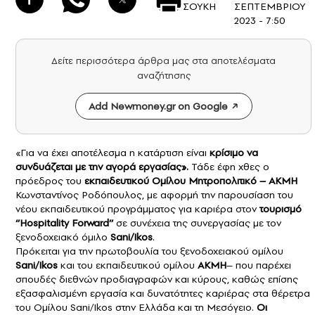
ΣΟΥΚΗ
ΣΕΠΤΕΜΒΡΙΟΥ
2023 - 7:50
Δείτε περισσότερα άρθρα μας στα αποτελέσματα
αναζήτησης
Add Newmoney.gr on Google
«Για να έχει αποτέλεσμα η κατάρτιση είναι
κρίσιμο να
συνδυάζεται με την αγορά εργασίας».
Τάδε έφη χθες ο
πρόεδρος του
εκπαιδευτικού Ομίλου Μητροπολιτικό – ΑΚΜΗ
Κωνσταντίνος Ροδόπουλος, με αφορμή την παρουσίαση του
νέου εκπαιδευτικού προγράμματος για καριέρα στον
τουρισμό
‘’Hospitality Forward’’
σε συνέχεια της συνεργασίας με τον
ξενοδοχειακό όμιλο
Sani/Ikos
.
Πρόκειται για την πρωτοβουλία του ξενοδοχειακού ομίλου
Sani/Ikos
και του εκπαιδευτικού ομίλου
ΑΚΜΗ
– που παρέχει
σπουδές διεθνών προδιαγραφών και κύρους, καθώς επίσης
εξασφαλισμένη εργασία και δυνατότητες καριέρας στα θέρετρα
του Ομίλου Sani/Ikos στην Ελλάδα και τη Μεσόγειο.
Οι