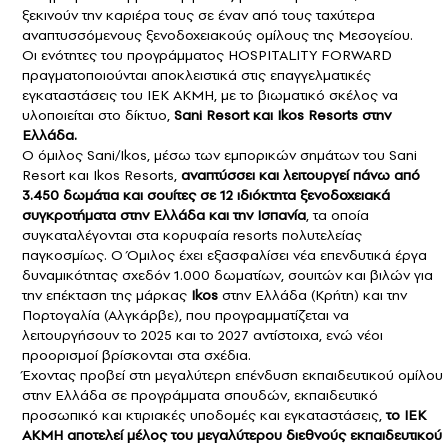
ξεκινούν την καριέρα τους σε έναν από τους ταχύτερα
αναπτυσσόμενους ξενοδοχειακούς ομίλους της Μεσογείου.
Οι ενότητες του προγράμματος HOSPITALITY FORWARD
πραγματοποιούνται αποκλειστικά στις επαγγελματικές
εγκαταστάσεις του ΙΕΚ ΑΚΜΗ, με το βιωματικό σκέλος να
υλοποιείται στο δίκτυο,
Sani Resort και Ikos Resorts στην
Ελλάδα.
Ο όμιλος Sani/Ikos, μέσω των εμπορικών σημάτων του Sani
Resort και Ikos Resorts,
αναπτύσσει και λειτουργεί πάνω από
3.450 δωμάτια και σουίτες σε 12 ιδιόκτητα ξενοδοχειακά
συγκροτήματα στην Ελλάδα και την Ισπανία
, τα οποία
συγκαταλέγονται στα κορυφαία resorts πολυτελείας
παγκοσμίως. Ο Όμιλος έχει εξασφαλίσει νέα επενδυτικά έργα
δυναμικότητας σχεδόν 1.000 δωματίων, σουιτών και βιλών για
την επέκταση της μάρκας
Ikos
στην Ελλάδα (Κρήτη) και την
Πορτογαλία (Αλγκάρβε), που προγραμματίζεται να
λειτουργήσουν το 2025 και το 2027 αντίστοιχα, ενώ νέοι
προορισμοί βρίσκονται στα σχέδια.
Έχοντας προβεί στη μεγαλύτερη επένδυση εκπαιδευτικού ομίλου
στην Ελλάδα σε προγράμματα σπουδών, εκπαιδευτικό
προσωπικό και κτιριακές υποδομές και εγκαταστάσεις,
το ΙΕΚ
ΑΚΜΗ αποτελεί μέλος του μεγαλύτερου διεθνούς εκπαιδευτικού