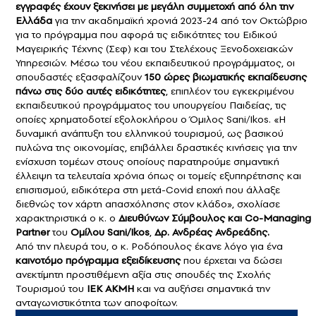
εγγραφές έχουν ξεκινήσει με μεγάλη συμμετοχή από όλη την
Ελλάδα
για την ακαδημαϊκή χρονιά 2023-24 από τον Οκτώβριο
για το πρόγραμμα που αφορά τις ειδικότητες του Ειδικού
Μαγειρικής Τέχνης (Σεφ) και του Στελέχους Ξενοδοχειακών
Υπηρεσιών. Μέσω του νέου εκπαιδευτικού προγράμματος, οι
σπουδαστές εξασφαλίζουν
150 ώρες βιωματικής εκπαίδευσης
πάνω στις δύο αυτές ειδικότητες
, επιπλέον του εγκεκριμένου
εκπαιδευτικού προγράμματος του υπουργείου Παιδείας, τις
οποίες χρηματοδοτεί εξολοκλήρου ο Όμιλος Sani/Ikos. «Η
δυναμική ανάπτυξη του ελληνικού τουρισμού, ως βασικού
πυλώνα της οικονομίας, επιβάλλει δραστικές κινήσεις για την
ενίσχυση τομέων στους οποίους παρατηρούμε σημαντική
έλλειψη τα τελευταία χρόνια όπως οι τομείς εξυπηρέτησης και
επισιτισμού, ειδικότερα στη μετά-Covid εποχή που άλλαξε
διεθνώς τον χάρτη απασχόλησης στον κλάδο», σχολίασε
χαρακτηριστικά ο κ. ο
Διευθύνων Σύμβουλος και Co-Managing
Partner
του
Ομίλου Sani/Ikos
,
Δρ. Ανδρέας Ανδρεάδης.
Από την πλευρά του, ο κ. Ροδόπουλος έκανε λόγο για ένα
καινοτόμο πρόγραμμα εξειδίκευσης
που έρχεται να δώσει
ανεκτίμητη προστιθέμενη αξία στις σπουδές της Σχολής
Τουρισμού του
ΙΕΚ ΑΚΜΗ
και να αυξήσει σημαντικά την
ανταγωνιστικότητα των αποφοίτων.