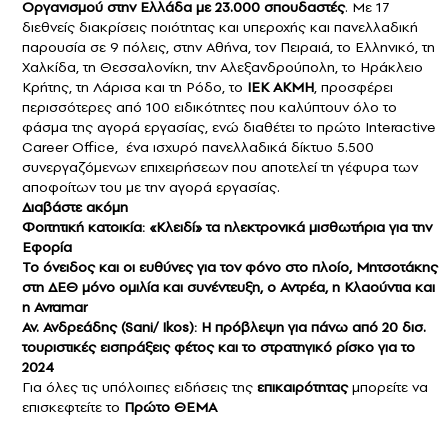
Οργανισμού στην Ελλάδα με 23.000 σπουδαστές
. Με 17
διεθνείς διακρίσεις ποιότητας και υπεροχής και πανελλαδική
παρουσία σε 9 πόλεις, στην Αθήνα, τον Πειραιά, το Ελληνικό, τη
Χαλκίδα, τη Θεσσαλονίκη, την Αλεξανδρούπολη, το Ηράκλειο
Κρήτης, τη Λάρισα και τη Ρόδο, το
ΙΕΚ ΑΚΜΗ
, προσφέρει
περισσότερες από 100 ειδικότητες που καλύπτουν όλο το
φάσμα της αγορά εργασίας, ενώ διαθέτει το πρώτο Interactive
Career Office, ένα ισχυρό πανελλαδικά δίκτυο 5.500
συνεργαζόμενων επιχειρήσεων που αποτελεί τη γέφυρα των
αποφοίτων του με την αγορά εργασίας.
Διαβάστε ακόμη
Φοιτητική κατοικία: «Κλειδί» τα ηλεκτρονικά μισθωτήρια για την
Εφορία
Το όνειδος και οι ευθύνες για τον φόνο στο πλοίο, Μητσοτάκης
στη ΔΕΘ μόνο ομιλία και συνέντευξη, ο Αντρέα, η Κλαούντια και
η Avramar
Αν. Ανδρεάδης (Sani/ Ikos): Η πρόβλεψη για πάνω από 20 δισ.
τουριστικές εισπράξεις φέτος και το στρατηγικό ρίσκο για το
2024
Για όλες τις υπόλοιπες ειδήσεις της
επικαιρότητας
μπορείτε να
επισκεφτείτε το
Πρώτο ΘΕΜΑ