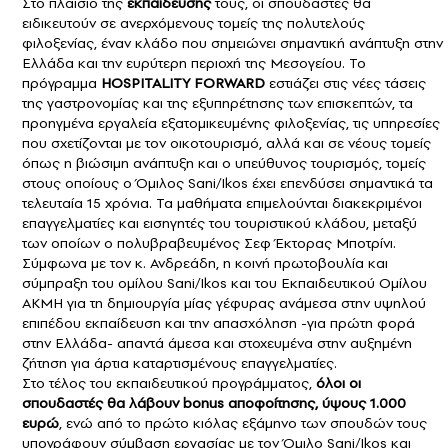
Στο πλαίσιο της
εκπαίδευσής
τους, οι σπουδαστές θα
ειδικευτούν σε ανερχόμενους τομείς της πολυτελούς
φιλοξενίας, έναν κλάδο που σημειώνει σημαντική ανάπτυξη στην
Ελλάδα και την ευρύτερη περιοχή της Μεσογείου. Το
πρόγραμμα
HOSPITALITY FORWARD
εστιάζει στις νέες τάσεις
της γαστρονομίας και της εξυπηρέτησης των επισκεπτών, τα
προηγμένα εργαλεία εξατομικευμένης φιλοξενίας, τις υπηρεσίες
που σχετίζονται με τον οικοτουρισμό, αλλά και σε νέους τομείς
όπως η βιώσιμη ανάπτυξη και ο υπεύθυνος τουρισμός, τομείς
στους οποίους ο Όμιλος Sani/Ikos έχει επενδύσει σημαντικά τα
τελευταία 15 χρόνια. Τα μαθήματα επιμελούνται διακεκριμένοι
επαγγελματίες και εισηγητές του τουριστικού κλάδου, μεταξύ
των οποίων ο πολυβραβευμένος Σεφ Έκτορας Μποτρίνι.
Σύμφωνα με τον κ. Ανδρεάδη, η κοινή πρωτοβουλία και
σύμπραξη του ομίλου Sani/Ikos και του Εκπαιδευτικού Ομίλου
ΑΚΜΗ για τη δημιουργία μίας γέφυρας ανάμεσα στην υψηλού
επιπέδου εκπαίδευση και την απασχόληση -για πρώτη φορά
στην Ελλάδα- απαντά άμεσα και στοχευμένα στην αυξημένη
ζήτηση για άρτια καταρτισμένους επαγγελματίες.
Στο τέλος του εκπαιδευτικού προγράμματος,
όλοι οι
σπουδαστές θα λάβουν bonus αποφοίτησης, ύψους 1.000
ευρώ
, ενώ από το πρώτο κιόλας εξάμηνο των σπουδών τους
υπογράφουν σύμβαση εργασίας με τον Όμιλο Sani/Ikos και