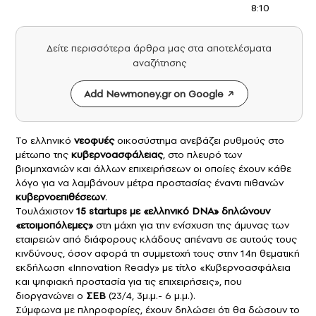
8:10
Δείτε περισσότερα άρθρα μας στα αποτελέσματα
αναζήτησης
Add Newmoney.gr on Google
Το ελληνικό
νεοφυές
οικοσύστημα ανεβάζει ρυθμούς στο
μέτωπο της
κυβερνοασφάλειας
, στο πλευρό των
βιομηχανιών και άλλων επιχειρήσεων οι οποίες έχουν κάθε
λόγο για να λαμβάνουν μέτρα προστασίας έναντι πιθανών
κυβερνοεπιθέσεων
.
Τουλάχιστον
15
startups
με «ελληνικό DNA» δηλώνουν
«ετοιμοπόλεμες»
στη μάχη για την ενίσχυση της άμυνας των
εταιρειών από διάφορους κλάδους απέναντι σε αυτούς τους
κινδύνους, όσον αφορά τη συμμετοχή τους στην 14η θεματική
εκδήλωση «Innovation Ready» με τίτλο «Κυβερνοασφάλεια
και ψηφιακή προστασία για τις επιχειρήσεις», που
διοργανώνει ο
ΣΕΒ
(23/4, 3μ.μ.- 6 μ.μ.).
Σύμφωνα με πληροφορίες, έχουν δηλώσει ότι θα δώσουν το