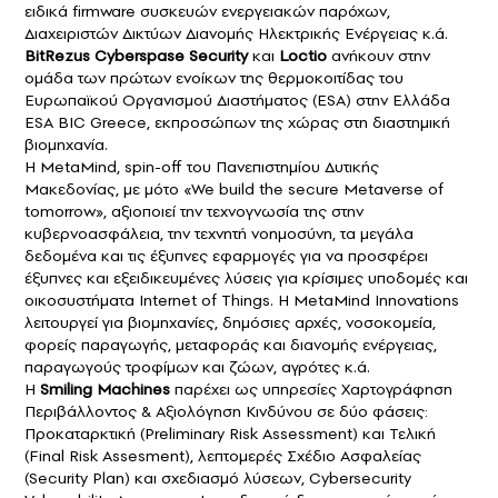
ειδικά firmware συσκευών ενεργειακών παρόχων,
Διαχειριστών Δικτύων Διανομής Ηλεκτρικής Ενέργειας κ.ά.
BitRezus Cyberspase Security
και
Loctio
ανήκουν στην
ομάδα των πρώτων ενοίκων της θερμοκοιτίδας του
Ευρωπαϊκού Οργανισμού Διαστήματος (ESA) στην Ελλάδα
ESA BIC Greece, εκπροσώπων της χώρας στη διαστημική
βιομηχανία.
Η MetaMind, spin-off του Πανεπιστημίου Δυτικής
Μακεδονίας, με μότο «We build the secure Metaverse of
tomorrow», αξιοποιεί την τεχνογνωσία της στην
κυβερνοασφάλεια, την τεχνητή νοημοσύνη, τα μεγάλα
δεδομένα και τις έξυπνες εφαρμογές για να προσφέρει
έξυπνες και εξειδικευμένες λύσεις για κρίσιμες υποδομές και
οικοσυστήματα Internet of Things. Η MetaMind Innovations
λειτουργεί για βιομηχανίες, δημόσιες αρχές, νοσοκομεία,
φορείς παραγωγής, μεταφοράς και διανομής ενέργειας,
παραγωγούς τροφίμων και ζώων, αγρότες κ.ά.
Η
Smiling Machines
παρέχει ως υπηρεσίες Χαρτογράφηση
Περιβάλλοντος & Αξιολόγηση Κινδύνου σε δύο φάσεις:
Προκαταρκτική (Preliminary Risk Assessment) και Τελική
(Final Risk Assesment), λεπτομερές Σχέδιο Ασφαλείας
(Security Plan) και σχεδιασμό λύσεων, Cybersecurity