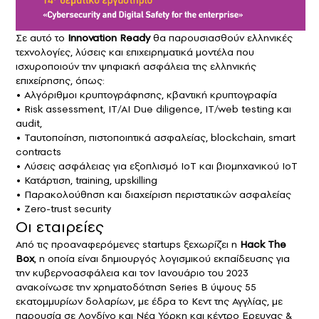
Σε αυτό το
Innovation Ready
θα παρουσιασθούν ελληνικές
τεχνολογίες, λύσεις και επιχειρηματικά μοντέλα που
ισχυροποιούν την ψηφιακή ασφάλεια της ελληνικής
επιχείρησης, όπως:
• Αλγόριθμοι κρυπτογράφησης, κβαντική κρυπτογραφία
• Risk assessment, IT/AI Due diligence, IT/web testing και
audit,
• Ταυτοποίηση, πιστοποιητικά ασφαλείας, blockchain, smart
contracts
• Λύσεις ασφάλειας για εξοπλισμό IoT και βιομηχανικού IoT
• Κατάρτιση, training, upskilling
• Παρακολούθηση και διαχείριση περιστατικών ασφαλείας
• Zero-trust security
Οι εταιρείες
Από τις προαναφερόμενες startups ξεχωρίζει η
Hack The
Box
, η οποία είναι δημιουργός λογισμικού εκπαίδευσης για
την κυβερνοασφάλεια και τον Ιανουάριο του 2023
ανακοίνωσε την χρηματοδότηση Series Β ύψους 55
εκατομμυρίων δολαρίων, με έδρα το Κεντ της Αγγλίας, με
παρουσία σε Λονδίνο και Νέα Υόρκη και κέντρο Ερευνας &