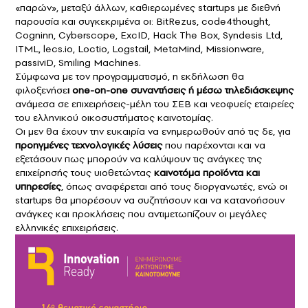
«παρών», μεταξύ άλλων, καθιερωμένες startups με διεθνή
παρουσία και συγκεκριμένα οι: BitRezus, code4thought,
Cogninn, Cyberscope, ExcID, Hack The Box, Syndesis Ltd,
ITML, lecs.io, Loctio, Logstail, MetaMind, Missionware,
passiviD, Smiling Machines.
Σύμφωνα με τον προγραμματισμό, η εκδήλωση θα
φιλοξενήσε
ι one-on-one συναντήσεις ή μέσω τηλεδιάσκεψης
ανάμεσα σε επιχειρήσεις-μέλη του ΣΕΒ και νεοφυείς εταιρείες
του ελληνικού οικοσυστήματος καινοτομίας.
Οι μεν θα έχουν την ευκαιρία να ενημερωθούν από τις δε, για
προηγμένες τεχνολογικές λύσεις
που παρέχονται και να
εξετάσουν πως μπορούν να καλύψουν τις ανάγκες της
επιχείρησής τους υιοθετώντας
καινοτόμα προϊόντα και
υπηρεσίες
, όπως αναφέρεται από τους διοργανωτές, ενώ οι
startups θα μπορέσουν να συζητήσουν και να κατανοήσουν
ανάγκες και προκλήσεις που αντιμετωπίζουν οι μεγάλες
ελληνικές επιχειρήσεις.