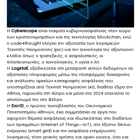
Η
Cyberscope
είναι εταιρεία κυβερνοασφάλειας στον χώρο
των κρυπτονομισμάτων και της τεχνολογίας blockchain, ενώ
η code4thought ελέγχει την αξιοπιστία των λογισμικών
Τεχνητής Νοημοσύνης (pic) και την τεχνολογία της αξιοποιούν
κλάδοι όπως ο τραπεζικός, ο ασφαλιστικός, οι
τηλεπικοινωνίες, ο τεχνολογικός, η υγεία κ.λπ.
Η
Logstail
, εξειδικεύεται στη μετατροπή απλών δεδομένων σε
αξιόπιστες πληροφορίες μέσω της πλατφόρμας διαχείρισης
και ανάλυσης αρχείων καταγραφής ασφάλειας που
υποστηρίζεται από Τεχνητή Νοημοσύνη (AI), διαθέτει έδρα την
Αθήνα, παρουσία στη Κύπρο και μέσα στο 2024 επεκτείνει το
αποτύπωμά της στο Βέλγιο.
Η
ExcID
, ο πρώτος τεχνοβλαστός του Οικονομικού
Πανεπιστημίου Αθηνών, έχει συμμετάσχει σε έργα που
αφορούν θέματα ασφάλειας και ιδιωτικότητας στο διαδίκτυο
των πραγμάτων (Internet of Things—IoT), στο έξυπνο δίκτυο
ενέργειας (smart grid) και την ασφάλεια ενημέρωσης
λογισμικού, τόσο γενικής χρήσης και open-source, όσο και