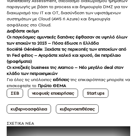
Vulnerability Assessment, σχεδιασμό διαχωρισμού τμημάτων
παραγωγής με βάση το process και δημιουργία DMZ για τον
διαχωρισμό του ΙΤ και ΟΤ, διασύνδεση των υφιστάμενων
συστημάτων με Cloud (AWS ή Azure) και δημιουργία
ασφάλειας στο Cloud.
Διαβάστε ακόμη
Οι παγκόσμιες αμυντικές δαπάνες έφθασαν σε υψηλό όλων
των εποχών το 2023 – Πόσα έδωσε η Ελλάδα
Société Générale: Ξεχάστε τις περικοπές των επιτοκίων από
τη Fed φέτος – Αγοράστε χαλκό και χρυσό, όχι πετρέλαιο
(γραφήματα)
Οι κινεζικές business της Aramco – Νέο μεγάλο deal στον
κλάδο των πετροχημικών
Για όλες τις υπόλοιπες
ειδήσεις
της επικαιρότητας μπορείτε να
επισκεφτείτε το
Πρώτο ΘΕΜΑ
ΣΕΒ
νεοφυείς επιχειρήσεις
Start ups
κυβερνοασφάλεια
κυβερνοεπιθέσεις
ΣXETIKA NEA