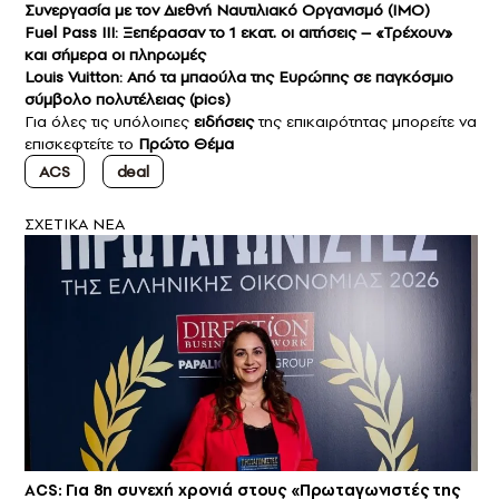
Συνεργασία με τον Διεθνή Ναυτιλιακό Οργανισμό (IMO)
Fuel Pass III: Ξεπέρασαν το 1 εκατ. οι αιτήσεις – «Τρέχουν»
και σήμερα οι πληρωμές
Louis Vuitton: Από τα μπαούλα της Ευρώπης σε παγκόσμιο
σύμβολο πολυτέλειας (pics)
Για όλες τις υπόλοιπες
ειδήσεις
της επικαιρότητας μπορείτε να
επισκεφτείτε το
Πρώτο Θέμα
ACS
deal
ΣXETIKA NEA
ACS: Για 8η συνεχή χρονιά στους «Πρωταγωνιστές της