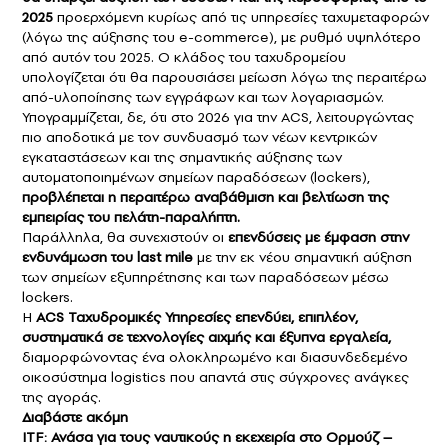
2025
προερχόμενη κυρίως από τις υπηρεσίες ταχυμεταφορών
(λόγω της αύξησης του e-commerce), με ρυθμό υψηλότερο
από αυτόν του 2025. Ο κλάδος του ταχυδρομείου
υπολογίζεται ότι θα παρουσιάσει μείωση λόγω της περαιτέρω
από-υλοποίησης των εγγράφων και των λογαριασμών.
Υπογραμμίζεται, δε, ότι στο 2026 για την ACS, λειτουργώντας
πιο αποδοτικά με τον συνδυασμό των νέων κεντρικών
εγκαταστάσεων και της σημαντικής αύξησης των
αυτοματοποιημένων σημείων παραδόσεων (lockers),
προβλέπεται η περαιτέρω αναβάθμιση και βελτίωση της
εμπειρίας του πελάτη-παραλήπτη.
Παράλληλα, θα συνεχιστούν οι
επενδύσεις με έμφαση στην
ενδυνάμωση του last mile
με την εκ νέου σημαντική αύξηση
των σημείων εξυπηρέτησης και των παραδόσεων μέσω
lockers.
Η
ACS Ταχυδρομικές Υπηρεσίες
επενδύει, επιπλέον,
συστηματικά σε τεχνολογίες αιχμής και έξυπνα εργαλεία,
διαμορφώνοντας ένα ολοκληρωμένο και διασυνδεδεμένο
οικοσύστημα logistics που απαντά στις σύγχρονες ανάγκες
της αγοράς.
Διαβάστε ακόμη
ITF: Ανάσα για τους ναυτικούς η εκεχειρία στο Ορμούζ –