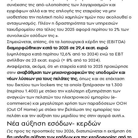
συνέχισης της από-υλοποίησης των λογαριασμών και
εγγράφων αλλά και της επιλογής της εταιρείας να μην
υιοθετήσει την πολιτική πολύ χαμηλών τιμών που ακολουθεί ο
ανταγωνισμός. Πλέον η δραστηριότητα των υπηρεσιών
ταχυδρομείου στο τέλος του 2025 αφορά περίπου το 2% των
συνολικών εσόδων της.».
Σημειώνεται, επίσης, ότι τα λειτουργικά κέρδη της (EBITDA)
διαμορφώθηκαν κατά το 2025 σε 29,4 εκατ. ευρώ
(υψηλότερα κατά περίπου 12,6% από το 2024) ενώ τα EBT
ανήλθαν σε 23 εκατ. ευρώ (+ 8% από το 2024).
Αναφέρεται, ακόμα, ότι «η εταιρεία κατά το 2025 προχώρησε
στην
αναβάθμιση των μηχανογραφικών της υποδομών και
νέων λύσεων για τους πελάτες της,
όπως και σε επέκταση
του δικτύου των lockers της τα οποία ξεπέρασαν τα 1.300
(περίπου 1.400) με στόχο την καλύτερη εξυπηρέτηση των
αναγκών των πελατών του ηλεκτρονικού εμπορίου (e-
commerce) και μεγαλύτερη χρήση των παραδόσεων ΟΟΗ
(Out Of Home) με στόχο την βελτίωση της εμπειρίας του
πελάτη και την αύξηση του μεριδίου της στην αγορά αυτή.».
Νέα αύξηση εσόδων- κερδών
Ως προς τις προοπτικές του 2026, διατυπώνεται η εκτίμηση ότι
θα υπάρξει αύξηση των εσόδων και της κερδοφορίας από το