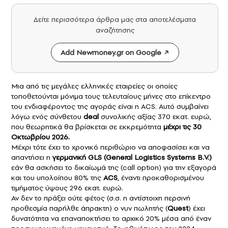
Δείτε περισσότερα άρθρα μας στα αποτελέσματα
αναζήτησης
Add Newmoney.gr on Google
Μια από τις μεγάλες ελληνικές εταιρείες οι οποίες
τοποθετούνται μόνιμα τους τελευταίους μήνες στο επίκεντρο
του ενδιαφέροντος της αγοράς είναι η ACS. Αυτό συμβαίνει
λόγω ενός σύνθετου
deal
συνολικής αξίας 370 εκατ. ευρώ,
που θεωρητικά θα βρίσκεται σε εκκρεμότητα
μέχρι τις 30
Οκτωβρίου 2026.
Μέχρι τότε έχει το χρονικό περιθώριο να αποφασίσει και να
απαντήσει η
γερμανική GLS (General Logistics Systems B.V.)
εάν θα ασκήσει το δικαίωμά της (call option) για την εξαγορά
και του υπολοίπου 80% της
ACS
, έναντι προκαθορισμένου
τιμήματος ύψους 296 εκατ. ευρώ.
Αν δεν το πράξει ούτε φέτος (σ.σ. η αντίστοιχη περσινή
προθεσμία παρήλθε άπρακτη) ο νυν πωλητής (
Quest
) έχει
δυνατότητα να επαναποκτήσει το αρχικό 20% μέσα από έναν