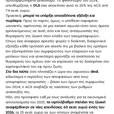
προσυμφωνημένο μηχανισμό. Το φθινόπωρο του 2024,
υπενθυμίζεται, η
GLS
είχε αποκτήσει αυτό το 20% της ACS αντί
74 εκατ. ευρώ.
Πρακτικά,
μπορεί να υπάρξει οποιαδήποτε εξέλιξη και
νωρίτερα
. Προς το παρόν, όμως, η υπόθεση παραμένει
«ανοικτή», αφήνοντας σε μια σχετική αγωνία τόσο τους άμεσα
εμπλεκόμενους σε αυτή, όσο και τους ανταγωνιστές της
θυγατρικής της Quest στον κλάδο των ταχυμεταφορών…
Όπως έχει αναφέρει αρκετές φορές η διοίκηση, διαχρονικά
εξετάζει κάθε πρόταση για assets της με βασικό της κριτήριο
την εξυπηρέτηση του συμφέροντος των εταιρειών και των
μετόχων τους και γενικότερα φροντίζει να αναπτύσσει τις
θυγατρικές του ομίλου σαν να επρόκειτο να τις διατηρήσει στο
χαρτοφυλάκιό του εφ όρου ζωής.
Στο δια ταύτα:
όσο πλησιάζει η ώρα του «χρυσού»
deal
,
ειδικότερα η περίοδος των αποφάσεων από τους
υποψηφίους αγοραστές – βάσει των όρων της συμφωνίας
του 2024, η ACS ανεβάζει τις ταχύτητες των ρυθμών
ανάπτυξής της.
Ήδη, στο πρόσφατο call με τους αναλυτές για τα οικονομικά
αποτελέσματα του 2025,
τα υψηλόβαθμα στελέχη της Quest
αναφέρθηκαν σε νέες επενδύσεις 60 εκατ. ευρώ εντός του
2026,
τα 25 εκατ. ευρώ εκ των οποίων αναμένεται να