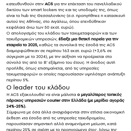
κατευθυνθούν στην
ACS
για την επέκταση του πανελλαδικού
δικτύου των smart lockers της και τις υποδομές της, όπως
είναι το hub της Θεσσαλονίκης (σ.σ. προηγήθηκε η κατασκευή
αυτού της Αθήνας, στο Αιγάλεω, όπου επενδύθηκαν
κεφάλαια άνω των 50 εκατ. ευρώ).
Ο απολογισμός του κλάδου των ταχυμεταφορών και των
ταχυδρομικών υπηρεσιών,
έδειξε μια θετική πορεία για την
εταιρεία το 2025,
καθώς τα συνολικά της έσοδά της ACS
διαμορφώθηκαν σε περίπου 163 εκατ. ευρώ (+3,6% σε
σύγκριση με το 2024), με την αύξηση να προέρχεται στο
σύνολό της από το Β’ εξάμηνο του έτους. Η άνοδος αυτή
προήλθε, όπως επισημαίνεται, από τις υπηρεσίες
ταχυμεταφορών οι οποίες παρουσίασαν υψηλότερη ανάπτυξη
περίπου 5%.
Ο leader του κλάδου
Η ACS εξακολουθεί να είναι μάλιστα
ο μεγαλύτερος τοπικός
πάροχος υπηρεσιών courier στην Ελλάδα (με μερίδιο αγοράς
24%-25%).
Σύμφωνα με όσα άλλα αναγράφονται στην ετήσια οικονομική
έκθεση «τα έσοδα από τις υπηρεσίες ταχυδρομείου,
παρουσίασαν σημαντική αλλά αναμενόμενη μείωση, κατά
περίπου 25% σε σχέση με το προηγούμενο έτος, λόγω της