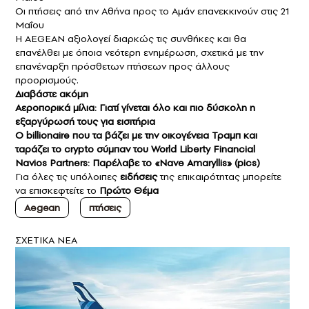
Οι πτήσεις από την Αθήνα προς το Αμάν επανεκκινούν στις 21
Μαΐου
Η AEGEAN αξιολογεί διαρκώς τις συνθήκες και θα
επανέλθει με όποια νεότερη ενημέρωση, σχετικά με την
επανέναρξη πρόσθετων πτήσεων προς άλλους
προορισμούς.
Διαβάστε ακόμη
Αεροπορικά μίλια: Γιατί γίνεται όλο και πιο δύσκολη η
εξαργύρωσή τους για εισιτήρια
O billionaire που τα βάζει με την οικογένεια Τραμπ και
ταράζει το crypto σύμπαν του World Liberty Financial
Navios Partners: Παρέλαβε το «Nave Amaryllis» (pics)
Για όλες τις υπόλοιπες
ειδήσεις
της επικαιρότητας μπορείτε
να επισκεφτείτε το
Πρώτο Θέμα
Aegean
πτήσεις
ΣXETIKA NEA