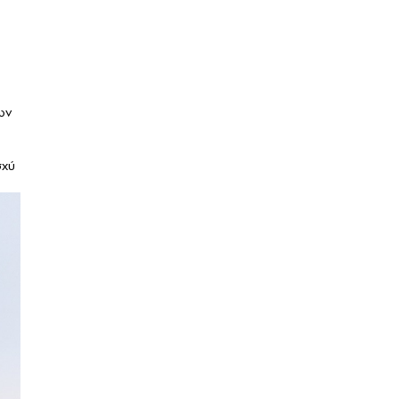
ων
σχύ