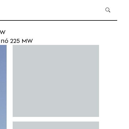
MW
 από 225 MW