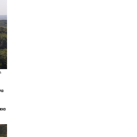
η
θα
εια