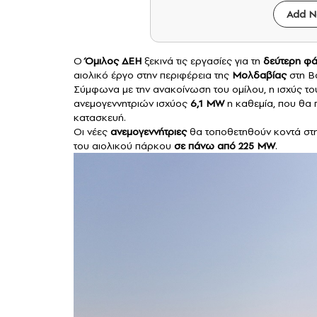
Add N
Ο
Όμιλος ΔΕΗ
ξεκινά τις εργασίες για τη
δεύτερη φ
αιολικό έργο στην περιφέρεια της
Μολδαβίας
στη Β
Σύμφωνα με την ανακοίνωση του ομίλου, η ισχύς τ
ανεμογεννητριών ισχύος
6,1 MW
η καθεμία, που θα
κατασκευή.
Οι νέες
ανεμογεννήτριες
θα τοποθετηθούν κοντά στ
του αιολικού πάρκου
σε πάνω από 225 MW
.