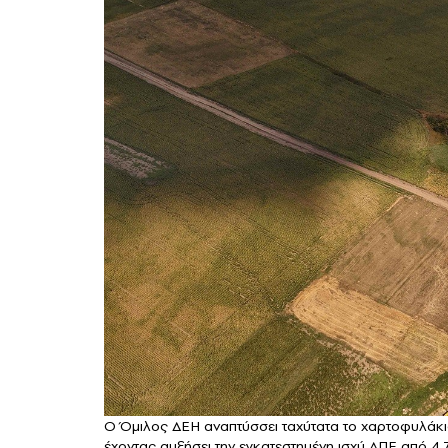
Ο Όμιλος ΔΕΗ αναπτύσσει ταχύτατα το χαρτοφυλάκιο 
έχοντας αυξήσει την εγκατεστημένη ισχύ ΑΠΕ από 4