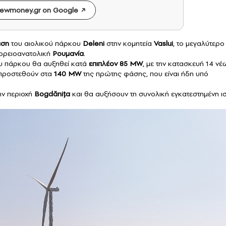
ewmoney.gr on Google
άση
του αιολικού πάρκου
Deleni
στην κομητεία
Vaslui
, το μεγαλύτερο
ορειοανατολική
Ρουμανία
.
ου πάρκου θα αυξηθεί κατά
επιπλέον 85 MW
, με την κατασκευή 14 νέ
 προστεθούν στα
140 MW
της πρώτης φάσης, που είναι ήδη υπό
ην περιοχή
Bogdănița
και θα αυξήσουν τη συνολική εγκατεστημένη ι