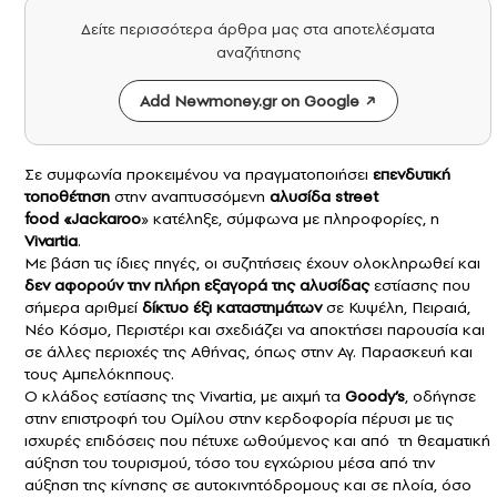
Δείτε περισσότερα άρθρα μας στα αποτελέσματα
αναζήτησης
Add Newmoney.gr on Google
Σε συμφωνία προκειμένου να πραγματοποιήσει
επενδυτική
τοποθέτηση
στην αναπτυσσόμενη
αλυσίδα street
food «Jackaroo
» κατέληξε, σύμφωνα με πληροφορίες, η
Vivartia
.
Με βάση τις ίδιες πηγές, οι συζητήσεις έχουν ολοκληρωθεί και
δεν αφορούν την πλήρη εξαγορά της αλυσίδας
εστίασης που
σήμερα αριθμεί
δίκτυο έξι καταστημάτων
σε Κυψέλη, Πειραιά,
Νέο Κόσμο, Περιστέρι και σχεδιάζει να αποκτήσει παρουσία και
σε άλλες περιοχές της Αθήνας, όπως στην Αγ. Παρασκευή και
τους Αμπελόκηπους.
Ο κλάδος εστίασης της
Vivartia
, με αιχμή τα
Goody’s
, οδήγησε
στην επιστροφή του Ομίλου στην κερδοφορία πέρυσι με τις
ισχυρές επιδόσεις που πέτυχε ωθούμενος και από τη θεαματική
αύξηση του τουρισμού, τόσο του εγχώριου μέσα από την
αύξηση της κίνησης σε αυτοκινητόδρομους και σε πλοία, όσο