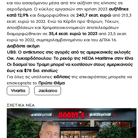
και του εισαγόμενου μέσα από την αύξηση της κίνησης σε
αεροδρόμια. Ο κύκλος εργασιών στη χρήση 2023
αυξήθηκε
κατά 12,9%
και διαμορφώθηκε σε
240,7 εκατ. ευρώ
από 213,3
εκατ. ευρώ το 2022. Ενώ τα Κέρδη προ Φόρων, Τόκων,
Αποσβέσεων και Χρηματοοικονομικών Αποτελεσμάτων
διαμορφώθηκαν σε
35,4 εκατ. ευρώ το 2023
από 23,5 εκατ.
ευρώ το 2022, συμπεριλαμβανομένου και του ΔΠΧΑ 16.
Διαβάστε ακόμη
UBS: Ο αντίκτυπος στις αγορές από τις αμερικανικές εκλογές
Οικ. Λυκιαρδόπουλου: To ρεκόρ της NEDA Maritime στην Κίνα
Οι δασμοί του Τραμπ μπορεί να κοστίσουν στους Αμερικανούς
έως και $78 δισ. ετησίως
Για όλες τις υπόλοιπες
ειδήσεις
της επικαιρότητας μπορείτε να
επισκεφτείτε το
Πρώτο Θέμα
Vivartia
Jackaroo
ΣXETIKA NEA