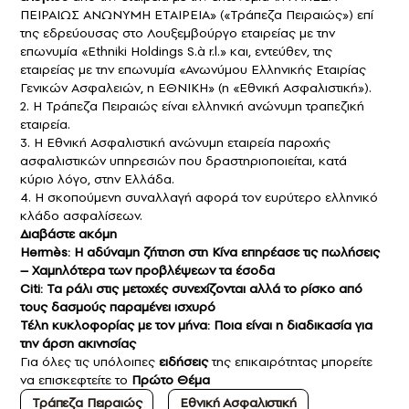
ΠΕΙΡΑΙΩΣ ΑΝΩΝΥΜΗ ΕΤΑΙΡΕΙΑ» («Τράπεζα Πειραιώς») επί
της εδρεύουσας στο Λουξεμβούργο εταιρείας με την
επωνυμία «Ethniki Holdings S.à r.l.» και, εντεύθεν, της
εταιρείας με την επωνυμία «Ανωνύμου Ελληνικής Εταιρίας
Γενικών Ασφαλειών, η ΕΘΝΙΚΗ» (η «Εθνική Ασφαλιστική»).
2. Η Τράπεζα Πειραιώς είναι ελληνική ανώνυμη τραπεζική
εταιρεία.
3. Η Εθνική Ασφαλιστική ανώνυμη εταιρεία παροχής
ασφαλιστικών υπηρεσιών που δραστηριοποιείται, κατά
κύριο λόγο, στην Ελλάδα.
4. Η σκοπούμενη συναλλαγή αφορά τον ευρύτερο ελληνικό
κλάδο ασφαλίσεων.
Διαβάστε ακόμη
Hermès: Η αδύναμη ζήτηση στη Κίνα επηρέασε τις πωλήσεις
– Χαμηλότερα των προβλέψεων τα έσοδα
Citi: Τα ράλι στις μετοχές συνεχίζονται αλλά το ρίσκο από
τους δασμούς παραμένει ισχυρό
Τέλη κυκλοφορίας με τον μήνα: Ποια είναι η διαδικασία για
την άρση ακινησίας
Για όλες τις υπόλοιπες
ειδήσεις
της επικαιρότητας μπορείτε
να επισκεφτείτε το
Πρώτο Θέμα
Τράπεζα Πειραιώς
Εθνική Ασφαλιστική