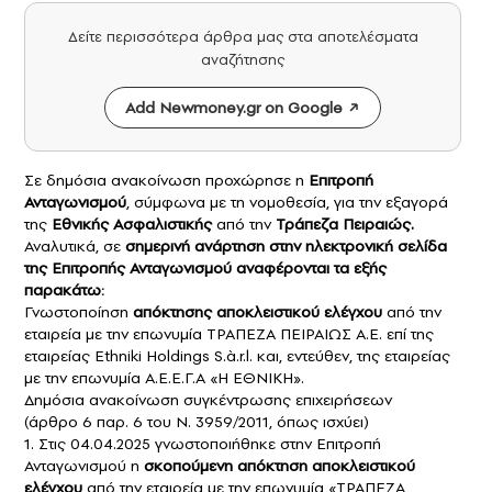
Δείτε περισσότερα άρθρα μας στα αποτελέσματα
αναζήτησης
Add Newmoney.gr on Google
Σε δημόσια ανακοίνωση προχώρησε η
Επιτροπή
Ανταγωνισμού
, σύμφωνα με τη νομοθεσία, για την εξαγορά
της
Εθνικής Ασφαλιστικής
από την
Τράπεζα Πειραιώς.
Αναλυτικά, σε
σημερινή ανάρτηση στην ηλεκτρονική σελίδα
της Επιτροπής Ανταγωνισμού αναφέρονται τα εξής
παρακάτω:
Γνωστοποίηση
απόκτησης αποκλειστικού ελέγχου
από την
εταιρεία με την επωνυμία ΤΡΑΠΕΖΑ ΠΕΙΡΑΙΩΣ Α.Ε. επί της
εταιρείας Ethniki Holdings S.à.r.l. και, εντεύθεν, της εταιρείας
με την επωνυμία Α.Ε.Ε.Γ.Α «Η ΕΘΝΙΚΗ».
Δημόσια ανακοίνωση συγκέντρωσης επιχειρήσεων
(άρθρο 6 παρ. 6 του Ν. 3959/2011, όπως ισχύει)
1. Στις 04.04.2025 γνωστοποιήθηκε στην Επιτροπή
Ανταγωνισμού η
σκοπούμενη απόκτηση αποκλειστικού
ελέγχου
από την εταιρεία με την επωνυμία «ΤΡΑΠΕΖΑ