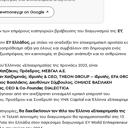
ewmoney.gr on Google
ν των επιμέρους κατηγοριών βράβευσης του διαγωνισμού της
ΕΥ
,
την
EY Ελλάδος
,
με στόχο να αναδείξει την επιχειρηματική αριστεία κα
ακροπρόθεσμη αξία για όλους και συμβάλουν στη δημιουργία ενός
ωστρέφεια, την καινοτομία, τη βιώσιμη ανάπτυξη και το ανθρώπινο
ύ Έλληνας «Επιχειρηματίας της Χρονιάς» 2023, είναι:
Χατζάκου, Πρόεδρος,
ΜΕΒΓΑΛ Α.Ε.
αν Χατζημηνάς, Ιδρυτής & CEO, THEON GROUP – Ιδρυτής, EFA GR
χιος Βασιλάκης, Διευθύνων Σύμβουλος, ΟΜΙΛΟΣ ΒΑΣΙΛΑΚΗ
ς, CEO & Co-Founder,
DIALECTICA
έγησαν από την ανεξάρτητη εννεαμελή κριτική επιτροπή του
υ, Προέδρου και Συνιδρυτή της VNK Capital και Έλληνα «Επιχειρημ
ατηγορίες
, θα διεκδικήσουν τον τίτλο του Έλληνα «Επιχειρηματία της
ύ
. Η Τελετή Απονομής του διαγωνισμού θα πραγματοποιηθεί στις 13
πήσει την Ελλάδα στον παγκόσμιο διαγωνισμό EY World Entrepreneur
, τον Ιούνιο του 2024.