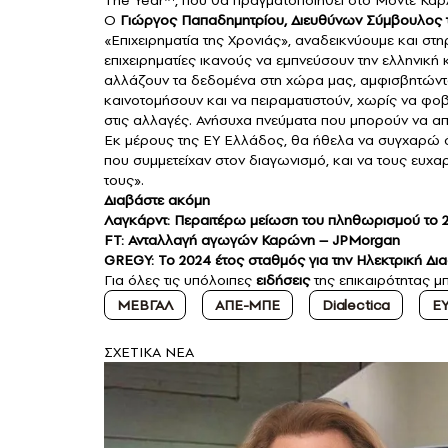
Ο
Γιώργος Παπαδημητρίου, Διευθύνων Σύμβουλος 
«Επιχειρηματία της Χρονιάς», αναδεικνύουμε και στη
επιχειρηματίες ικανούς να εμπνεύσουν την ελληνική
αλλάζουν τα δεδομένα στη χώρα μας, αμφισβητώντα
καινοτομήσουν και να πειραματιστούν, χωρίς να φοβ
στις αλλαγές. Ανήσυχα πνεύματα που μπορούν να απ
Εκ μέρους της
EY Ελλάδος
, θα ήθελα να συγχαρώ ό
που συμμετείχαν στον διαγωνισμό, και να τους ευχ
τους».
Διαβάστε ακόμη
Λαγκάρντ: Περαιτέρω μείωση του πληθωρισμού το
FT: Ανταλλαγή αγωγών Καρώνη – JPMorgan
GREGY: Το 2024 έτος σταθμός για την Ηλεκτρική Δ
Για όλες τις υπόλοιπες
ειδήσεις
της επικαιρότητας μπ
ΜΕΒΓΑΛ
ΑΠΕ-ΜΠΕ
Dialectica
Ε
ΣXETIKA NEA