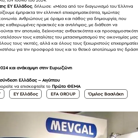
της ΕΥ Ελλάδος
, δήλωσε: «Μέσα από τον διαγωνισμό του Έλληνα
ρίζουμε έμπρακτα την ελληνική επιχειρηματικότητα, τιμώντας
 κοινωνία. Ανθρώπους με όραμα και πάθος για δημιουργία, που
ς καθιερωμένες πρακτικές και αντιλήψεις, με διάθεση να
ούνται την αποτυχία, δείχνοντας ανθεκτικότητα και προσαρμοστικότ
οτελέσουν τους καταλύτες του μετασχηματισμού της οικονομίας μας
λους τους νικητές, αλλά και όλους τους ξεχωριστούς επιχειρηματίε
αριστήσω για την προσφορά τους και το θετικό αποτύπωμα της δράσ
 2024 και ανάκαμψη στην Ευρωζώνη
ιασύνδεση Ελλάδας – Αιγύπτου
ορείτε να επισκεφτείτε το
Πρώτο ΘΕΜΑ
Υ
EY Ελλάδος
EFA GROUP
Όμιλος Βασιλάκη