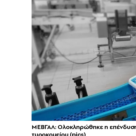
ΜΕΒΓΑΛ: Ολοκληρώθηκε η επένδυση 
τυροκομείου (pics)