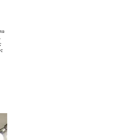
ητα
.
ς
ης