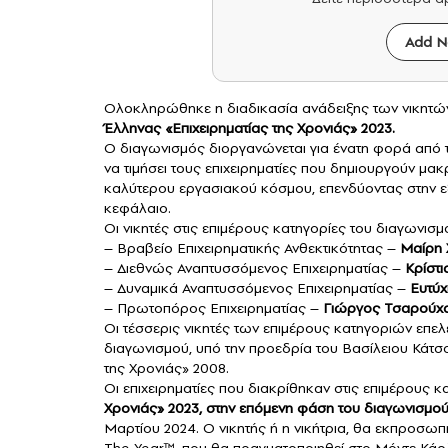
Add N
Ολοκληρώθηκε η διαδικασία ανάδειξης των νικητώ
Έλληνας «Επιχειρηματίας της Χρονιάς» 2023.
Ο διαγωνισμός διοργανώνεται για ένατη φορά από 
να τιμήσει τους επιχειρηματίες που δημιουργούν μ
καλύτερου εργασιακού κόσμου, επενδύοντας στην εξ
κεφάλαιο.
Oι νικητές στις επιμέρους κατηγορίες του διαγωνισμο
– Βραβείο Επιχειρηματικής Ανθεκτικότητας –
Μαίρη 
– Διεθνώς Αναπτυσσόμενος Επιχειρηματίας –
Κρίστι
– Δυναμικά Αναπτυσσόμενος Επιχειρηματίας –
Ευτύ
– Πρωτοπόρος Επιχειρηματίας –
Γιώργος Τσαρούχα
Οι τέσσερις νικητές των επιμέρους κατηγοριών επελ
διαγωνισμού, υπό την προεδρία του Βασίλειου Κάτσο
της Χρονιάς» 2008.
Οι επιχειρηματίες που διακρίθηκαν στις επιμέρους κ
Χρονιάς» 2023, στην επόμενη φάση του διαγωνισμο
Μαρτίου 2024. O νικητής ή η νικήτρια, θα εκπροσω
The Year™, που θα πραγματοποιηθεί στο Μόντε Κάρλο