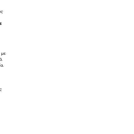
ις
ε
 με
ά.
α.
ς