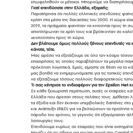
επωφεληθούν οι μέτοχοι. Μπορούμε να διατηρήσουμε
Γιατί επενδύσατε στην Ελλάδα, εξαρχής;
Παρατήρησα ότι πολλές ελληνικές επενδύσεις φαίνον
κρίση στα μέσα της δεκαετίας του 2000. Η χώρα είχ
2019, τα πράγματα φαινόταν να κινούνται προς τη σ
αποπλήρωναν τα χρέη τους και βρίσκονταν σε καλύτε
«κοιτούσαν» προς τη χώρα.
Δεν βλέπουμε όμως πολλούς ξένους επενδυτές να κατ
κάνατε, τότε.
Μας αρέσει να εξετάζουμε σε όλο τον κόσμο τόσου
επιχειρήσεις τις οποίες παραβλέπουν τα μεγάλα παγ
πρόκληση λογιστικά. Εμείς, είμαστε σε θέση να το 
μας βοηθά να ενημερωνόμαστε για τις τοπικές επεν
να εξετάζουμε τόσους πολλούς διαφορετικούς τύπους
Τι σας κέντρισε το ενδιαφέρον για την Epsilon Net κ
Σε κάθε ξεχωριστή περίπτωση, αυτές οι εταιρείες κα
Ελλάδα που άρεσαν στους πελάτες τους. Διέθεταν λύ
τα έξοδα και δεν έκαναν υπερβολικές δαπάνες στο
και Ανάπτυξη (R&D) για να βελτιώσουν τα προϊόντα τ
πάροδο του χρόνου, το γεγονός ότι εξαγόρασαν άλλ
λειτουργίες τους.
Επενδύουμε κυρίως σε εταιρείες που είναι εισηγμένε
Νομίζω ότι τις είδαμε για πρώτη φορά στο Capital