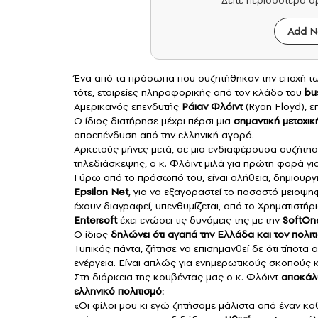
Δείτε περισσότερα 
Add N
Ένα από τα πρόσωπα που συζητήθηκαν την εποχή των
τότε, εταιρείες πληροφορικής από τον κλάδο του
bu
Αμερικανός επενδυτής
Ράιαν Φλόιντ
(Ryan Floyd), 
Ο ίδιος διατήρησε μέχρι πέρσι μια
σημαντική μετοχικ
αποεπένδυση από την ελληνική αγορά.
Αρκετούς μήνες μετά, σε μια ενδιαφέρουσα συζήτησ
τηλεδιάσκεψης, ο κ. Φλόιντ μιλά για πρώτη φορά για
Γύρω από το πρόσωπό του, είναι αλήθεια, δημιουργ
Epsilon Net
, για να εξαγοραστεί το ποσοστό μειοψηφ
έχουν διαγραφεί, υπενθυμίζεται, από το Χρηματιστήρ
Entersoft
έχει ενώσει τις δυνάμεις της με την
SoftOn
Ο ίδιος
δηλώνει ότι αγαπά την Ελλάδα και τον πολιτ
Τυπικός πάντα, ζήτησε να επισημανθεί δε ότι τίποτ
ενέργεια. Είναι απλώς για ενημερωτικούς σκοπούς κ
Στη διάρκεια της κουβέντας μας ο κ. Φλόιντ
αποκάλυ
ελληνικό πολιτισμό:
«Οι φίλοι μου κι εγώ ζητήσαμε μάλιστα από έναν κα