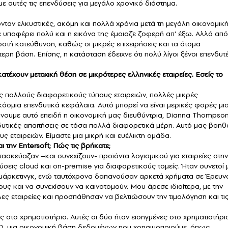
 αυτές τις επενδύσεις για μεγάλο χρονικό διάστημα.
ταν ελκυστικές, ακόμη και πολλά χρόνια μετά τη μεγάλη οικονομικ
ε υποφέρει πολύ και η εικόνα της έμοιαζε ζοφερή απ’ έξω. Αλλά από
ωστή κατεύθυνση, καθώς οι μικρές επιχειρήσεις και τα άτομα
ρη βάση. Επίσης, η κατάσταση έδειχνε ότι πολύ λίγοι ξένοι επενδυτ
έχουν μετοχική θέση σε μικρότερες ελληνικές εταιρείες. Εσείς το
ς πολλούς διαφορετικούς τύπους εταιρειών, πολλές μικρές
κόσμια επενδυτικά κεφάλαια. Αυτό μπορεί να είναι μερικές φορές μι
κάνουμε αυτό επειδή η οικονομική μας διευθύντρια, Dianna Thompson
δυτικές απαιτήσεις σε τόσα πολλά διαφορετικά μέρη. Αυτό μας βοηθ
 εταιρειών. Είμαστε μια μικρή και ευέλικτη ομάδα.
αι την
Entersoft
; Πώς τις βρήκατε;
τασκεύαζαν –και συνεχίζουν- προϊόντα λογισμικού για εταιρείες στην
σεις cloud και on-premise για διαφορετικούς τομείς. Ήταν συνετοί 
 μάρκετινγκ, ενώ ταυτόχρονα δαπανούσαν αρκετά χρήματα σε Έρευν
ους και να συνεχίσουν να καινοτομούν. Μου άρεσε ιδιαίτερα, με την
ες εταιρείες και προσπάθησαν να βελτιώσουν την τιμολόγηση και τι
ς στο χρηματιστήριο. Αυτές οι δύο ήταν εισηγμένες στο χρηματιστήρι
 IQ, μια οικονομική βάση δεδομένων που χρησιμοποιούμε, όπως