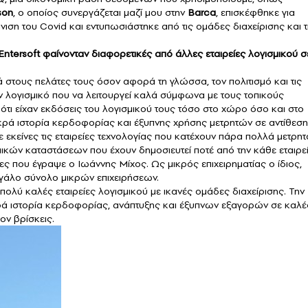
son
, ο οποίος συνεργάζεται μαζί μου στην
Barca
, επισκέφθηκε για
νιση του Covid και εντυπωσιάστηκε από τις ομάδες διαχείρισης και τ
Entersoft φαίνονταν διαφορετικές από άλλες εταιρείες λογισμικού σ
ά στους πελάτες τους όσον αφορά τη γλώσσα, τον πολιτισμό και τις
ν λογισμικό που να λειτουργεί καλά σύμφωνα με τους τοπικούς
 ότι είχαν εκδόσεις του λογισμικού τους τόσο στο χώρο όσο και στο
ακρά ιστορία κερδοφορίας και έξυπνης χρήσης μετρητών σε αντίθεση
ε εκείνες τις εταιρείες τεχνολογίας που κατέχουν πάρα πολλά μετρητ
κών καταστάσεων που έχουν δημοσιευτεί ποτέ από την κάθε εταιρεί
ες που έγραψε ο Ιωάννης Μίχος. Ως μικρός επιχειρηματίας ο ίδιος,
μεγάλο σύνολο μικρών επιχειρήσεων.
 πολύ καλές εταιρείες λογισμικού με ικανές ομάδες διαχείρισης. Την
κρά ιστορία κερδοφορίας, ανάπτυξης και έξυπνων εξαγορών σε καλέ
ον βρίσκεις.