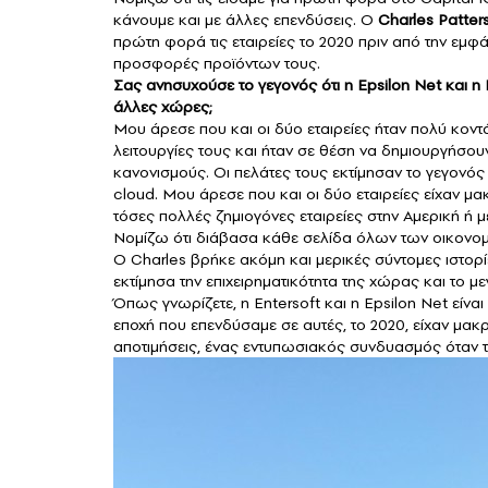
κάνουμε και με άλλες επενδύσεις. Ο
Charles Patter
πρώτη φορά τις εταιρείες το 2020 πριν από την εμφά
προσφορές προϊόντων τους.
Σας ανησυχούσε το γεγονός ότι η
Epsilon Net
και η 
άλλες χώρες;
Μου άρεσε που και οι δύο εταιρείες ήταν πολύ κοντ
λειτουργίες τους και ήταν σε θέση να δημιουργήσου
κανονισμούς. Οι πελάτες τους εκτίμησαν το γεγονός
cloud. Μου άρεσε που και οι δύο εταιρείες είχαν μ
τόσες πολλές ζημιογόνες εταιρείες στην Αμερική ή μ
Νομίζω ότι διάβασα κάθε σελίδα όλων των οικονομι
Ο Charles βρήκε ακόμη και μερικές σύντομες ιστορί
εκτίμησα την επιχειρηματικότητα της χώρας και το 
Όπως γνωρίζετε, η Entersoft και η Epsilon Net είναι
εποχή που επενδύσαμε σε αυτές, το 2020, είχαν μα
αποτιμήσεις, ένας εντυπωσιακός συνδυασμός όταν τ