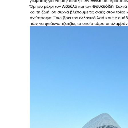
γεύματος για να μας διδάξει την
Ηθική
του Αριστοτέλ
Όμηρο μέχρι τον
Αισχύλο
και τον
Θουκυδίδη
. Συχνά
και τη ζωή: ότι συχνά βλέπουμε τις σκιές στον τοίχο
αντίστροφο. Έχω βρει τον ελληνικό λαό και τις ομάδ
πώς να φτιάχνω τζατζίκι, το οποίο τώρα απολαμβάν