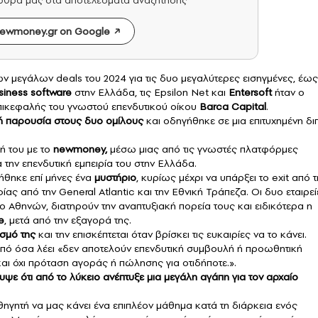
άρθρα μας στα αποτελέσματα αναζήτησης
ewmoney.gr on Google
 μεγάλων deals του 2024 για τις δυο μεγαλύτερες εισηγμένες, έως
siness software
στην Ελλάδα, τις Epsilon Net και
Entersoft
ήταν ο
επικεφαλής του γνωστού επενδυτικού οίκου
Barca Capital
.
ή παρουσία στους δυο ομίλους
και οδηγήθηκε σε μια επιτυχημένη δι
ή του με το
newmoney,
μέσω μιας από τις γνωστές πλατφόρμες
 την επενδυτική εμπειρία του στην Ελλάδα.
ήθηκε επί μήνες ένα
μυστήριο
, κυρίως μέχρι να υπάρξει το exit από τ
ίας από την General Atlantic και την Εθνική Τράπεζα. Οι δυο εταιρεί
ιο Αθηνών, διατηρούν την αναπτυξιακή πορεία τους και ειδικότερα η
e
, μετά από την εξαγορά της.
ισμό της
και την επισκέπτεται όταν βρίσκει τις ευκαιρίες να το κάνει.
α από όσα λέει «δεν αποτελούν επενδυτική συμβουλή ή προωθητική
αι όχι πρόταση αγοράς ή πώλησης για οτιδήποτε.».
ψε ότι από το λύκειο ανέπτυξε μια μεγάλη αγάπη για τον αρχαίο
θηγητή να μας κάνει ένα επιπλέον μάθημα κατά τη διάρκεια ενός