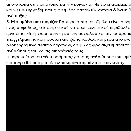
αποτύπωμα στην οικονομία και την κοινωνία. Με 8,5 εκατομμύρι
και 20.000 εργαζόμενους, ο Όμιλος αποτελεί κινητήρια δύναμη 
ανάπτυξης.
3. Μια ομάδα που στηρίζει:
Προτεραιότητα του Ομίλου είναι η δη
ενός ασφαλούς, υποστηρικτικού και συμπεριληπτικού περιβάλλο
εργασίας. Με έμφαση στην υγεία, την ασφάλεια και την ισορροπί
επαγγελματικής και προσωπικής ζωής, καθώς και μέσα από ένα
ολοκληρωμένο πλαίσιο παροχών, ο Όμιλος φροντίζει έμπρακτα 
ανθρώπους του και τις οικογένειές τους.
Η παρουσίαση του νέου οράματος για τους ανθρώπους του Ομί
υποστηριχθεί από μια ολοκληρωμένη καμπάνια επικοινωνίας.