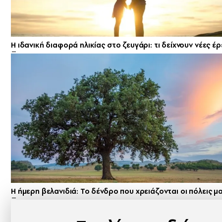
Η ιδανική διαφορά ηλικίας στο ζευγάρι: τι δείχνουν νέες έ
Η ήμερη βελανιδιά: Το δένδρο που χρειάζονται οι πόλεις μ