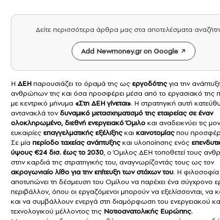
Δείτε περισσότερα άρθρα μας στα αποτελέσματα αναζήτ
Add Newmoney.gr on Google
Η
ΔΕΗ
παρουσιάζει το όραμά της ως
εργοδότης
για την ανάπτυξ
ανθρώπων της και όσα προσφέρει μέσα από το εργασιακό της π
με κεντρικό μήνυμα
«Στη ΔΕΗ γίνεται»
. Η στρατηγική αυτή κατεύθ
αντανακλά τον
δυναμικό μετασχηματισμό της εταιρείας σε έναν
ολοκληρωμένο, διεθνή ενεργειακό Όμιλο
και αναδεικνύει τις μο
ευκαιρίες
επαγγελματικής εξέλιξης
και
καινοτομίας
που προσφέρε
Σε μία
περίοδο ταχείας ανάπτυξης
και υλοποίησης ενός
επενδυτι
ύψους €24 δισ. έως το 2030
, ο Όμιλος ΔΕΗ τοποθετεί τους αν
στην καρδιά της στρατηγικής του, αναγνωρίζοντάς τους ως τον
ακρογωνιαίο λίθο για την επίτευξη των στόχων του
. Η φιλοσοφία
αποτυπώνει τη δέσμευση του Ομίλου να παρέχει ένα σύγχρονο 
περιβάλλον, όπου οι εργαζόμενοι μπορούν να εξελίσσονται, να 
και να συμβάλλουν ενεργά στη διαμόρφωση του ενεργειακού κα
τεχνολογικού μέλλοντος της
Νοτιοανατολικής Ευρώπης.