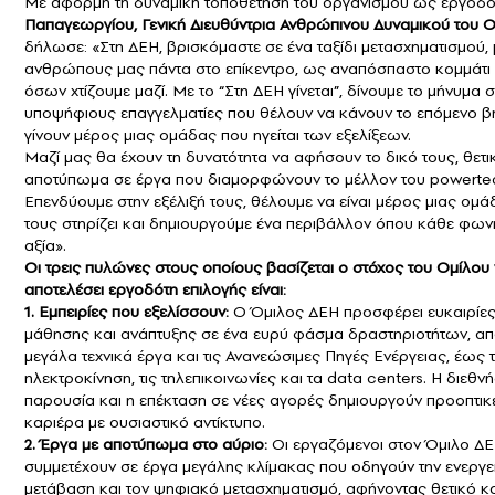
Με αφορμή τη δυναμική τοποθέτηση του οργανισμού ως εργοδό
Παπαγεωργίου, Γενική Διευθύντρια Ανθρώπινου Δυναμικού του 
δήλωσε: «Στη ΔΕΗ, βρισκόμαστε σε ένα ταξίδι μετασχηματισμού, 
ανθρώπους μας πάντα στο επίκεντρο, ως αναπόσπαστο κομμάτι
όσων χτίζουμε μαζί. Με το “Στη ΔΕΗ γίνεται”, δίνουμε το μήνυμα 
υποψήφιους επαγγελματίες που θέλουν να κάνουν το επόμενο β
γίνουν μέρος μιας ομάδας που ηγείται των εξελίξεων.
Μαζί μας θα έχουν τη δυνατότητα να αφήσουν το δικό τους, θετι
αποτύπωμα σε έργα που διαμορφώνουν το μέλλον του powerte
Επενδύουμε στην εξέλιξή τους, θέλουμε να είναι μέρος μιας ομ
τους στηρίζει και δημιουργούμε ένα περιβάλλον όπου κάθε φωνή
αξία».
Οι τρεις πυλώνες στους οποίους βασίζεται ο στόχος του Ομίλου
αποτελέσει εργοδότη επιλογής είναι:
1. Εμπειρίες που εξελίσσουν:
Ο Όμιλος ΔΕΗ προσφέρει ευκαιρίε
μάθησης και ανάπτυξης σε ένα ευρύ φάσμα δραστηριοτήτων, απ
μεγάλα τεχνικά έργα και τις Ανανεώσιμες Πηγές Ενέργειας, έως 
ηλεκτροκίνηση, τις τηλεπικοινωνίες και τα data centers. Η διεθν
παρουσία και η επέκταση σε νέες αγορές δημιουργούν προοπτικέ
καριέρα με ουσιαστικό αντίκτυπο.
2. Έργα με αποτύπωμα στο αύριο:
Οι εργαζόμενοι στον Όμιλο Δ
συμμετέχουν σε έργα μεγάλης κλίμακας που οδηγούν την ενεργε
μετάβαση και τον ψηφιακό μετασχηματισμό, αφήνοντας θετικό κ