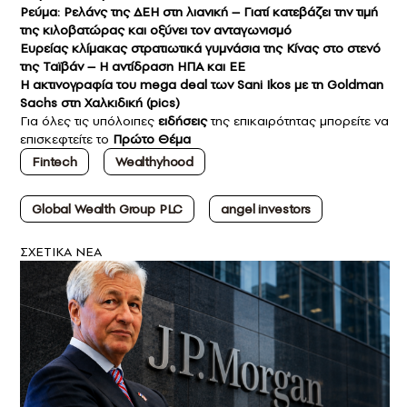
Ρεύμα: Ρελάνς της ΔΕΗ στη λιανική – Γιατί κατεβάζει την τιμή
της κιλοβατώρας και οξύνει τον ανταγωνισμό
Ευρείας κλίμακας στρατιωτικά γυμνάσια της Κίνας στο στενό
της Ταϊβάν – Η αντίδραση ΗΠΑ και ΕΕ
Η ακτινογραφία του mega deal των Sani Ikos με τη Goldman
Sachs στη Χαλκιδική (pics)
Για όλες τις υπόλοιπες
ειδήσεις
της επικαιρότητας μπορείτε να
επισκεφτείτε το
Πρώτο Θέμα
Fintech
Wealthyhood
Global Wealth Group PLC
angel investors
ΣXETIKA NEA