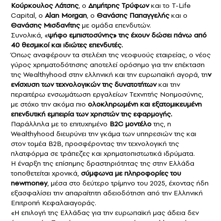
Κούρκουλος Λάτσης
, ο
Δημήτρης Τρύφων
και το T-Life
Capital, ο
Alan Morgan
, ο
Θανάσης Παπαγγελής
και ο
Θανάσης Μισδανίτης
με ομάδα επενδυτών.
Συνολικά, «
ψήφο εμπιστοσύνης» της έχουν δώσει πάνω από
40 θεσμικοί και ιδιώτες επενδυτές.
Όπως αναφέρουν τα στελέχη της νεοφυούς εταιρείας, ο νέος
γύρος χρηματοδότησης αποτελεί ορόσημο για την επέκταση
της Wealthyhood στην ελληνική και την ευρωπαϊκή αγορά, τη
ν
ενίσχυση των τεχνολογικών της δυνατοτήτων
και την
περαιτέρω ενσωμάτωση εργαλείων Τεχνητής Νοημοσύνης,
με στόχο την ακόμα πιο
ολοκληρωμένη και εξατομικευμένη
επενδυτική εμπειρία των χρηστών της εφαρμογής.
Παράλληλα με το επιτυχημένο
B2C
μοντέλο
της, η
Wealthyhood διευρύνει την γκάμα των υπηρεσιών της και
στον τομέα B2B, προσφέροντας την τεχνολογική της
πλατφόρμα σε τράπεζες και χρηματοπιστωτικά ιδρύματα.
Η έναρξη της επίσημης δραστηριότητας της στην Ελλάδα
τοποθετείται χρονικά,
σύμφωνα με πληροφορίες του
newmoney
, μέσα στο δεύτερο τρίμηνο του 2025, έχοντας ήδη
εξασφαλίσει την απαραίτητη αδειοδότηση από την Ελληνική
Επιτροπή Κεφαλαιαγοράς.
«Η επιλογή της Ελλάδας για την ευρωπαϊκή μας άδεια δεν