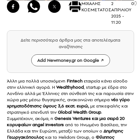
ΜΙΧΑΛΗΣ
2
0
ΚΟΣΜΕΤΑΤΟΣ
ΑΠΡΙΛΙΟΥ
2025 -
11:20
Δείτε περισσότερα άρθρα μας στα αποτελέσματα
αναζήτησης
Add Newmoney.gr on Google
Άλλη μια πολλά υποσχόμενη
Fintech
εταιρεία κάνει είσοδο
στην ελληνική αγορά. Η
Wealthyhood
, startup με έδρα στο
Λονδίνο αλλά με Έλληνες στη σύνθεσή της και παρουσία στην
χώρα μας μέσω θυγατρικής, ανακοινώνει σήμερα
νέο γύρο
χρηματοδότησης ύψους 3,6 εκατ. ευρώ,
με επικεφαλής και
στρατηγικό επενδυτή την
Global Wealth Group
.
Συμμετέχουν, ακόμα, η
Genesis Ventures και μια σειρά 20
κορυφαίων
angel investors
από το Ηνωμένο Βασίλειο, την
Ελλάδα και την Ευρώπη, μεταξύ των οποίων ο
Δημήτρης
Γεωργακόπουλος
και το Helidoni Group, ο
Φίλιππος