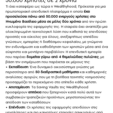
50.000 χρήστες σε 2 χρόνια
Τι έχει καταφέρει ως τώρα η Wealthyhood; Πρόκειται για μια
πρωτοποριακή επενδυτική πλατφόρμα η οποία
έχει
προσελκύσει πάνω από 50.000 ενεργούς χρήστες στο
Ηνωμένο Βασίλειο μέσα σε μόλις δύο χρόνια
από την πρώτη
κυκλοφορία της εφαρμογής της. Η εταιρεία έχει αναπτύξει μια
ολοκληρωμένη τεχνολογική λύση που καθιστά τις επενδύσεις
προσιτές και εύκολες για όλους, ανεξαρτήτως επιπέδου
γνώσεων, εμπειρίας ή διαθέσιμου κεφαλαίου, με γνώμονα
την ενδυνάμωση και καθοδήγηση των χρηστών μέσα από ένα
εύχρηστο και μοντέρνο περιβάλλον. Η επενδυτική εμπειρία
που παρέχει
δομείται γύρω από 4 θεμελιώδεις πυλώνες
, με
βάση την ενημέρωση που παρέχεται εκ μέρους της:
•
Εκπαίδευση
: Ένα δυναμικό οικοσύστημα γνώσης με
περισσότερα από
50 διαδραστικά μαθήματα
και καθημερινές
αναλύσεις αγορών, που με τη βοήθεια τεχνητής νοημοσύνης
προσαρμόζει το περιεχόμενο στο επίπεδο κάθε χρήστη.
•
Αποταμίευση
: Τα Saving Vaults της Wealthyhood
προσφέρουν
επιτόκια
που ξεπερνούν κατά πολύ αυτά των
συμβατικών τραπεζικών προϊόντων, μεγιστοποιώντας την
απόδοση των καταθέσεων.
•
Επένδυση
: Οι χρήστες της εφαρμογής επενδύουν στις
μεγαλύτερες και πιο καινοτόμες εταιρείες παγκοσμίως από