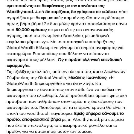
εμπιστοσύνης και διαφάνειας με την κοινότητα της
Wealthyhood.
Αυτή
δε χαρίζεται, δε γράφεται σε κώδικα
, ούτε
αγοράζεται με διαφημιστικές καμπάνιες. Θα την κερδίσουμε
όμως, βήμα βήμα! Σε δυο μόλις χρόνια προσελκύσαμε πάνω
από
50,000 χρήστες
σε μια από τις πιο ανταγωνιστικές
αγορές, αυτή του Ηνωμένου Βασιλείου, με μηδαμινά
κεφάλαια μάρκετινγκ. Με τη στρατηγική υποστήριξη της
Global Wealth θέλουμε να γίνουμε το σημείο αναφοράς για
εκατομμύρια Ευρωπαίους που θέλουν να χτίσουν το
οικονομικό τους μέλλον…
Ως η πρώτη ελληνική επενδυτική
εφαρμογή
».
Τις εξελίξεις σχολιάζει, από την πλευρά του, και ο Διευθύνων
Σύμβουλος της Global Wealth,
Μιχάλης Ιωαννίδης
: «Η
GlobalWealth δημιουργήθηκε για έναν λόγο. Να
δημιουργήσει τις δυνατότητες στον κάθε ένα να πετύχει την
οικονομική του ελευθερία. Αυτό προϋποθέτει άμεση, ψηφιακή
πρόσβαση των ανθρώπων στον τομέα της διαχείρισης των
οικονομιών του. Πιστεύουμε ότι τα επόμενα χρόνια θα είναι η
εποχή του wealthtech παγκόσμια.
Εμείς σήμερα κάνουμε το
πρώτο, αποφασιστικό βήμα
με τη Wealthyhood, μια εταιρεία
που έχει την τεχνολογία, το επιχειρηματικό μοντέλο και το
προϊόν, για να κατακτήσει αυτόν τον τομέα».