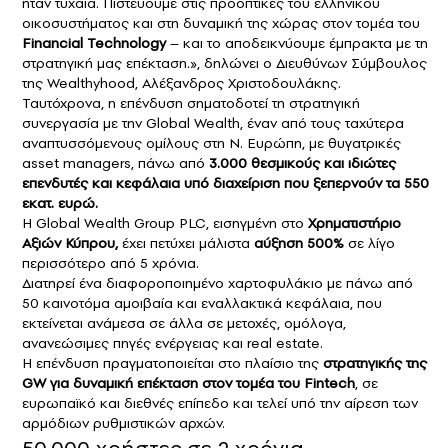
ήταν τυχαία. Πιστεύουμε στις προοπτικές του ελληνικού
οικοσυστήματος και στη δυναμική της χώρας στον τομέα του
Financial Technology
– και το αποδεικνύουμε έμπρακτα με τη
στρατηγική μας επέκταση.», δηλώνει ο Διευθύνων Σύμβουλος
της Wealthyhood, Αλέξανδρος Χριστοδουλάκης.
Ταυτόχρονα, η επένδυση σηματοδοτεί τη στρατηγική
συνεργασία με την Global Wealth, έναν από τους ταχύτερα
αναπτυσσόμενους ομίλους στη Ν. Ευρώπη, με θυγατρικές
asset managers, πάνω από
3.000 θεσμικούς και ιδιώτες
επενδυτές και κεφάλαια υπό διαχείριση που ξεπερνούν τα 550
εκατ. ευρώ.
Η Global Wealth Group PLC, εισηγμένη στο
Χρηματιστήριο
Αξιών Κύπρου,
έχει πετύχει μάλιστα
αύξηση 500%
σε λίγο
περισσότερο από 5 χρόνια.
Διατηρεί ένα διαφοροποιημένο χαρτοφυλάκιο με πάνω από
50 καινοτόμα αμοιβαία και εναλλακτικά κεφάλαια, που
εκτείνεται ανάμεσα σε άλλα σε μετοχές, ομόλογα,
ανανεώσιμες πηγές ενέργειας και real estate.
Η επένδυση πραγματοποιείται στο πλαίσιο της
στρατηγικής της
GW για δυναμική επέκταση στον τομέα του Fintech
, σε
ευρωπαϊκό και διεθνές επίπεδο και τελεί υπό την αίρεση των
αρμόδιων ρυθμιστικών αρχών.