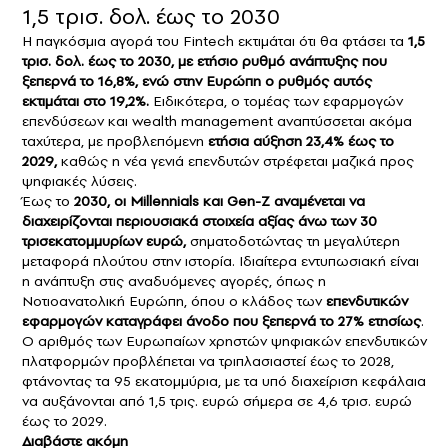
1,5 τρισ. δολ. έως το 2030
Η παγκόσμια αγορά του Fintech εκτιμάται ότι θα φτάσει τα
1,5
τρισ. δολ. έως το 2030, με ετήσιο ρυθμό ανάπτυξης που
ξεπερνά το 16,8%, ενώ στην Ευρώπη ο ρυθμός αυτός
εκτιμάται στο 19,2%.
Ειδικότερα, ο τομέας των εφαρμογών
επενδύσεων και wealth management αναπτύσσεται ακόμα
ταχύτερα, με προβλεπόμενη
ετήσια αύξηση 23,4% έως το
2029,
καθώς η νέα γενιά επενδυτών στρέφεται μαζικά προς
ψηφιακές λύσεις.
Έως το
2030, οι Millennials και Gen-Z αναμένεται να
διαχειρίζονται περιουσιακά στοιχεία αξίας άνω των 30
τρισεκατομμυρίων ευρώ,
σηματοδοτώντας τη μεγαλύτερη
μεταφορά πλούτου στην ιστορία. Ιδιαίτερα εντυπωσιακή είναι
η ανάπτυξη στις αναδυόμενες αγορές, όπως η
Νοτιοανατολική Ευρώπη, όπου ο κλάδος των
επενδυτικών
εφαρμογών καταγράφει άνοδο που ξεπερνά το 27% ετησίως
.
Ο αριθμός των Ευρωπαίων χρηστών ψηφιακών επενδυτικών
πλατφορμών προβλέπεται να τριπλασιαστεί έως το 2028,
φτάνοντας τα 95 εκατομμύρια, με τα υπό διαχείριση κεφάλαια
να αυξάνονται από 1,5 τρις. ευρώ σήμερα σε 4,6 τρισ. ευρώ
έως το 2029.
Διαβάστε ακόμη