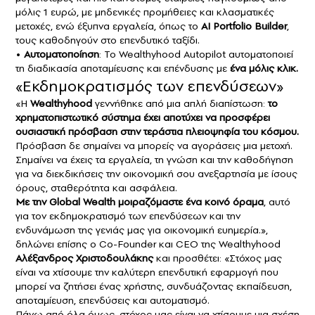
μόλις 1 ευρώ, με μηδενικές προμήθειες και κλασματικές
μετοχές, ενώ έξυπνα εργαλεία, όπως το
AI Portfolio Builder
,
τους καθοδηγούν στο επενδυτικό ταξίδι.
•
Αυτοματοποίηση
: Το Wealthyhood Autopilot αυτοματοποιεί
τη διαδικασία αποταμίευσης και επένδυσης με
ένα μόλις κλικ.
«Εκδημοκρατισμός των επενδύσεων»
«Η
Wealthyhood
γεννήθηκε από μια απλή διαπίστωση:
το
χρηματοπιστωτικό σύστημα έχει αποτύχει να προσφέρει
ουσιαστική πρόσβαση στην τεράστια πλειοψηφία του κόσμου.
Πρόσβαση δε σημαίνει να μπορείς να αγοράσεις μια μετοχή.
Σημαίνει να έχεις τα εργαλεία, τη γνώση και την καθοδήγηση
για να διεκδικήσεις την οικονομική σου ανεξαρτησία με ίσους
όρους, σταθερότητα και ασφάλεια.
Με την Global Wealth μοιραζόμαστε ένα κοινό όραμα
, αυτό
για τον εκδημοκρατισμό των επενδύσεων και την
ενδυνάμωση της γενιάς μας για οικονομική ευημερία.»,
δηλώνει επίσης ο Co-Founder και CEO της Wealthyhood
Αλέξανδρος Χριστοδουλάκης
και προσθέτει: «Στόχος μας
είναι να χτίσουμε την καλύτερη επενδυτική εφαρμογή που
μπορεί να ζητήσει ένας χρήστης, συνδυάζοντας εκπαίδευση,
αποταμίευση, επενδύσεις και αυτοματισμό.
Πάνω από όλα όμως, στόχος μας είναι να χτίσουμε μια σχέση