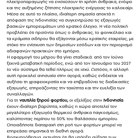
ηλεκτροπαραγωγής να ενισχύσουν τη χρήση άνθρακα, ενόψει
και της αυξημένης ζήτησης ηλεκτρικής ενέργειας το καλοκαίρι.
Μέσα σε αυτό το πλαίσιο, ιδιαίτερη σημασία αποκτά η
απόφαση της Ινδονησίας να συγκεντρώσει τις εξαγωγές
βασικών εμπορευμάτων υπό κρατικό έλεγχο. Η νέα πολιτική
προβλέπει ότι προϊόντα όπως ο άνθρακας, το φοινικέλαιο και
τα κράματα σιδήρου θα εξάγονται μέσω κρατικής εταιρείας, με
στόχο την ενίσχυση των δημοσίων εσόδων και τον περιορισμό
αδιαφανών πρακτικών στο εμπόριο.
Η εφαρμογή του μέτρου θα γίνει σταδιακά: από τον Ιούνιο
ξεκινά μεταβατική περίοδος, ενώ από τον Ιανουάριο του 2027
το νέο σύστημα θα τεθεί πλήρως σε ισχύ. Ωστόσο, η αλλαγή
αυτή προκαλεί ανησυχία στην αγορά, καθώς ενδέχεται να
αυξήσει τη γραφειοκρατία και να επιβραδύνει τις διαδικασίες
εξαγωγής, επηρεάζοντας την ταχύτητα και την ευελιξία των
συναλλαγών.
Για τη
ναυτιλία ξηρού φορτίου
,
οι εξελίξεις στην
Ινδονησία
έχουν ιδιαίτερη βαρύτητα, καθώς η χώρα αποτελεί τον
μεγαλύτερο εξαγωγέα θερμικού άνθρακα παγκοσμίως,
καλύπτοντας περίπου το 50% του θαλάσσιου εμπορίου.
Οποιαδήποτε διαταραχή στη ροή των φορτίων μπορεί να
επηρεάσει σημαντικά τη διεθνή αγορά.
Βραχυπρόθεσμα, εκτιμάται ότι θα υπάρξει αύξηση των