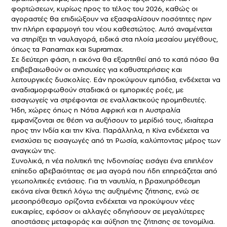
φορτώσεων, κυρίως προς το τέλος του 2026, καθώς οι
αγοραστές θα επιδιώξουν να εξασφαλίσουν ποσότητες πριν
την πλήρη εφαρμογή του νέου καθεστώτος. Αυτό αναμένεται
να στηρίξει τη ναυλαγορά, ειδικά στα πλοία μεσαίου μεγέθους,
όπως τα Panamax και Supramax.
Σε δεύτερη φάση, η εικόνα θα εξαρτηθεί από το κατά πόσο θα
επιβεβαιωθούν οι ανησυχίες για καθυστερήσεις και
λειτουργικές δυσκολίες. Εάν προκύψουν εμπόδια, ενδέχεται να
αναδιαμορφωθούν σταδιακά οι εμπορικές ροές, με
εισαγωγείς να στρέφονται σε εναλλακτικούς προμηθευτές.
Ήδη, χώρες όπως η Νότια Αφρική και η Αυστραλία
εμφανίζονται σε θέση να αυξήσουν το μερίδιό τους, ιδιαίτερα
προς την Ινδία και την Κίνα. Παράλληλα, η Κίνα ενδέχεται να
ενισχύσει τις εισαγωγές από τη Ρωσία, καλύπτοντας μέρος των
αναγκών της.
Συνολικά, η νέα πολιτική της Ινδονησίας εισάγει ένα επιπλέον
επίπεδο αβεβαιότητας σε μια αγορά που ήδη επηρεάζεται από
γεωπολιτικές εντάσεις. Για τη ναυτιλία, η βραχυπρόθεσμη
εικόνα είναι θετική λόγω της αυξημένης ζήτησης, ενώ σε
μεσοπρόθεσμο ορίζοντα ενδέχεται να προκύψουν νέες
ευκαιρίες, εφόσον οι αλλαγές οδηγήσουν σε μεγαλύτερες
αποστάσεις μεταφοράς και αύξηση της ζήτησης σε τονομίλια.