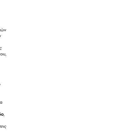
κών
ν
ς
του,
ό
να
δο
,
 της