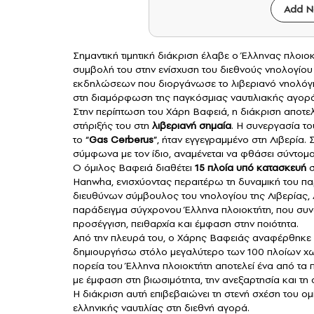
Add N
Σημαντική τιμητική διάκριση έλαβε ο Έλληνας πλοιο
συμβολή του στην ενίσχυση του διεθνούς νηολογίου
εκδηλώσεων που διοργάνωσε το λιβεριανό νηολόγι
στη διαμόρφωση της παγκόσμιας ναυτιλιακής αγορά
Στην περίπτωση του Χάρη Βαφειά, η διάκριση αποτε
στήριξής του στη
λιβεριανή σημαία
. Η συνεργασία το
το “
Gas Cerberus
”, ήταν εγγεγραμμένο στη Λιβερία.
σύμφωνα με τον ίδιο, αναμένεται να φθάσει σύντομα
Ο όμιλος Βαφειά διαθέτει
15 πλοία υπό κατασκευή
σ
Hanwha, ενισχύοντας περαιτέρω τη δυναμική του παρ
διευθύνων σύμβουλος του νηολογίου της Λιβερίας, 
παράδειγμα σύγχρονου Έλληνα πλοιοκτήτη, που συνδ
προσέγγιση, πειθαρχία και έμφαση στην ποιότητα.
Από την πλευρά του, ο Χάρης Βαφειάς αναφέρθηκε σ
δημιουργήσω στόλο μεγαλύτερο των 100 πλοίων χω
πορεία του Έλληνα πλοιοκτήτη αποτελεί ένα από τα
με έμφαση στη βιωσιμότητα, την ανεξαρτησία και τη
Η διάκριση αυτή επιβεβαιώνει τη στενή σχέση του ο
ελληνικής ναυτιλίας στη διεθνή αγορά.