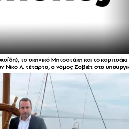
οχοΐδη), το σκηνικό Μητσοτάκη και το κοριτσάκι
ον Νίκο Α. τέταρτο, ο νόμος Σοβιέτ στο υπουργι