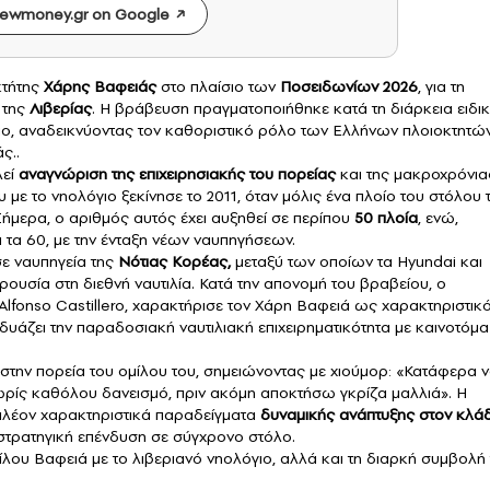
ewmoney.gr on Google
κτήτης
Χάρης Βαφειάς
στο πλαίσιο των
Ποσειδωνίων 2026
, για τη
 της
Λιβερίας
. Η βράβευση πραγματοποιήθηκε κατά τη διάρκεια ειδι
ο, αναδεικνύοντας τον καθοριστικό ρόλο των Ελλήνων πλοιοκτητώ
ς..
λεί
αναγνώριση της επιχειρησιακής του πορείας
και της μακροχρόνια
υ με το νηολόγιο ξεκίνησε το 2011, όταν μόλις ένα πλοίο του στόλου 
 Σήμερα, ο αριθμός αυτός έχει αυξηθεί σε περίπου
50 πλοία
, ενώ,
 τα 60, με την ένταξη νέων ναυπηγήσεων.
ε ναυπηγεία της
Νότιας Κορέας,
μεταξύ των οποίων τα Hyundai και
ουσία στη διεθνή ναυτιλία. Κατά την απονομή του βραβείου, ο
Alfonso Castillero, χαρακτήρισε τον Χάρη Βαφειά ως χαρακτηριστικ
υάζει την παραδοσιακή ναυτιλιακή επιχειρηματικότητα με καινοτόμα
την πορεία του ομίλου του, σημειώνοντας με χιούμορ: «Κατάφερα 
ρίς καθόλου δανεισμό, πριν ακόμη αποκτήσω γκρίζα μαλλιά». Η
 πλέον χαρακτηριστικά παραδείγματα
δυναμικής ανάπτυξης στον κλά
 στρατηγική επένδυση σε σύγχρονο στόλο.
μίλου Βαφειά με το λιβεριανό νηολόγιο, αλλά και τη διαρκή συμβολή