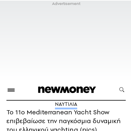
ΝΑΥΤΙΛΙΑ
Το 11ο Mediterranean Yacht Show
επιβεβαίωσε την παγκόσμια δυναμική
του ελληνικού yachting (pics)