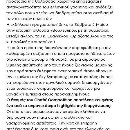
προστασία της θάλασσας, χωρίς να επηρεάζεται η
ανταγωνιστικότητα του ελληνικού yachting και ανέδειξε
τον ρόλο που καλείται να διαδραματίσει στον σχεδιασμό
των σχετικών πολιτικών.
Η εκδήλωση πραγματοποιήθηκε το Σάββατο 2 Μαΐου
στην ιστορική αίθουσα «Βουλευτικό», με τη συμμετοχή,
μεταξύ άλλων, του κ. Ευάγγελου Κυριαζοπούλου και της
κ. Βασιλικής Κουτσούκου.
Η πρώτη ημέρα της διοργάνωσης κορυφώθηκε με την
καθιερωμένη δεξίωση η οποία πραγματοποιήθηκε φέτος
στο ιστορικό φρούριο Μπούρτζι, σε μια ατμόσφαιρα
υψηλής αισθητικής υπό τους ήχους ζωντανής μουσικής.
Την παράσταση έκλεψε το εντυπωσιακό drone show με
την επιμέλεια της Sky Symphony, με εκατοντάδες drones
να «χορεύουν» στον αργολικό ουρανό, δημιουργώντας
εντυπωσιακούς σχηματισμούς και χαρίζοντας μια
μοναδική εμπειρία στους προσκεκλημένους.
Ο θεσμός του Chefs’ Competition αποτέλεσε και φέτος
ένα από τα σημαντικότερα highlights της διοργάνωσης.
Οι chefs των συμμετεχόντων σκαφών κλήθηκαν να
δημιουργήσουν πιάτα υψηλής αισθητικής και
γαστρονομικής αρτιότητας. Την κριτική επιτροπή
στελέχωσαν δύο κορυφαία ονόματα της ελληνικής και