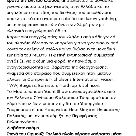
χρόνο την ελίτ του κλάδου
, αποτελώντας το μοναδικό
γεγονός αυτού του βεληνεκούς στην Ελλάδα και το
μεγαλύτερο στο είδος του διεθνώς που απευθύνεται
αποκλειστικά στο ανώτερο επίπεδο του luxury yachting,
με τη συμμετοχή σκαφών άνω των 24 μέτρων με
ελληνική επαγγελματική άδεια.
Κορυφαίοι επαγγελματίες του κλάδου από κάθε γωνιά
του πλανήτη έδωσαν το «παρών» για να γνωρίσουν από
κοντά τον ελληνικό στόλο και να βιώσουν τη μοναδική
εμπειρία του MEDYS. Η φετινή εντυπωσιακή συμμετοχή
ανέδειξε, για ακόμη μία φορά, την παγκόσμια
αναγνωρισιμότητα και βαρύτητα της διοργάνωσης.
Ανάμεσα στις εταιρείες που συμμετείχαν ήταν, μεταξύ
άλλων, οι Camper & Nicholsons International, Fraser,
TWW, Burgess, Edmiston, Northrop & Johnson.
Το Mediterranean Yacht Show συνδιοργανώθηκε από
τον Ελληνικό Σύνδεσμο Θαλάσσιου Τουρισμού και τον
Δήμο Ναυπλιέων, υπό την αιγίδα του Υπουργείου
Τουρισμού και του Υπουργείου Ναυτιλίας και Νησιωτικής
Πολιτικής, με την υποστήριξη της Περιφέρειας
Πελοποννήσου.
Διαβάστε ακόμη
Στενά του Ορμούζ: Γαλλικό πλοίο πέρασε «αόρατο» μέσα