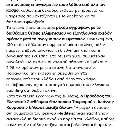
εκατοντάδες επαγγελματίες του κλάδου από όλο τον
κόσμο,
καθώς και δεκάδες εκθέτες με προϊόντα και
υπηρεσίες που σχετίζονται με το yachting και τη
θαλάσσια φιλοξενία.
Το φετινό show σημείωσε
ρεκόρ εγγραφών, με τις
διαθέσιμες θέσεις ελλιμενισμού να εξαντλούνται σχεδόν
αμέσως μετά το άνοιγμα των συμμετοχών.
Συγκεκριμένα,
130 σκάφη δήλωσαν συμμετοχή μέσα σε λίγες μόλις
ημέρες, επιβεβαιώνοντας τη διεθνή απήχηση και τη
δυναμική της έκθεσης. Στο MEDYS 2026 συμμετείχαν
συνολικά 106 σκάφη, συνολικού αθροιστικού μήκους
3,98 χιλιομέτρων, με μια εκτενή λίστα αναμονής.
Παράλληλα, την έκθεση επισκέφθηκαν 902
επαγγελματίες του κλάδου από όλον τον κόσμο,
επιβεβαιώνοντας τη στρατηγική σημασία του ελληνικού
yachting στη διεθνή σκηνή.
Κατά την τελετή εγκαινίων της έκθεσης,
ο Πρόεδρος του
Ελληνικού Συνδέσμου Θαλάσσιου Τουρισμού κ. Ι
ωάννης
Κουρούνης
δήλωσε μεταξύ άλλων
: “Η μεγάλη άνοδος
στη συμμετοχή του φετινού Mediterranean Yacht Show
αντανακλά τη διαρκή ανοδική πορεία του κλάδου, καθώς
ο ελληνικός στόλος αυξάνεται και βελτιώνεται διαρκώς.