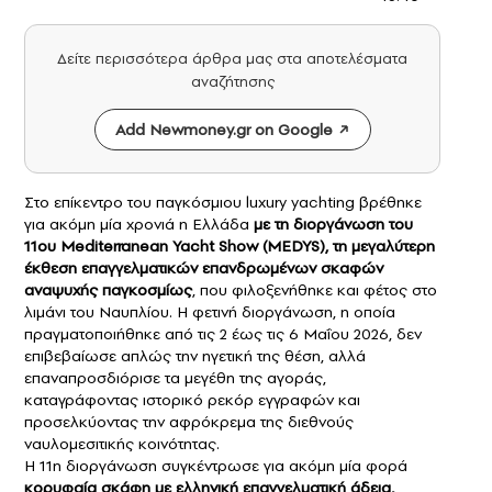
Δείτε περισσότερα άρθρα μας στα αποτελέσματα
αναζήτησης
Add Newmoney.gr on Google
Στο επίκεντρο του παγκόσμιου luxury yachting βρέθηκε
για ακόμη μία χρονιά η Ελλάδα
με τη διοργάνωση του
11ου Mediterranean Yacht Show
(MEDYS), τη μεγαλύτερη
έκθεση επαγγελματικών επανδρωμένων σκαφών
αναψυχής παγκοσμίως
, που φιλοξενήθηκε και φέτος στο
λιμάνι του Ναυπλίου. Η φετινή διοργάνωση, η οποία
πραγματοποιήθηκε από τις 2 έως τις 6 Μαΐου 2026, δεν
επιβεβαίωσε απλώς την ηγετική της θέση, αλλά
επαναπροσδιόρισε τα μεγέθη της αγοράς,
καταγράφοντας ιστορικό ρεκόρ εγγραφών και
προσελκύοντας την αφρόκρεμα της διεθνούς
ναυλομεσιτικής κοινότητας.
Η 11η διοργάνωση συγκέντρωσε για ακόμη μία φορά
κορυφαία σκάφη με ελληνική επαγγελματική άδεια,