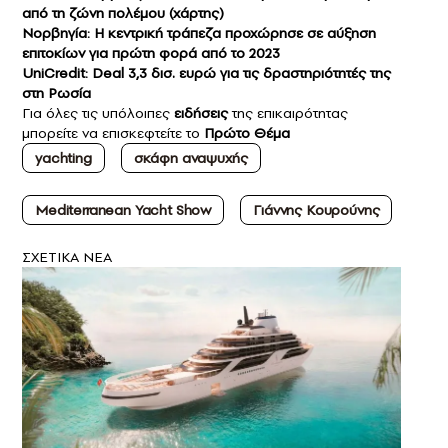
από τη ζώνη πολέμου (χάρτης)
Νορβηγία: Η κεντρική τράπεζα προχώρησε σε αύξηση
επιτοκίων για πρώτη φορά από το 2023
UniCredit: Deal 3,3 δισ. ευρώ για τις δραστηριότητές της
στη Ρωσία
Για όλες τις υπόλοιπες
ειδήσεις
της επικαιρότητας
μπορείτε να επισκεφτείτε το
Πρώτο Θέμα
yachting
σκάφη αναψυχής
Mediterranean Yacht Show
Γιάννης Κουρούνης
ΣXETIKA NEA