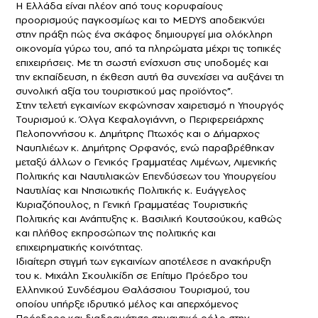
Η Ελλάδα είναι πλέον από τους κορυφαίους
προορισμούς παγκοσμίως και το MEDYS αποδεικνύει
στην πράξη πώς ένα σκάφος δημιουργεί μια ολόκληρη
οικονομία γύρω του, από τα πληρώματα μέχρι τις τοπικές
επιχειρήσεις. Με τη σωστή ενίσχυση στις υποδομές και
την εκπαίδευση, η έκθεση αυτή θα συνεχίσει να αυξάνει τη
συνολική αξία του τουριστικού μας προϊόντος”.
Στην τελετή εγκαινίων εκφώνησαν χαιρετισμό η Υπουργός
Τουρισμού κ. Όλγα Κεφαλογιάννη, ο Περιφερειάρχης
Πελοποννήσου κ. Δημήτρης Πτωχός και ο Δήμαρχος
Ναυπλιέων κ. Δημήτρης Ορφανός, ενώ παραβρέθηκαν
μεταξύ άλλων ο Γενικός Γραμματέας Λιμένων, Λιμενικής
Πολιτικής και Ναυτιλιακών Επενδύσεων του Υπουργείου
Ναυτιλίας και Νησιωτικής Πολιτικής κ. Ευάγγελος
Κυριαζόπουλος, η Γενική Γραμματέας Τουριστικής
Πολιτικής και Ανάπτυξης κ. Βασιλική Κουτσούκου, καθώς
και πλήθος εκπροσώπων της πολιτικής και
επιχειρηματικής κοινότητας.
Ιδιαίτερη στιγμή των εγκαινίων αποτέλεσε η ανακήρυξη
του κ. Μιχάλη Σκουλικίδη σε Επίτιμο Πρόεδρο του
Ελληνικού Συνδέσμου Θαλάσσιου Τουρισμού, του
οποίου υπήρξε ιδρυτικό μέλος και απερχόμενος
Πρόεδρος και διαδραμάτισε σημαντικό ρόλο στην