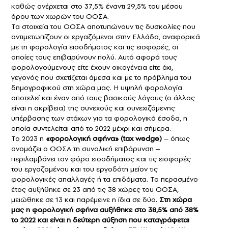
καθώς ανέρχεται στο 37,5% έναντι 29,5% του μέσου
όρου των χωρών του ΟΟΣΑ.
Τα στοιχεία του ΟΟΣΑ αποτυπώνουν τις δυσκολίες που
αντιμετωπίζουν οι εργαζόμενοι στην Ελλάδα, αναφορικά
με τη φορολογία εισοδήματος και τις εισφορές, οι
οποίες τους επιβαρύνουν πολύ. Αυτό αφορά τους
φορολογούμενους είτε έχουν οικογένεια είτε όχι,
γεγονός που σχετίζεται άμεσα και με το πρόβλημα του
δημογραφικού στη χώρα μας. Η υψηλή φορολογία
αποτελεί και έναν από τους βασικούς λόγους (ο άλλος
είναι η ακρίβεια) της συνεχούς και συνεχιζόμενης
υπέρβασης των στόχων για τα φορολογικά έσοδα, η
οποία συντελείται από το 2022 μέχρι και σήμερα.
Το 2023 η
«φορολογική σφήνα» (tax wedge)
– όπως
ονομάζει ο ΟΟΣΑ τη συνολική επιβάρυνση –
περιλαμβάνει τον φόρο εισοδήματος και τις εισφορές
του εργαζομένου και του εργοδότη μείον τις
φορολογικές απαλλαγές ή τα επιδόματα. Το περασμένο
έτος αυξήθηκε σε 23 από τις 38 χώρες του ΟΟΣΑ,
μειώθηκε σε 13 και παρέμεινε η ίδια σε δύο.
Στη χώρα
μας η φορολογική σφήνα αυξήθηκε στο 38,5% από 38%
το 2022 και είναι η δεύτερη αύξηση που καταγράφεται