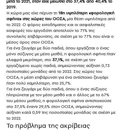
μετά το 2021, όταν είχε μειωθεί στο 37,4% από 40,4% το
2019.
Η χώρα μας είχε πέρυσι τη
18η υψηλότερη «φορολογική
σφήνα» στις χώρες του ΟΟΣΑ,
μία θέση υψηλότερα από
το 2022. Ο φόρος
εισοδήματος
και οι ασφαλιστικές
εισφορές του εργοδότη αποτελούν το 71% της
συνολικής επιβάρυνσης, σε σχέση με το 77% που είναι ο
μέσος όρος στον ΟΟΣΑ.
Για ένα ζευγάρι με δύο παιδιά, όπου εργάζεται ο ένας
μόνο σύζυγος με μέσο μισθό, η φορολογική σφήνα ήταν
ελαφρά μικρότερη, στο
37,1%,
σε σχέση με τον
εργαζόμενο χωρίς παιδιά, σημειώνοντας αύξηση 0,73
ποσοστιαίες μονάδες από το 2022. Στις χώρες του
ΟΟΣΑ,
η μέση επιβάρυνση για ένα αντίστοιχο ζευγάρι
ήταν πολύ χαμηλότερη, στο 25,7%.
Για ένα ζευγάρι με δύο παιδιά, όπου ο ένας σύζυγος
πληρώνεται με τον μέσο μισθό και ο άλλος με το 67%
του μέσου μισθού, η φορολογική σφήνα αντιστοιχούσε
στο 37,5% έναντι 29,5% στον ΟΟΣΑ, σημειώνοντας
αύξηση κατά 0,59 της ποσοστιαίας μονάδας σε σχέση με
το 2022.
Το πρόβλημα της ακρίβειας