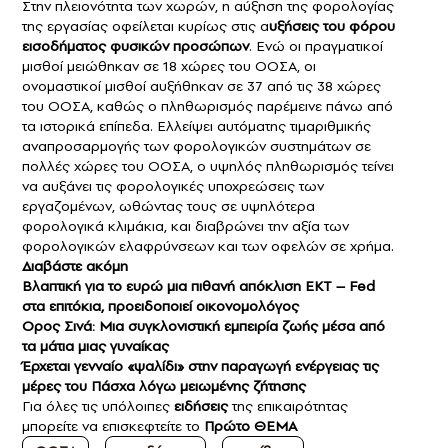
Στην πλειονότητα των χωρών, η αύξηση της φορολογίας
της εργασίας οφείλεται κυρίως στις α
υξήσεις του φόρου
εισοδήματος φυσικών προσώπων
. Ενώ οι πραγματικοί
μισθοί μειώθηκαν σε 18 χώρες του ΟΟΣΑ, οι
ονομαστικοί μισθοί αυξήθηκαν σε 37 από τις 38 χώρες
του ΟΟΣΑ, καθώς ο πληθωρισμός παρέμεινε πάνω από
τα ιστορικά επίπεδα. Ελλείψει αυτόματης τιμαριθμικής
αναπροσαρμογής των φορολογικών συστημάτων σε
πολλές χώρες του ΟΟΣΑ, ο υψηλός πληθωρισμός τείνει
να αυξάνει τις φορολογικές υποχρεώσεις των
εργαζομένων, ωθώντας τους σε υψηλότερα
φορολογικά κλιμάκια, και διαβρώνει την αξία των
φορολογικών ελαφρύνσεων και των οφελών σε χρήμα.
Διαβάστε ακόμη
Βλαπτική για το ευρώ μια πιθανή απόκλιση ΕΚΤ – Fed
στα επιτόκια, προειδοποιεί οικονομολόγος
Ορος Σινά: Μια συγκλονιστική εμπειρία ζωής μέσα από
τα μάτια μιας γυναίκας
Έρχεται γενναίο «ψαλίδι» στην παραγωγή ενέργειας τις
μέρες του Πάσχα λόγω μειωμένης ζήτησης
Για όλες τις υπόλοιπες
ειδήσεις
της επικαιρότητας
μπορείτε να επισκεφτείτε το
Πρώτο ΘΕΜΑ