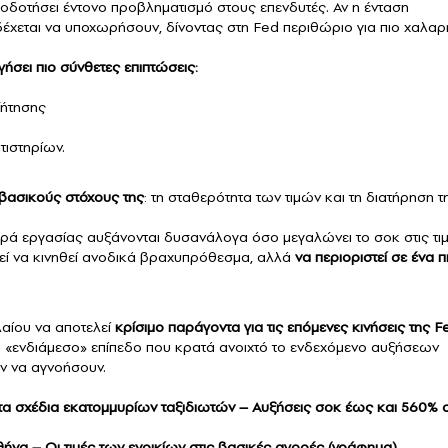
οδοτήσει έντονο προβληματισμό στους επενδυτές. Αν η ένταση
δέχεται να υποχωρήσουν, δίνοντας στη Fed περιθώριο για πιο χαλαρ
ήσει πιο σύνθετες επιπτώσεις:
ζήτησης
τιστηρίων.
 βασικούς στόχους της
: τη σταθερότητα των τιμών και τη διατήρηση τ
γορά εργασίας αυξάνονται δυσανάλογα όσο μεγαλώνει το σοκ στις τι
ρεί να κινηθεί ανοδικά βραχυπρόθεσμα, αλλά
να περιοριστεί σε ένα π
λαίου να αποτελεί
κρίσιμο παράγοντα για τις επόμενες κινήσεις της F
 ένα «ενδιάμεσο» επίπεδο που κρατά ανοιχτό το ενδεχόμενο αυξήσεων
ν να αγνοήσουν.
α τα σχέδια εκατομμυρίων ταξιδιωτών – Αυξήσεις σοκ έως και 560% 
Αθήνα – Οι τιμές των ενοικίων στις βασικές αγορές (γράφημα)