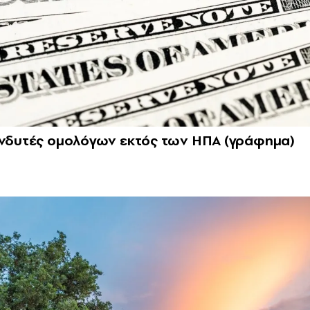
πενδυτές ομολόγων εκτός των ΗΠΑ (γράφημα)