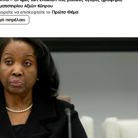
ματιστηρίου Αξιών Κύπρου
ορείτε να επισκεφτείτε το
Πρώτο Θέμα
γό πετρέλαιο