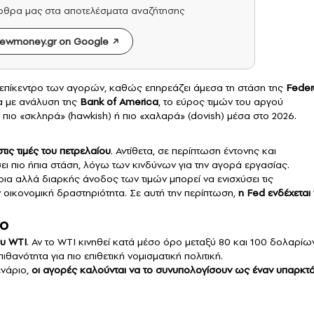
άρθρα μας στα αποτελέσματα αναζήτησης
ewmoney.gr on Google
 επίκεντρο των αγορών, καθώς επηρεάζει άμεσα τη στάση της
Feder
α με ανάλυση της
Bank of America
, το εύρος τιμών του αργού
 πιο «σκληρά» (hawkish) ή πιο «χαλαρά» (dovish) μέσα στο 2026.
ις τιμές του πετρελαίου
. Αντίθετα, σε περίπτωση έντονης και
σει πιο ήπια στάση, λόγω των κινδύνων για την αγορά εργασίας.
τρια αλλά διαρκής άνοδος των τιμών μπορεί να ενισχύσει τις
ν οικονομική δραστηριότητα. Σε αυτή την περίπτωση,
η Fed ενδέχεται
ιο
ου WTI
. Αν το WTI κινηθεί κατά μέσο όρο μεταξύ 80 και 100 δολαρίω
θανότητα για πιο επιθετική νομισματική πολιτική.
νάριο,
οι αγορές καλούνται να το συνυπολογίσουν ως έναν υπαρκτ