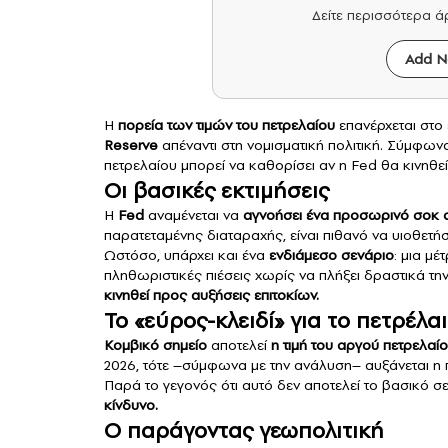
Δείτε περισσότερα 
Add N
Η
πορεία των τιμών του
πετρελαίου
επανέρχεται στο
Reserve
απέναντι στη νομισματική πολιτική. Σύμφων
πετρελαίου μπορεί να καθορίσει αν η Fed θα κινηθεί
Οι βασικές εκτιμήσεις
Η
Fed
αναμένεται να
αγνοήσει ένα προσωρινό σοκ στ
παρατεταμένης διαταραχής, είναι πιθανό να υιοθετή
Ωστόσο, υπάρχει και ένα
ενδιάμεσο σενάριο
: μια μέ
πληθωριστικές πιέσεις χωρίς να πλήξει δραστικά τη
κινηθεί προς αυξήσεις επιτοκίων.
Το «εύρος-κλειδί» για το πετρέλα
Κομβικό σημείο
αποτελεί
η τιμή του αργού πετρελαί
2026, τότε –σύμφωνα με την ανάλυση– αυξάνεται η πι
Παρά το γεγονός ότι αυτό δεν αποτελεί το βασικό σε
κίνδυνο.
Ο παράγοντας γεωπολιτική