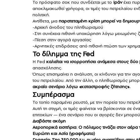
Το πρόσφατο σοκ που συνδέεται με το
Ιράν
έχει πυρ
αποκλιμακωθεί γρήγορα, οι τιμές του πετρελαίου εν
πολιτική.
Αντίθετα, μια
παρατεταμένη κρίση μπορεί να δημιουργ
-Αρχική άνοδος του πληθωρισμού
-Στη συνέχεια πιθανή υποχώρηση λόγω μειωμένης 
-Πίεση στην αγορά εργασίας
-Αρνητικές επιδράσεις από πιθανή πτώση των χρημα
Το δίλημμα της Fed
Η Fed
καλείται να ισορροπήσει ανάμεσα στους δύο
απασχόλησης.
Όπως επισημαίνει η ανάλυση, οι κίνδυνοι για την α
του πετρελαίου. Από την άλλη, ο πληθωρισμός μπο
ακραίο σενάριο λόγω «καταστροφής ζήτησης».
Συμπέρασμα
Το τοπίο παραμένει ρευστό, με την πορεία του πετρε
Αυτή τη στιγμή, οι τιμές φαίνεται να βρίσκονται σε
επιτοκίων — ένα σενάριο που οι αγορές δεν μπορού
Διαβάστε ακόμη
Αεροπορικά εισιτήρια: Ο πόλεμος τινάζει στον αέρ
Ευρώπη και Ασία (γραφήματα)
Γραφεία: Στις 350.000 τ.μ. οι νέες αναπτύξεις στην 