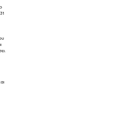
ο
 31
ου
ι
ει.
αι