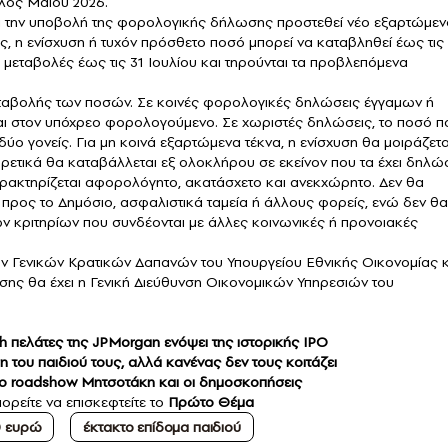
έλος Μαΐου 2026.
τά την υποβολή της φορολογικής δήλωσης προστεθεί νέο εξαρτώμεν
ις, η ενίσχυση ή τυχόν πρόσθετο ποσό μπορεί να καταβληθεί έως τις
 μεταβολές έως τις 31 Ιουλίου και τηρούνται τα προβλεπόμενα
καταβολής των ποσών. Σε κοινές φορολογικές δηλώσεις έγγαμων ή
ται στον υπόχρεο φορολογούμενο. Σε χωριστές δηλώσεις, το ποσό π
ύο γονείς. Για μη κοινά εξαρτώμενα τέκνα, η ενίσχυση θα μοιράζετα
ρετικά θα καταβάλλεται εξ ολοκλήρου σε εκείνον που τα έχει δηλώσ
χαρακτηρίζεται αφορολόγητο, ακατάσχετο και ανεκχώρητο. Δεν θα
 προς το Δημόσιο, ασφαλιστικά ταμεία ή άλλους φορείς, ενώ δεν θα
ν κριτηρίων που συνδέονται με άλλες κοινωνικές ή προνοιακές
ων Γενικών Κρατικών Δαπανών του Υπουργείου Εθνικής Οικονομίας κ
σης θα έχει η Γενική Διεύθυνση Οικονομικών Υπηρεσιών του
ich πελάτες της JPMorgan ενόψει της ιστορικής IPO
 του παιδιού τους, αλλά κανένας δεν τους κοιτάζει
ο roadshow Μητσοτάκη και οι δημοσκοπήσεις
ορείτε να επισκεφτείτε το
Πρώτο Θέμα
0 ευρώ
έκτακτο επίδομα παιδιού