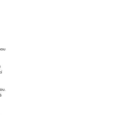
μου
α
ί
ου.
ά
η