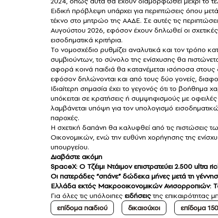
2024, όπως αυτά θα έχουν διαμορφωθεί μέχρι το τ
Ειδική πρόβλεψη υπάρχει για περιπτώσεις όπου με
τέκνο στο μητρώο της ΑΑΔΕ. Σε αυτές τις περιπτώσε
Αυγούστου 2026, εφόσον έχουν δηλωθεί οι σχετικές
εισοδηματικά κριτήρια.
Το νομοσχέδιο ρυθμίζει αναλυτικά και τον τρόπο 
συμβιούντων, το σύνολο της ενίσχυσης θα πιστώνε
αφορά κοινά παιδιά θα κατανέμεται ισόποσα στους δ
εφόσον δηλώνονται και από τους δύο γονείς, διαφο
Ιδιαίτερη σημασία έχει το γεγονός ότι το βοήθημα 
υπόκειται σε κρατήσεις ή συμψηφισμούς με οφειλές
λαμβάνεται υπόψη για τον υπολογισμό εισοδηματικώ
παροχές.
Η σχετική δαπάνη θα καλυφθεί από τις πιστώσεις τ
Οικονομικών, ενώ την ευθύνη χορήγησης της ενίσχυ
υπουργείου.
Διαβάστε ακόμη
SpaceX: Ο Τζέιμι Ντάιμον επιστρατεύει 2.500 ultra r
Οι πατεράδες “σπάνε” δώδεκα μήνες μετά τη γέννηση
Ελλάδα εκτός Μακροοικονομικών Ανισορροπιών: Τ
Για όλες τις υπόλοιπες
ειδήσεις
της επικαιρότητας μπ
επίδομα παιδιού
δικαιούχοι
επίδομα 15