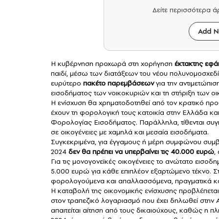
Δείτε περισσότερα 
Add N
Η κυβέρνηση προχωρά στη χορήγηση
έκτακτης εφά
παιδί, μέσω των διατάξεων του νέου πολυνομοσχεδί
ευρύτερο
πακέτο παρεμβάσεων
για την αντιμετώπισ
εισοδήματος των νοικοκυριών και τη στήριξη των οι
Η ενίσχυση θα χρηματοδοτηθεί από τον κρατικό πρ
έχουν τη φορολογική τους κατοικία στην Ελλάδα κα
Φορολογίας Εισοδήματος. Παράλληλα, τίθενται συγκε
σε οικογένειες με χαμηλά και μεσαία εισοδήματα.
Συγκεκριμένα, για έγγαμους ή μέρη συμφώνου συμβ
2024
δεν θα πρέπει να υπερβαίνει τις 40.000 ευρώ
,
Για τις μονογονεϊκές οικογένειες το ανώτατο εισοδ
5.000 ευρώ για κάθε επιπλέον εξαρτώμενο τέκνο. 
φορολογούμενα και απαλλασσόμενα, πραγματικά κα
Η καταβολή της οικονομικής ενίσχυσης προβλέπετα
στον τραπεζικό λογαριασμό που έχει δηλωθεί στην 
απαιτείται αίτηση από τους δικαιούχους, καθώς η 