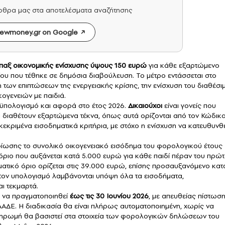
άρθρα μας στα αποτελέσματα αναζήτησης
ewmoney.gr on Google
παξ οικονομικής ενίσχυσης
ύψους
150 ευρώ
για κάθε εξαρτώμενο
ου που τέθηκε σε δημόσια διαβούλευση. Το μέτρο εντάσσεται στο
η των επιπτώσεων της ενεργειακής κρίσης, την ενίσχυση του διαθέσι
κογενειών με παιδιά.
οϋπολογισμό και αφορά στο έτος 2026.
Δικαιούχοι
είναι γονείς που
ι διαθέτουν εξαρτώμενα τέκνα, όπως αυτά ορίζονται από τον Κώδικ
κριμένα εισοδηματικά κριτήρια, με στόχο η ενίσχυση να κατευθυνθε
ίωσης το συνολικό οικογενειακό εισόδημα του φορολογικού έτους
 όριο που αυξάνεται κατά 5.000 ευρώ για κάθε παιδί πέραν του πρώτ
ηματικό όριο ορίζεται στις 39.000 ευρώ, επίσης προσαυξανόμενο κατ
Στον υπολογισμό λαμβάνονται υπόψη όλα τα εισοδήματα,
ι τεκμαρτά.
ι να πραγματοποιηθεί
έως τις 30 Ιουνίου 2026
, με απευθείας πίστωσ
ΑΑΔΕ. Η διαδικασία θα είναι πλήρως αυτοματοποιημένη, χωρίς να
πληρωμή θα βασιστεί στα στοιχεία των φορολογικών δηλώσεων του