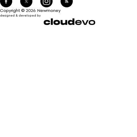
Copyright © 2026 Newmoney
designed & developed by