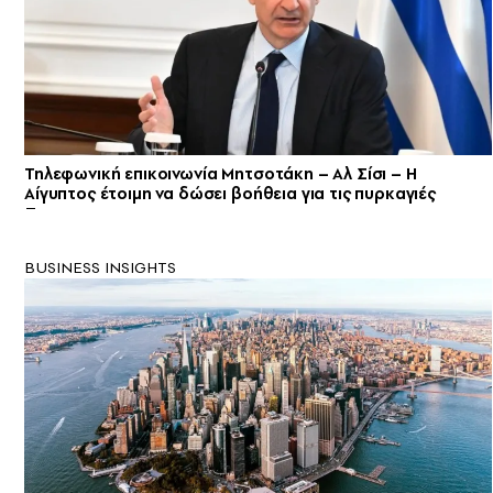
Τηλεφωνική επικοινωνία Μητσοτάκη – Αλ Σίσι – H
Αίγυπτος έτοιμη να δώσει βοήθεια για τις πυρκαγιές
BUSINESS INSIGHTS