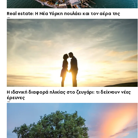
Real estate: H Νέα Υόρκη πουλάει και τον αέρα της
Η ιδανική διαφορά ηλικίας στο ζευγάρι: τι δείχνουν νέες
έρευνες