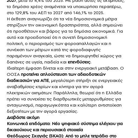
2027
, μετά το 4,4% του 2025. Με βάση αυτές τις εκτιμήσεις,
το δημόσιο χρέος αναμένεται να υποχωρήσει περαιτέρω,
στο 129,8% του ΑΕΠ το 2027 από 146,1% το 2025.
Η έκθεση αναγνωρίζει ότι τα νέα δημοσιονομικά μέτρα
στηρίζουν την οικονομική δραστηριότητα, αλλά σημειώνει
ότι προσθέτουν και βάρος για τα δημόσια οικονομικά. Για
αυτό και προειδοποιεί ότι η συνετή δημοσιονομική
πολιτική, ο περιορισμός των φοροαπαλλαγών και η
συνέχιση των μέτρων κατά της φοροδιαφυγής
παραμένουν αναγκαία, ώστε να δημιουργηθεί χώρος για
δαπάνες σε υγεία, παιδεία και
επενδύσεις.
Ιδιαίτερη έμφαση δίνεται και στην ενεργειακή μετάβαση. Ο
ΟΟΣΑ
προτείνει απλούστευση των αδειοδοτικών
διαδικασιών για ΑΠΕ
, μεγαλύτερη στήριξη σε ενεργειακές
αναβαθμίσεις κτιρίων και κίνητρα για την αγορά
ηλεκτρικών οχημάτων. Παράλληλα, θεωρεί ότι η Ελλάδα
πρέπει να συνεχίσει τις διαρθρωτικές μεταρρυθμίσεις για
ανταγωνισμό, παραγωγικότητα και καλύτερη αντιστοίχιση
δεξιοτήτων με την αγορά εργασίας.
Διαβάστε ακόμη
Κοινωνικά επιδόματα: Νέο ψηφιακό σύστημα ελέγχου για
δικαιούχους και περιουσιακά στοιχεία
Θεόδωρος Σκαγιάς (SKAG): Από το μπλε τετράδιο στο