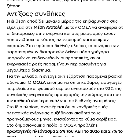
ζήτηση.
Αντίξοες συνθήκες
Η έκθεση αποδίδει μεγάλο μέρος της επιβάρυνσης στις
εξελίξεις στη
Μέση Ανατολή
, με τον ΟΟΣΑ να αναφέρει ότι
οι διαταραχές στην ενέργεια και στις μεταφορές έχουν
ήδη ανεβάσει το κόστος ηλεκτρισμού και κρίσιμων
εισροών. Στο ευρύτερο διεθνές πλαίσιο, το σενάριο των
παρατεταμένων διαταραχών δείχνει πόσο γρήγορα
μπορούν να επιδεινωθούν οι προοπτικές, αν οι
ενεργειακές ροές παραμείνουν περιορισμένες για
μεγαλύτερο διάστημα.
Για την Ελλάδα, η ενεργειακή εξάρτηση παραμένει βασική
αδυναμία. Ο
ΟΟΣΑ
επισημαίνει ότι οι καθαρές εισαγωγές
πετρελαίου και φυσικού αερίου αντιστοιχούν στο 93% της
συνολικής ενεργειακής προσφοράς της χώρας, κάτι που
την καθιστά ιδιαίτερα ευάλωτη σε διεθνείς ανατιμήσεις.
Στο ίδιο πλαίσιο, αναφέρεται ότι οι χονδρικές τιμές
ηλεκτρικής ενέργειας αυξήθηκαν αισθητά τους
προηγούμενους μήνες, ενισχύοντας το κύμα ακρίβειας.
Στο δημοσιονομικό πεδίο, ο ΟΟΣΑ προβλέπει
πρωτογενές πλεόνασμα 2,6% του ΑΕΠ το 2026 και 2,7% το