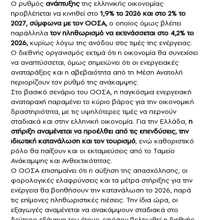
Ο ρυθμός
ανάπτυξης
της ελληνικής οικονομίας
προβλέπεται να κινηθεί στο
1,9% το 2026 και στο 2% το
2027, σύμφωνα με τον ΟΟΣΑ,
ο οποίος όμως βλέπει
παράλληλα
τον πληθωρισμό να εκτινάσσεται στο 4,2% το
2026,
κυρίως λόγω της ανόδου στις τιμές της ενέργειας.
Ο διεθνής οργανισμός εκτιμά ότι η οικονομία θα συνεχίσει
να αναπτύσσεται, όμως σημειώνει ότι οι ενεργειακές
αναταράξεις και η αβεβαιότητα από τη Μέση Ανατολή
περιορίζουν τον ρυθμό της ανάκαμψης.
Στο βασικό σενάριο του ΟΟΣΑ, η παγκόσμια ενεργειακή
αναταραχή παραμένει το κύριο βάρος για την οικονομική
δραστηριότητα, με τις υψηλότερες τιμές να περνούν
σταδιακά και στην ελληνική οικονομία. Για την Ελλάδα,
η
στήριξη αναμένεται να προέλθει από τις επενδύσεις, την
ιδιωτική κατανάλωση και τον τουρισμό
, ενώ καθοριστικό
ρόλο θα παίξουν και οι εκταμιεύσεις από το Ταμείο
Ανάκαμψης και Ανθεκτικότητας.
Ο ΟΟΣΑ επισημαίνει ότι η αύξηση της απασχόλησης, οι
φορολογικές ελαφρύνσεις και τα μέτρα στήριξης για την
ενέργεια θα βοηθήσουν την κατανάλωση το 2026, παρά
τις επίμονες πληθωριστικές πιέσεις. Την ίδια ώρα, οι
εξαγωγές αναμένεται να ανακάμψουν σταδιακά στο
δεύτερο εξάμηνο του έτους, εφόσον βελτιωθεί η διεθνής