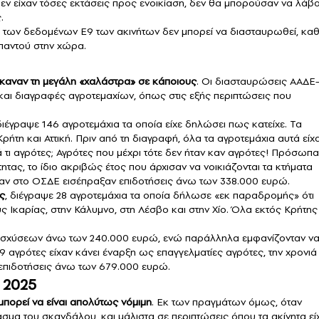
δεν είχαν τόσες εκτάσεις προς ενοικίαση, δεν θα μπορούσαν να λάβ
.
ση των δεδομένων Ε9 των ακινήτων δεν μπορεί να διασταυρωθεί, κ
παντού στην χώρα.
καναν τη μεγάλη «χαλάστρα» σε κάποιους
. Οι διασταυρώσεις ΑΑΔΕ
ι διαγραφές αγροτεμαχίων, όπως στις εξής περιπτώσεις που
 διέγραψε 146 αγροτεμάχια τα οποία είχε δηλώσει πως κατείχε. Τα
ήτη και Αττική. Πριν από τη διαγραφή, όλα τα αγροτεμάχια αυτά είχ
τι αγρότες; Αγρότες που μέχρι τότε δεν ήταν καν αγρότες! Πρόσωπα
ας, το ίδιο ακριβώς έτος που άρχισαν να νοικιάζονται τα κτήματα
ωσαν στο ΟΣΔΕ εισέπραξαν επιδοτήσεις άνω των 338.000 ευρώ.
ς
, διέγραψε 28 αγροτεμάχια τα οποία δήλωσε «εκ παραδρομής» ότι
ς Ικαρίας, στην Κάλυμνο, στη Λέσβο και στην Χίο. Όλα εκτός Κρήτης
ενισχύσεων άνω των 240.000 ευρώ, ενώ παράλληλα εμφανίζονταν ν
9 αγρότες είχαν κάνει έναρξη ως επαγγελματίες αγρότες, την χρονιά
 επιδοτήσεις άνω των 679.000 ευρώ.
ο 2025
μπορεί να είναι απολύτως νόμιμη
. Εκ των πραγμάτων όμως, όταν
σμα του σκανδάλου, και μάλιστα σε περιπτώσεις όπου τα ακίνητα εί