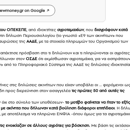
ewmoney.gr on Google
του
ΟΠΕΚΕΠΕ
, από ιδιοκτήτες
αγροτεμαχίων
, που
διαγράφουν κατά
στη δήλωση Περιουσιολογίου (το γνωστό «Ε9 των ακινήτων» που
ταυρώσεις της
ΑΑΔΕ
, με τα στοιχεία πληρωμών του Οργανισμού των
πέκτησε πρόσβαση στο τι δηλώνουν και τι πληρώνονται οι αγρότες
ήλωναν στον
ΟΣΔΕ
ότι εκμίσθωσαν αγροτεμάχια, για να εισπράττου
υν» από το Πληροφοριακό Σύστημα της ΑΑΔΕ τις δηλώσεις ιδιοκτησί
μήνες στις δηλώσεις ακινήτων που είχαν υποβάλει οι … φερόμενοι ω
 ήδη προς διερεύνηση στον εισαγγελέα
τις πρώτες 50 από αυτές τις
αν όχι στο σύνολο των υποθέσεων-
το μοτίβο φαίνεται να ήταν το εξής
με ακίνητα που δήλωναν κατά βούληση διάφοροι επιτήδειοι
. Η δή
υ, με αποτέλεσμα να πληρώνει ΕΝΦΙΑ -όπου όμως για τα αγροτεμάχι
τις ενοικίαζαν σε άλλους αγρότες για βόσκηση.
Με βάση τις εκτάσει