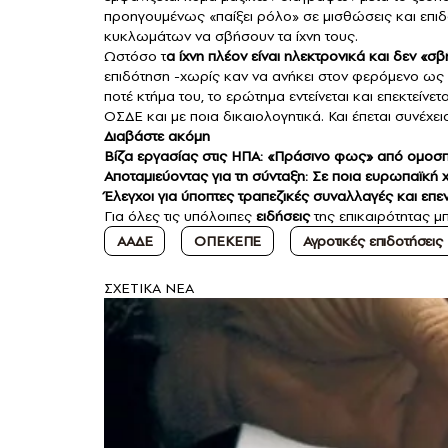
προηγουμένως «παίξει ρόλο» σε μισθώσεις και επιδο
κυκλωμάτων να σβήσουν τα ίχνη τους.
Ωστόσο τ
α ίχνη πλέον είναι ηλεκτρονικά και δεν «σβ
επιδότηση -χωρίς καν να ανήκει στον φερόμενο ως 
ποτέ κτήμα του, το ερώτημα εντείνεται και επεκτείνε
ΟΣΔΕ και με ποια δικαιολογητικά. Και έπεται συνέχει
Διαβάστε ακόμη
Βίζα εργασίας στις ΗΠΑ:
«
Πράσινο
φως
»
από ομοσπ
Αποταμιεύοντας για τη σύνταξη: Σε ποια ευρωπαϊκή
Έλεγχοι για ύποπτες τραπεζικές συναλλαγές και επ
Για όλες τις υπόλοιπες
ειδήσεις
της επικαιρότητας μπ
ΑΑΔΕ
ΟΠΕΚΕΠΕ
Αγροτικές επιδοτήσεις
ΣXETIKA NEA