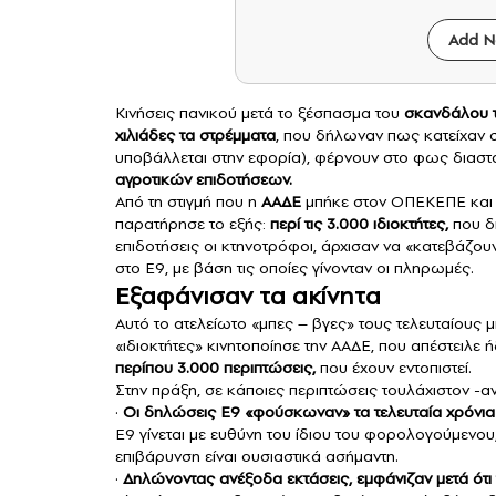
Add N
Κινήσεις πανικού μετά το ξέσπασμα του
σκανδάλου 
χιλιάδες τα στρέμματα
, που δήλωναν πως κατείχαν 
υποβάλλεται στην εφορία), φέρνουν στο φως διασ
αγροτικών επιδοτήσεων.
Από τη στιγμή που η
ΑΑΔΕ
μπήκε στον ΟΠΕΚΕΠΕ και α
παρατήρησε το εξής:
περί τις 3.000 ιδιοκτήτες,
που δ
επιδοτήσεις οι κτηνοτρόφοι, άρχισαν να «κατεβάζο
στο Ε9, με βάση τις οποίες γίνονταν οι πληρωμές.
Εξαφάνισαν τα ακίνητα
Αυτό το ατελείωτο «μπες – βγες» τους τελευταίους 
«ιδιοκτήτες» κινητοποίησε την ΑΑΔΕ, που απέστειλε
περίπου 3.000 περιπτώσεις,
που έχουν εντοπιστεί.
Στην πράξη, σε κάποιες περιπτώσεις τουλάχιστον -
·
Οι δηλώσεις Ε9 «φούσκωναν» τα τελευταία χρόνια 
Ε9 γίνεται με ευθύνη του ίδιου του φορολογούμενο
επιβάρυνση είναι ουσιαστικά ασήμαντη.
·
Δηλώνοντας ανέξοδα εκτάσεις, εμφάνιζαν μετά ότι 