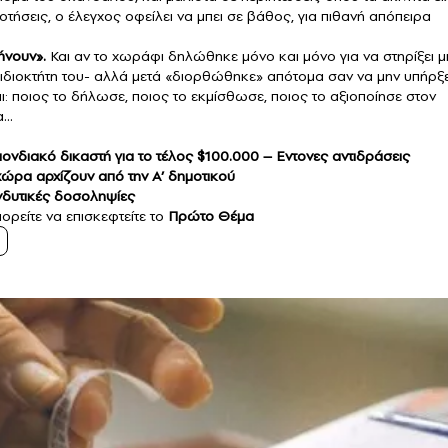
τήσεις, ο έλεγχος οφείλει να μπει σε βάθος, για πιθανή απόπειρα
ήνουν».
Και αν το χωράφι δηλώθηκε μόνο και μόνο για να στηρίξει μ
ιδιοκτήτη του- αλλά μετά «διορθώθηκε» απότομα σαν να μην υπήρξ
ται: ποιος το δήλωσε, ποιος το εκμίσθωσε, ποιος το αξιοποίησε στον
α…
ονδιακό δικαστή για το τέλος $100.000
–
Εντονες
αντιδράσεις
 χώρα αρχίζουν από
την
Α’ δημοτικού
ενδυτικές δοσοληψίες
ορείτε να επισκεφτείτε το
Πρώτο Θέμα