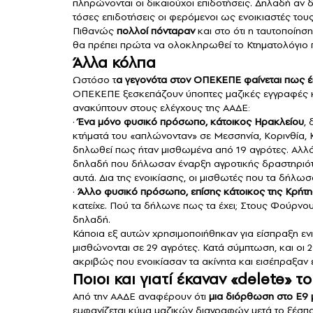
πληρώνονται οι δικαιούχοι επιδοτήσεις. Δηλαδή αν 
τόσες επιδοτήσεις οι φερόμενοι ως ενοικιαστές τους
Πιθανώς
πολλοί πόνταραν
και στο ότι η ταυτοποίη
θα πρέπει πρώτα να ολοκληρωθεί το Κτηματολόγιο 
Άλλα κόλπα
Ωστόσο τ
α γεγονότα στον ΟΠΕΚΕΠΕ φαίνεται πως έ
ΟΠΕΚΕΠΕ ξεσκεπάζουν ύποπτες μαζικές εγγραφές κα
ανακύπτουν στους ελέγχους της ΑΑΔΕ:
·
Ένα μόνο φυσικό πρόσωπο, κάτοικος Ηρακλείου
,
κτήματά του «απλώνονταν» σε Μεσσηνία, Κορινθία, Κρ
δηλωθεί πως ήταν μισθωμένα από 19 αγρότες. Αλλά 
δηλαδή που δήλωσαν έναρξη αγροτικής δραστηριότητ
αυτά. Δια της ενοικίασης, οι μισθωτές που τα δήλ
·
Άλλο φυσικό πρόσωπο, επίσης κάτοικος της Κρήτη
κατείχε. Πού τα δήλωνε πως τα έχει; Στους Φούρνου
δηλαδή.
Κάποια εξ αυτών χρησιμοποιήθηκαν για είσπραξη 
μισθώνονται σε 29 αγρότες. Κατά σύμπτωση, και οι 2
ακριβώς που ενοικίασαν τα ακίνητα και εισέπραξαν
Ποιοι και γιατί έκαναν «delete» τ
Από την ΑΑΔΕ αναφέρουν ότι
μια διόρθωση στο Ε9 
εμφανίζεται κύμα μαζικών διαγραφών μετά το ξέσπα