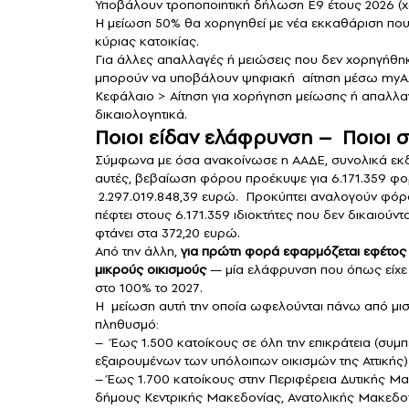
Υποβάλουν τροποποιητική δήλωση Ε9 έτους 2026 (χω
Η μείωση 50% θα χορηγηθεί με νέα εκκαθάριση που θα
κύριας κατοικίας.
Για άλλες απαλλαγές ή μειώσεις που δεν χορηγήθηκ
μπορούν να υποβάλουν ψηφιακή αίτηση μέσω myAAD
Κεφάλαιο > Αίτηση για χορήγηση μείωσης ή απαλλαγ
δικαιολογητικά.
Ποιοι είδαν ελάφρυνση – Ποιοι 
Σύμφωνα με όσα ανακοίνωσε η ΑΑΔΕ, συνολικά εκδ
αυτές, βεβαίωση φόρου προέκυψε για 6.171.359 φο
2.297.019.848,39 ευρώ. Προκύπτει αναλογούν φόρ
πέφτει στους 6.171.359 ιδιοκτήτες που δεν δικαιού
φτάνει στα 372,20 ευρώ.
Από την άλλη,
για πρώτη φορά εφαρμόζεται εφέτος η
μικρούς οικισμούς
— μία ελάφρυνση που όπως είχε 
στο 100% το 2027.
Η μείωση αυτή την οποία ωφελούνται πάνω από μισό
πληθυσμό:
– Έως 1.500 κατοίκους σε όλη την επικράτεια (συμ
εξαιρουμένων των υπόλοιπων οικισμών της Αττικής)
– Έως 1.700 κατοίκους στην Περιφέρεια Δυτικής Μ
δήμους Κεντρικής Μακεδονίας, Ανατολικής Μακεδο