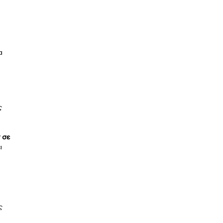
α
ς
 σε
ι
ς