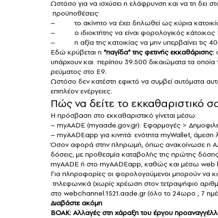
Ωστόσο για να ισχύσει η ελάφρυνση και να τη δει στ
προϋποθέσεις:
– το ακίνητο να έχει δηλωθεί ως κύρια κατοικία
– ο ιδιοκτήτης να είναι φορολογικός κάτοικος Ε
– η αξία της κατοικίας να μην υπερβαίνει τις 4
Εδώ κρύβεται η
“παγίδα” της φετινής εκκαθάρισης:
σ
υπάρχουν και περίπου 39.500 δικαιώματα τα οποία 
ρεύματος στο Ε9.
Ωστόσο δεν κατέστη εφικτό να συμβεί αυτόματα αυτ
επιπλέον ενέργειες.
Πώς να δείτε το εκκαθαριστικό σ
Η πρόσβαση στο εκκαθαριστικό γίνεται μέσω:
– myAADE (
myaade.gov.gr
): Εφαρμογές > Δημοφι
– myAADEapp για κινητά: ενότητα myWallet, άμεση
Όσον αφορά στην πληρωμή, όπως ανακοίνωσε η ΑΑΔΕ
δόσεις, με προθεσμία καταβολής της πρώτης δόσης
myAADE ή στο myAADEapp, καθώς και μέσω web ban
Για πληροφορίες οι φορολογούμενοι μπορούν να 
τηλεφωνικά (χωρίς χρέωση στον τετραψήφιο αριθμό
στο
webchannel.1521.aade.gr
(όλο το 24ωρο , 7 ημ
Διαβάστε ακόμη
ΒΟΑΚ: Aλλαγές στη χάραξη του έργου προαναγγέλλου