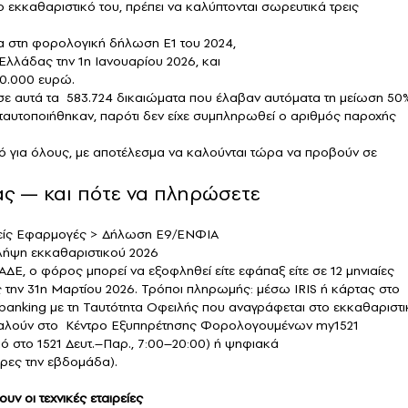
ο εκκαθαριστικό του, πρέπει να καλύπτονται σωρευτικά τρεις
 στη φορολογική δήλωση Ε1 του 2024,
λλάδας την 1η Ιανουαρίου 2026, και
00.000 ευρώ.
ε αυτά τα 583.724 δικαιώματα που έλαβαν αυτόματα τη μείωση 50
ταυτοποιήθηκαν, παρότι δεν είχε συμπληρωθεί ο αριθμός παροχής
ό για όλους, με αποτέλεσμα να καλούνται τώρα να προβούν σε
ας — και πότε να πληρώσετε
λείς Εφαρμογές > Δήλωση Ε9/ΕΝΦΙΑ
 λήψη εκκαθαριστικού 2026
, ο φόρος μπορεί να εξοφληθεί είτε εφάπαξ είτε σε 12 μηνιαίες
 την 31η Μαρτίου 2026. Τρόποι πληρωμής: μέσω IRIS ή κάρτας στο
king με τη Ταυτότητα Οφειλής που αναγράφεται στο εκκαθαριστι
καλούν στο Κέντρο Εξυπηρέτησης Φορολογουμένων my1521
 στο 1521 Δευτ.–Παρ., 7:00–20:00) ή ψηφιακά
έρες την εβδομάδα).
ν οι τεχνικές εταιρείες