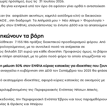
ρίς πρόστιμο), έως τις 31 Ιουλίου 2026.
 γίνει κεντρικά υπό τον όρο ότι εφόσον γίνει ορθά η αντιστοίχιση
αν (πχ ασφάλιση ακινήτων, χαμηλό εισόδημα κλπ) οι δικαιούχοι
E , στη διαδρομή: Τα Αιτήματά μου > Νέο Αίτημα > Φορολογία >
ής στον ΕΝΦΙΑ), επισυνάπτοντας το έντυπο Δ500 και τα απαιτούμεν
σηκώνουν τα βάρη
όθηκαν 7.155.186 πράξεις διοικητικού προσδιορισμού φόρου. Από
ρολογούμενους, με το συνολικό ποσό να ανέρχεται σε
ος δηλαδή 321 ευρώ για κάθε ιδιοκτήτη. Προφανώς όμως, το βάρο
νται πλήρη απαλλαγή, με το μέσο ποσό φόρο το οποίο επωμίζονται να
 μείωση 50% στον ΕΝΦΙΑ κύριας κατοικίας για ιδιοκτήτες που ζουν
αναγγείλει η κυβέρνηση στη ΔΕΘ τον Σεπτέμβριο του 2025 θα φτάσε
 εκατομμύριο ιδιοκτήτες, αφορά κύριες κατοικίες σε οικισμούς με
περιλαμβανομένης της Περιφερειακής Ενότητας Νήσων Αττικής,
ακεδονίας, την Περιφερειακή Ενότητα Έβρου και τους παραμεθόριου
νίας & Θράκης και Ηπείρου