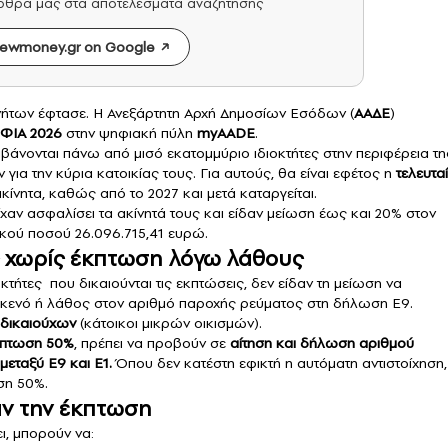
άρθρα μας στα αποτελέσματα αναζήτησης
ewmoney.gr on Google
ινήτων έφτασε. Η Ανεξάρτητη Αρχή Δημοσίων Εσόδων (
ΑΑΔΕ
)
ΦΙΑ 2026
στην ψηφιακή πύλη
myAADE
.
μβάνονται πάνω από μισό εκατομμύριο ιδιοκτήτες στην περιφέρεια τη
α την κύρια κατοικίας τους. Για αυτούς, θα είναι εφέτος η
τελευτα
νητα, καθώς από το 2027 και μετά καταργείται.
είχαν ασφαλίσει τα ακίνητά τους και είδαν μείωση έως και 20% στον
ικού ποσού 26.096.715,41 ευρώ.
ες χωρίς έκπτωση λόγω λάθους
κτήτες που δικαιούνται τις εκπτώσεις, δεν είδαν τη μείωση να
ει κενό ή λάθος στον αριθμό παροχής ρεύματος στη δήλωση Ε9.
 δικαιούχων
(κάτοικοι μικρών οικισμών).
κπτωση 50%
, πρέπει να προβούν σε
αίτηση και δήλωση αριθμού
μεταξύ Ε9 και Ε1.
Όπου δεν κατέστη εφικτή η αυτόματη αντιστοίχηση,
ση 50%.
δαν την έκπτωση
ι, μπορούν να: