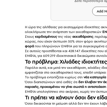
Δείτε περισσότερα 
Add N
Η ώρα της αλήθειας για εκατομμύρια ιδιοκτήτες ακ
ολοκλήρωσε την ανάρτηση των εκκαθαριστικών
ΕΝ
Στους
κερδισμένους
της νέας
εκκαθάρισης
, περιλα
χώρας, που είχαν έκπτωση 50% στον φόρο ακινήτων γι
φορά
που πληρώνουν ΕΝΦΙΑ για τα συγκεκριμένα ακί
Σε αυτούς προστίθενται και 428.147 ιδιοκτήτες που 
ΕΝΦΙΑ, για 609.219 ιδιοκτησιακά δικαιώματα συνολ
Το πρόβλημα: Χιλιάδες ιδιοκτήτ
Παρόλα αυτά, και μετά την εκκαθάριση, χιλιάδες ιδιο
εμφανίζεται στο εκκαθαριστικό τους, επειδή υπάρχ
Το πρόβλημα εντοπίζεται κυρίως στη
νέα κατηγορία
Όσοι διαπιστώνουν από εχθές ότι
δεν έλαβαν την έ
παροχής, προκειμένου να γίνει σωστά η αντιστοίχιση 
ΕΝΦΙΑ υπολογίστηκε στο ακέραιο, χωρίς την έκπτω
Τι πρέπει να κάνουν όσοι δεν εί
Όσοι δικαιούνται τη μείωση αλλά δεν την έχουν λάβε