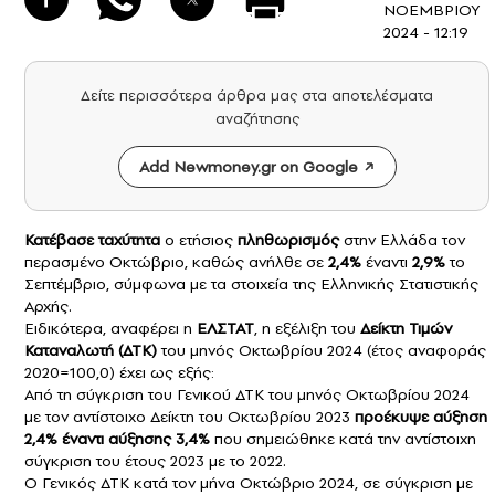
ΝΟΕΜΒΡΙΟΥ
2024 - 12:19
Δείτε περισσότερα άρθρα μας στα αποτελέσματα
αναζήτησης
Add Newmoney.gr on Google
Κατέβασε ταχύτητα
ο ετήσιος
πληθωρισμός
στην Ελλάδα τον
περασμένο Οκτώβριο, καθώς ανήλθε σε
2,4%
έναντι
2,9%
το
Σεπτέμβριο, σύμφωνα με τα στοιχεία της Ελληνικής Στατιστικής
Αρχής.
Ειδικότερα, αναφέρει η
ΕΛΣΤΑΤ
, η εξέλιξη του
Δείκτη Τιμών
Καταναλωτή (ΔΤΚ)
του μηνός Οκτωβρίου 2024 (έτος αναφοράς
2020=100,0) έχει ως εξής:
Από τη σύγκριση του Γενικού ΔΤΚ του μηνός Οκτωβρίου 2024
με τον αντίστοιχο Δείκτη του Οκτωβρίου 2023
προέκυψε αύξηση
2,4% έναντι αύξησης 3,4%
που σημειώθηκε κατά την αντίστοιχη
σύγκριση του έτους 2023 με το 2022.
Ο Γενικός ΔΤΚ κατά τον μήνα Οκτώβριο 2024, σε σύγκριση με