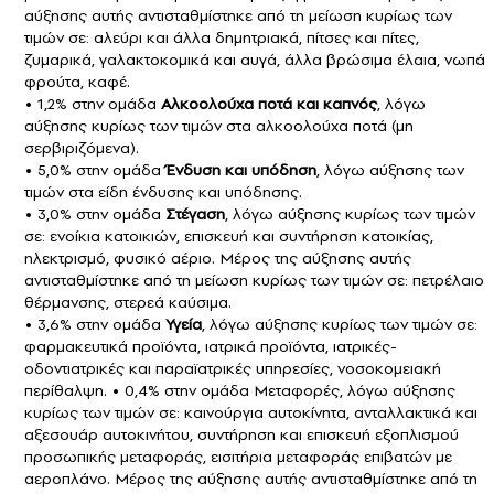
αύξησης αυτής αντισταθμίστηκε από τη μείωση κυρίως των
τιμών σε: αλεύρι και άλλα δημητριακά, πίτσες και πίτες,
ζυμαρικά, γαλακτοκομικά και αυγά, άλλα βρώσιμα έλαια, νωπά
φρούτα, καφέ.
• 1,2% στην ομάδα
Αλκοολούχα ποτά και καπνός
, λόγω
αύξησης κυρίως των τιμών στα αλκοολούχα ποτά (μη
σερβιριζόμενα).
• 5,0% στην ομάδα
Ένδυση και υπόδηση
, λόγω αύξησης των
τιμών στα είδη ένδυσης και υπόδησης.
• 3,0% στην ομάδα
Στέγαση
, λόγω αύξησης κυρίως των τιμών
σε: ενοίκια κατοικιών, επισκευή και συντήρηση κατοικίας,
ηλεκτρισμό, φυσικό αέριο. Μέρος της αύξησης αυτής
αντισταθμίστηκε από τη μείωση κυρίως των τιμών σε: πετρέλαιο
θέρμανσης, στερεά καύσιμα.
• 3,6% στην ομάδα
Υγεία
, λόγω αύξησης κυρίως των τιμών σε:
φαρμακευτικά προϊόντα, ιατρικά προϊόντα, ιατρικές-
οδοντιατρικές και παραϊατρικές υπηρεσίες, νοσοκομειακή
περίθαλψη. • 0,4% στην ομάδα Μεταφορές, λόγω αύξησης
κυρίως των τιμών σε: καινούργια αυτοκίνητα, ανταλλακτικά και
αξεσουάρ αυτοκινήτου, συντήρηση και επισκευή εξοπλισμού
προσωπικής μεταφοράς, εισιτήρια μεταφοράς επιβατών με
αεροπλάνο. Μέρος της αύξησης αυτής αντισταθμίστηκε από τη