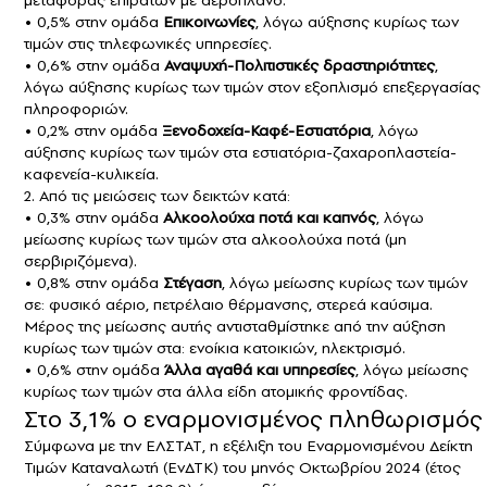
• 0,5% στην ομάδα
Επικοινωνίες
, λόγω αύξησης κυρίως των
τιμών στις τηλεφωνικές υπηρεσίες.
• 0,6% στην ομάδα
Αναψυχή-Πολιτιστικές δραστηριότητες
,
λόγω αύξησης κυρίως των τιμών στον εξοπλισμό επεξεργασίας
πληροφοριών.
• 0,2% στην ομάδα
Ξενοδοχεία-Καφέ-Εστιατόρια
, λόγω
αύξησης κυρίως των τιμών στα εστιατόρια-ζαχαροπλαστεία-
καφενεία-κυλικεία.
2. Από τις μειώσεις των δεικτών κατά:
• 0,3% στην ομάδα
Αλκοολούχα ποτά και καπνός
, λόγω
μείωσης κυρίως των τιμών στα αλκοολούχα ποτά (μη
σερβιριζόμενα).
• 0,8% στην ομάδα
Στέγαση
, λόγω μείωσης κυρίως των τιμών
σε: φυσικό αέριο, πετρέλαιο θέρμανσης, στερεά καύσιμα.
Μέρος της μείωσης αυτής αντισταθμίστηκε από την αύξηση
κυρίως των τιμών στα: ενοίκια κατοικιών, ηλεκτρισμό.
• 0,6% στην ομάδα
Άλλα αγαθά και υπηρεσίες
, λόγω μείωσης
κυρίως των τιμών στα άλλα είδη ατομικής φροντίδας.
Στο 3,1% ο εναρμονισμένος πληθωρισμός
Σύμφωνα με την ΕΛΣΤΑΤ, η εξέλιξη του Εναρμονισμένου Δείκτη
Τιμών Καταναλωτή (ΕνΔΤΚ) του μηνός Οκτωβρίου 2024 (έτος