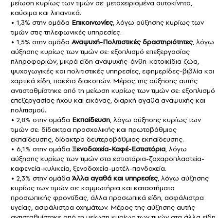
μείωση κυρίως των τιμών σε: μεταχειρισμένα αυτοκίνητα,
καύσιμα και λιπαντικά.
• 1,3% στην ομάδα
Επικοινωνίες
, λόγω αύξησης κυρίως των
τιμών στις τηλεφωνικές υπηρεσίες.
• 1,5% στην ομάδα
Αναψυχή-Πολιτιστικές δραστηριότητες
, λόγω
αύξησης κυρίως των τιμών σε: εξοπλισμό επεξεργασίας
πληροφοριών, μικρά είδη αναψυχής-άνθη-κατοικίδια ζώα,
ψυχαγωγικές και πολιτιστικές υπηρεσίες, εφημερίδες-βιβλία και
χαρτικά είδη, πακέτο διακοπών. Μέρος της αύξησης αυτής
αντισταθμίστηκε από τη μείωση κυρίως των τιμών σε: εξοπλισμό
επεξεργασίας ήχου και εικόνας, διαρκή αγαθά αναψυχής και
πολιτισμού.
• 2,8% στην ομάδα
Εκπαίδευση
, λόγω αύξησης κυρίως των
τιμών σε: δίδακτρα προσχολικής και πρωτοβάθμιας
εκπαίδευσης, δίδακτρα δευτεροβάθμιας εκπαίδευσης.
• 6,1% στην ομάδα
Ξενοδοχεία-Καφέ-Εστιατόρια
, λόγω
αύξησης κυρίως των τιμών στα εστιατόρια-ζαχαροπλαστεία-
καφενεία-κυλικεία, ξενοδοχεία-μοτέλ-πανδοχεία.
• 2,3% στην ομάδα
Άλλα αγαθά και υπηρεσίες
, λόγω αύξησης
κυρίως των τιμών σε: κομμωτήρια και καταστήματα
προσωπικής φροντίδας, άλλα προσωπικά είδη, ασφάλιστρα
υγείας, ασφάλιστρα οχημάτων. Μέρος της αύξησης αυτής
αντισταθμίστηκε από τη μείωση κυρίως των τιμών στα άλλα είδη