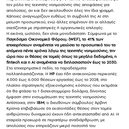
τον ρόλο της τεχνητής νοημοσύνης στις αποφάσεις για
απολύσεις, αν και δεν ακολουθούν όλες την ίδια γραμμή.
Κάποιες αναγνωρίζουν ευθέως τη συμβολή της AI στη
μείωση προσωπικού, ενώ άλλες επιμένουν ότι οι αλλαγές
σχετίζονται με στρατηγικές ή οργανωτικές επιλογές.
Η εικόνα, ωστόσο, δεν είναι μονοδιάστατη. Σύμφωνα με το
Παγκόσμιο Οικονομικό Φόρου
μ
(WEF), το 41% των
επιχειρήσεων αναμένεται να μειώσει το προσωπικό του τα
επόμενα πέντε χρόνια λόγω της τεχνητής νοημοσύνης, την
ώρα που οι θέσεις σε τομείς όπως τα μεγάλα δεδομένα, η
fintech και η AI αναμένεται να διπλασιαστούν έως το 2030.
Στο επιχειρηματικό πεδίο, τα παραδείγματα
πολλαπλασιάζονται. Η
HP
έχει ήδη ανακοινώσει περικοπές
4.000 έως 6.000 θέσεων εργασίας έως το 2028, στο
πλαίσιο στρατηγικής εξοικονόμησης κόστους που εκτιμάται
ότι θα φτάσει το 1 δισεκατομμύριο δολάρια, δίνοντας
έμφαση στην ενσωμάτωση της τεχνητής νοημοσύνης.
Αντίστοιχα, στην
IBM
, ο διευθύνων σύμβουλος Άρβιντ
Κρίσνα επιβεβαίωσε ότι εκατοντάδες θέσεις στον τομέα
ανθρώπινου δυναμικού έχουν ήδη αντικατασταθεί από AI. Η
εταιρεία προχωρά σε περαιτέρω αναδιάρθρωση, με
απολύσεις που επηρεάζουν μικρό ποσοστό του