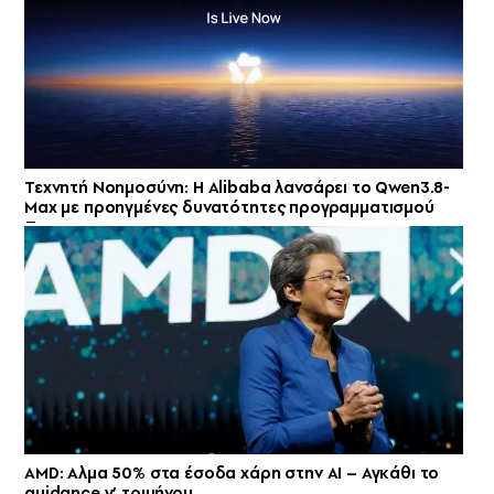
Τεχνητή Νοημοσύνη: Η Alibaba λανσάρει το Qwen3.8-
Max με προηγμένες δυνατότητες προγραμματισμού
AMD: Αλμα 50% στα έσοδα χάρη στην AI – Αγκάθι το
guidance γ’ τριμήνου