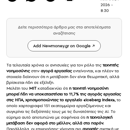
2026 -
8:30
Δείτε περισσότερα άρθρα μας στα αποτελέσματα
αναζήτησης
Add Newmoney.gr on Google
Τα τελευταία χρόνια οι ανησυχίες για τον ρόλο της
τεχνητής
νοημοσύνης
στην
αγορά εργασίας
εντείνονται, και πλέον τα
στοιχεία δείχνουν ότι η μετάβαση δεν είναι θεωρητική, αλλά
βρίσκεται ήδη σε εξέλιξη.
Μελέτη του
MIT
καταδεικνύει ότι
η τεχνητή νοημοσύνη
μπορεί ήδη να υποκαταστήσει το 11,7% της αγοράς εργασίας
στις ΗΠΑ, χρησιμοποιώντας το εργαλείο «Iceberg Index»,
το
οποίο χαρτογραφεί 151 εκατομμύρια εργαζόμενους και
συγκρίνει τις δεξιότητές τους με τις δυνατότητες της AI. Το
εύρημα αυτό αποτυπώνει με σαφήνεια ότι
η τεχνολογική
μετάβαση δεν αφορά στο μέλλον, αλλά στο παρόν.
Παράλληλα, οι επιχειρήσεις γίνονται πιο
ανοιχτές
σχετικά με