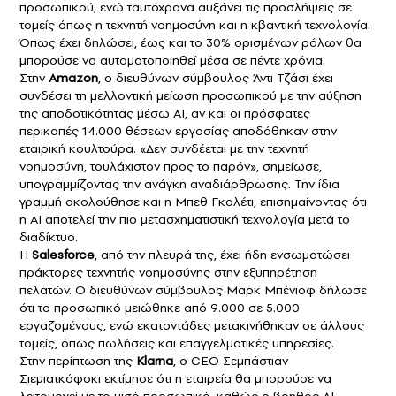
προσωπικού, ενώ ταυτόχρονα αυξάνει τις προσλήψεις σε
τομείς όπως η τεχνητή νοημοσύνη και η κβαντική τεχνολογία.
Όπως έχει δηλώσει, έως και το 30% ορισμένων ρόλων θα
μπορούσε να αυτοματοποιηθεί μέσα σε πέντε χρόνια.
Στην
Amazon
, ο διευθύνων σύμβουλος Άντι Τζάσι έχει
συνδέσει τη μελλοντική μείωση προσωπικού με την αύξηση
της αποδοτικότητας μέσω AI, αν και οι πρόσφατες
περικοπές 14.000 θέσεων εργασίας αποδόθηκαν στην
εταιρική κουλτούρα. «Δεν συνδέεται με την τεχνητή
νοημοσύνη, τουλάχιστον προς το παρόν», σημείωσε,
υπογραμμίζοντας την ανάγκη αναδιάρθρωσης. Την ίδια
γραμμή ακολούθησε και η Μπεθ Γκαλέτι, επισημαίνοντας ότι
η AI αποτελεί την πιο μετασχηματιστική τεχνολογία μετά το
διαδίκτυο.
Η
Salesforce
, από την πλευρά της, έχει ήδη ενσωματώσει
πράκτορες τεχνητής νοημοσύνης στην εξυπηρέτηση
πελατών. Ο διευθύνων σύμβουλος Μαρκ Μπένιοφ δήλωσε
ότι το προσωπικό μειώθηκε από 9.000 σε 5.000
εργαζομένους, ενώ εκατοντάδες μετακινήθηκαν σε άλλους
τομείς, όπως πωλήσεις και επαγγελματικές υπηρεσίες.
Στην περίπτωση της
Klarna
, ο CEO Σεμπάστιαν
Σιεμιατκόφσκι εκτίμησε ότι η εταιρεία θα μπορούσε να