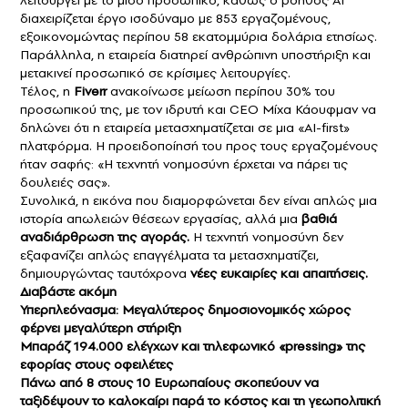
λειτουργεί με το μισό προσωπικό, καθώς ο βοηθός AI
διαχειρίζεται έργο ισοδύναμο με 853 εργαζομένους,
εξοικονομώντας περίπου 58 εκατομμύρια δολάρια ετησίως.
Παράλληλα, η εταιρεία διατηρεί ανθρώπινη υποστήριξη και
μετακινεί προσωπικό σε κρίσιμες λειτουργίες.
Τέλος, η
Fiverr
ανακοίνωσε μείωση περίπου 30% του
προσωπικού της, με τον ιδρυτή και CEO Μίχα Κάουφμαν να
δηλώνει ότι η εταιρεία μετασχηματίζεται σε μια «AI-first»
πλατφόρμα. Η προειδοποίησή του προς τους εργαζομένους
ήταν σαφής: «Η τεχνητή νοημοσύνη έρχεται να πάρει τις
δουλειές σας».
Συνολικά, η εικόνα που διαμορφώνεται δεν είναι απλώς μια
ιστορία απωλειών θέσεων εργασίας, αλλά μια
βαθιά
αναδιάρθρωση της αγοράς.
Η τεχνητή νοημοσύνη δεν
εξαφανίζει απλώς επαγγέλματα τα μετασχηματίζει,
δημιουργώντας ταυτόχρονα
νέες ευκαιρίες και απαιτήσεις.
Διαβάστε ακόμη
Υπερπλεόνασμα: Mεγαλύτερος δημοσιονομικός χώρος
φέρνει μεγαλύτερη στήριξη
Μπαράζ 194.000 ελέγχων και τηλεφωνικό «pressing» της
εφορίας στους οφειλέτες
Πάνω από 8 στους 10 Ευρωπαίους σκοπεύουν να
ταξιδέψουν το καλοκαίρι παρά το κόστος και τη γεωπολιτική