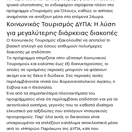
τροχιά υλοποίησης, το ενδιαφέρον στρέφεται πλέον στο
πρόγραμμα «Τουρισμός για Όλους», καθώς οι αιτήσεις
αναμένεται να ανοίξουν μέσα στα επόμενα 24ωρα.
Κοινωνικός Τουρισμός ΔΥΠΑ: Η λύση
για μεγαλύτερης διάρκειας διακοπές
Ο Κοινωνικός Τουρισμός εξακολουθεί να αποτελεί τη
βασική επιλογή για όσους επιθυμούν πολυήμερες
διακοπές με επιδότηση.
Το πρόγραμμα στηρίζεται στην «Επιταγή Κοινωνικού
Τουρισμού» και καλύπτει έως έξι διανυκτερεύσεις, οι
οποίες σε ορισμένες περιοχές μπορούν να φτάσουν
ακόμη και τις δέκα ή δώδεκα. Στις περιοχές αυτές
περιλαμβάνονται νησιά του Βορειοανατολικού Αιγαίου, η
Εύβοια
και η
Θεσσαλία
.
Ένα από τα σημαντικότερα πλεονεκτήματα του
προγράμματος είναι ότι περιλαμβάνει επιδότηση και για τα
ακτοπλοϊκά εισιτήρια, γεγονός που το καθιστά ιδιαίτερα
ελκυστικό για ταξιδιώτες που επιλέγουν νησιωτικούς
προορισμούς. Παρ’ όλα αυτά, οι δικαιούχοι είναι
υποχρεωμένοι να επιλέξουν κατάλυμα αποκλειστικά μέσα
από το «Μητρώο Παρόχων» της
ΔΥΠΑ
, κάτι που