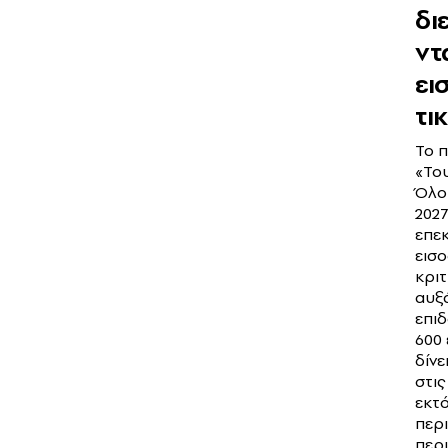
δι
ντ
ει
τι
Το 
«Το
Όλο
202
επεκ
εισ
κριτ
αυξά
επι
600
δίνε
στις
εκτ
περι
περ