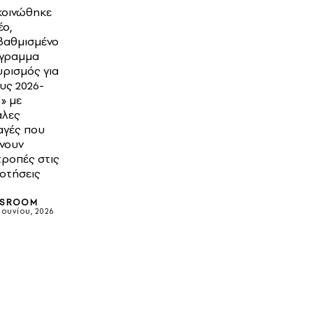
κοινώθηκε
έο,
βαθμισμένο
γραμμα
υρισμός για
υς 2026-
» με
άλες
αγές που
νουν
τροπές στις
δοτήσεις
SROOM
 Ιουνίου, 2026