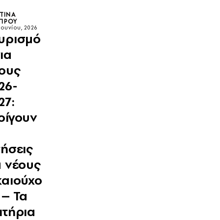
ΤΊΝΑ
ΠΡΟΥ
 Ιουνίου, 2026
υρισμό
για
ους
26-
27:
οίγουν
τήσεις
α νέους
καιούχο
 – Τα
ιτήρια