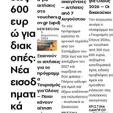
για Όλους
οικογένειες
600
αιτήσεις
2026 – Οι
– Αιτήσεις
στο
δικαιούχοι
από 7
vouchers.g
ευρ
Αυγούστου
Τον Αύγουστο
ov.gr (upd)
ανοίγει η
Το νέο
ώ για
NEWSROOM
πλατφόρμα το
πρόγραμμα
5
«Τουρισμός γι
Αυγούστου,
καλύπτει τη
2026
Όλους 2026»,
διακ
χρονική περίοδο
με vouchers
από τον
από 200 έως
Σεπτέμβριο του
οπές:
Ξεκινούν
600 ευρώ,
2026 έως και τον
αυξημένα
οι αιτήσεις
Δεκέμβριο του
Νέα
εισοδηματικά
για το
2027 και
όρια, ειδικές
χωρίζεται σε
πρόγραμμ
προβλέψεις γι
δύο φάσεις -
εισοδ
α
ΑμεΑ και
Πλήρης κάλυψη
Τουρισμός
πρόσθετη
για ΑμεΑ και
ηματι
για Όλους
ενίσχυση στις
έξτρα επιδότηση
πολύτεκνες
– Ποιοι
για πολυτέκνους
οικογένειες
κά
κάνουν
- Aναλυτικά οι
ΧΡΙΣΤΊΝΑ
δικαιούχοι
αίτηση
ΛΆΜΠΡΟΥ