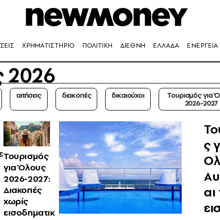
ΣΕΙΣ
ΧΡΗΜΑΤΙΣΤΗΡΙΟ
ΠΟΛΙΤΙΚΗ
ΔΙΕΘΝΗ
ΕΛΛΑΔΑ
ΕΝΕΡΓΕΙΑ
ς 2026
αιτήσεις
διακοπές
δικαιούχοι
Τουρισμός για 
2026-2027
Το
ς 
ε
Τουρισμός
Ολ
για Όλους
Αυ
2026-2027:
αι
Διακοπές
χωρίς
ει
εισοδηματικ