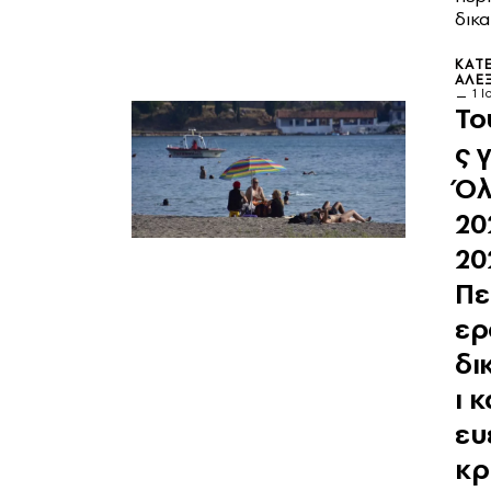
δικ
ΚΑΤ
ΑΛΕ
1 
Το
ς 
Όλ
20
20
Πε
ερ
δι
ι 
ευ
κρ