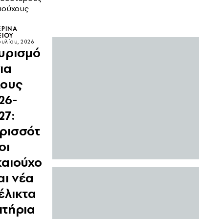
αιούχους
ΕΡΊΝΑ
ΞΊΟΥ
Ιουλίου, 2026
υρισμό
για
ους
26-
27:
ρισσότ
οι
καιούχο
και νέα
έλικτα
ιτήρια