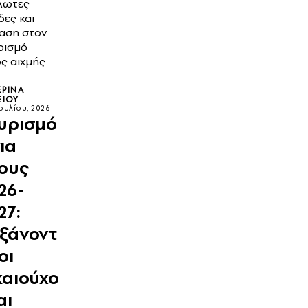
λωτες
δες και
αση στον
ρισμό
ς αιχμής
ΕΡΊΝΑ
ΞΊΟΥ
Ιουλίου, 2026
υρισμό
για
ους
26-
27:
ξάνοντ
οι
καιούχο
αι