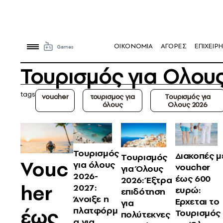
OIKONOMIA
ΑΓΟΡΕΣ
ΕΠΙΧΕΙΡΗ
Τουρισμός για Ολου
tags
voucher
τουρισμος για
Τουρισμός για
όλους
Ολους 2026
Τουρισμός
Διακοπές μ
Tουρισμός
Vouc
για όλους
voucher
για Όλους
2026-
έως 600
2026: Έξτρα
her
2027:
ευρώ:
επιδότηση
Άνοιξε η
Ερχεται το
για
έως
πλατφόρμ
Τουρισμός
πολύτεκνες
α για