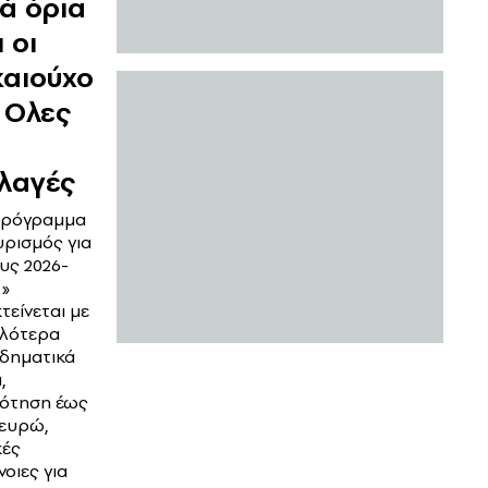
κά όρια
ι οι
καιούχο
– Ολες
λαγές
πρόγραμμα
υρισμός για
υς 2026-
7»
τείνεται με
λότερα
οδηματικά
,
δότηση έως
 ευρώ,
κές
οιες για