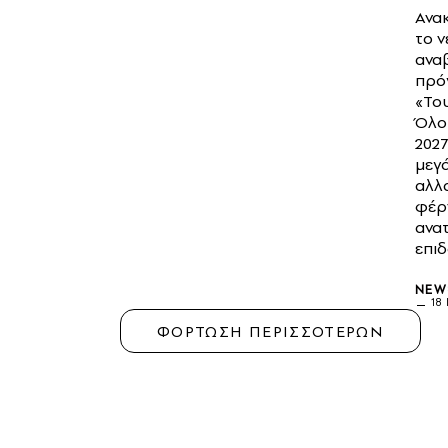
Ανα
το ν
ανα
πρό
«Το
Όλο
2027
μεγ
αλλ
φέρ
ανα
επι
NEW
18
ΦΟΡΤΩΣΗ ΠΕΡΙΣΣΟΤΕΡΩΝ