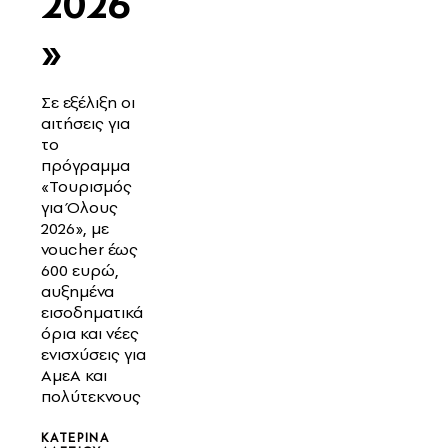
2026
»
Σε εξέλιξη οι
αιτήσεις για
το
πρόγραμμα
«Τουρισμός
για Όλους
2026», με
voucher έως
600 ευρώ,
αυξημένα
εισοδηματικά
όρια και νέες
ενισχύσεις για
ΑμεΑ και
πολύτεκνους
ΚΑΤΕΡΊΝΑ