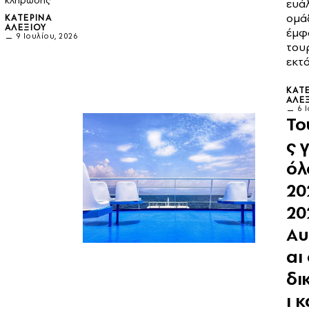
κλήρωσης
ευά
ομά
ΚΑΤΕΡΊΝΑ
ΑΛΕΞΊΟΥ
έμφ
9 Ιουλίου, 2026
του
εκτό
ΚΑΤ
ΑΛΕ
6 
Το
ς 
όλ
20
20
Αυ
αι 
δι
ι κ