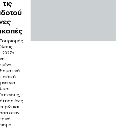
 τις
ιδοτού
νες
ακοπές
«Τουρισμός
 Όλους
6-2027»
νει
ημένα
οδηματικά
, ειδική
μνα για
 και
ύτεκνους,
δότηση έως
 ευρώ και
αση στον
ερινό
ρισμό