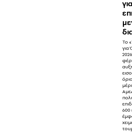
για
επ
με
δι
Το 
για
202
φέρ
αυξ
εισ
όρια
μέρι
ΑμεΑ
πολ
επι
600
έμφ
χειμ
του