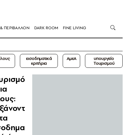
 & ΠΕΡΙΒΑΛΛΟΝ
DARK ROOM
FINE LIVING
Όλους
εισοδηματικά
ΑμεΑ
υπουργείο
κριτήρια
Τουρισμού
υρισμό
για
ους:
ξάνοντ
 τα
σοδημα