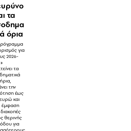
ευρύνο
αι τα
σοδημα
κά όρια
πρόγραμμα
υρισμός για
υς 2026-
7»
τείνει τα
οδηματικά
ήρια,
νει την
δότηση έως
 ευρώ και
ι έμφαση
 διακοπές
ός θερινής
όδου για
ισσότερους