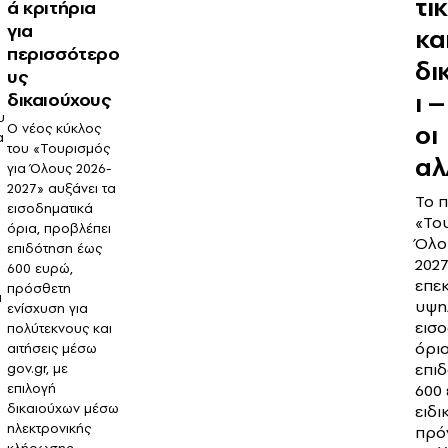
τι
ά κριτήρια
για
κα
περισσότερο
δι
υς
ι 
δικαιούχους
υ
οι
Ο νέος κύκλος
α
του «Τουρισμός
αλ
για Όλους 2026-
2027» αυξάνει τα
Το 
εισοδηματικά
«Το
όρια, προβλέπει
Όλο
επιδότηση έως
202
600 ευρώ,
επεκ
πρόσθετη
α
υψη
ενίσχυση για
εισ
πολύτεκνους και
όρια
αιτήσεις μέσω
επι
gov.gr, με
επιλογή
600
δικαιούχων μέσω
ειδι
ηλεκτρονικής
πρόν