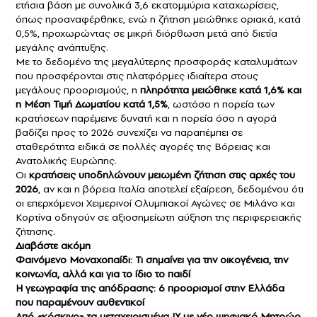
ετήσια βάση με συνολικά 3,6 εκατομμύρια καταχωρίσεις,
όπως προαναφέρθηκε, ενώ η ζήτηση μειώθηκε οριακά, κατά
0,5%, προχωρώντας σε μικρή διόρθωση μετά από διετία
μεγάλης ανάπτυξης.
Με το δεδομένο της μεγαλύτερης προσφοράς καταλυμάτων
που προσφέρονται στις πλατφόρμες ιδιαίτερα στους
μεγάλους προορισμούς, η
πληρότητα μειώθηκε κατά 1,6% και
η Μέση Τιμή Δωματίου κατά 1,5%
, ωστόσο η πορεία των
κρατήσεων παρέμεινε δυνατή και η πορεία όσο η αγορά
βαδίζει προς το 2026 συνεχίζει να παραπέμπει σε
σταθερότητα ειδικά σε πολλές αγορές της Βόρειας και
Ανατολικής Ευρώπης.
Οι
κρατήσεις υποδηλώνουν μειωμένη ζήτηση στις αρχές του
2026
, αν και η βόρεια Ιταλία αποτελεί εξαίρεση, δεδομένου ότι
οι επερχόμενοι Χειμερινοί Ολυμπιακοί Αγώνες σε Μιλάνο και
Κορτίνα οδηγούν σε αξιοσημείωτη αύξηση της περιφερειακής
ζήτησης.
Διαβάστε ακόμη
Φαινόμενο Μοναχοπαίδι: Τι σημαίνει για την οικογένεια, την
κοινωνία, αλλά και για το ίδιο το παιδί
Η γεωγραφία της απόδρασης: 6 προορισμοί στην Ελλάδα
που παραμένουν αυθεντικοί
Από
«
κόσκινο
»
τα μεταχειρισμένα ΙΧ με νέο ψηφιακό Μητρώο