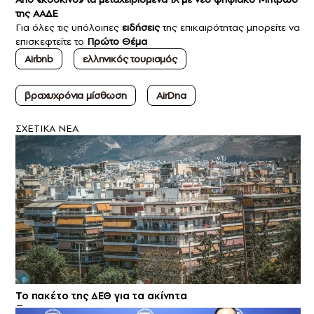
της ΑΑΔΕ
Για όλες τις υπόλοιπες
ειδήσεις
της επικαιρότητας μπορείτε να
επισκεφτείτε το
Πρώτο Θέμα
Airbnb
ελληνικός τουρισμός
βραχυχρόνια μίσθωση
AirDna
ΣXETIKA NEA
Το πακέτο της ΔΕΘ για τα ακίνητα