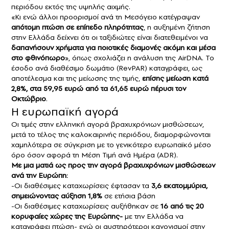
περιόδου εκτός της υψηλής αιχμής.
«Κι ενώ άλλοι προορισμοί ανά τη Μεσόγειο κατέγραψαν
απότομη πτώση σε επίπεδο πληρότητας
, η αυξημένη ζήτηση
στην Ελλάδα δείχνει ότι οι ταξιδιώτες είναι διατεθειμένοι να
δαπανήσουν χρήματα για ποιοτικές διαμονές ακόμη και μέσα
στο φθινόπωρο
», όπως σχολιάζει η ανάλυση της AirDNA. Το
έσοδο ανά διαθέσιμο δωμάτιο (RevPAR) καταγράφει, ως
αποτέλεσμα και της μείωσης της τιμής,
επίσης μείωση κατά
2,8%, στα 59,95 ευρώ από τα 61,65 ευρώ πέρυσι τον
Οκτώβριο
.
Η ευρωπαϊκή αγορά
Οι τιμές στην ελληνική αγορά βραχυχρόνιων μισθώσεων,
μετά το τέλος της καλοκαιρινής περιόδου, διαμορφώνονται
χαμηλότερα σε σύγκριση με το γενικότερο ευρωπαϊκό μέσο
όρο όσον αφορά τη Μέση Τιμή ανά Ημέρα (ADR).
Με μια ματιά ως προς την αγορά βραχυχρόνιων μισθώσεων
ανά την Ευρώπη:
-Οι διαθέσιμες καταχωρίσεις έφτασαν τα
3,6 εκατομμύρια,
σημειώνοντας αύξηση 1,8%
σε ετήσια βάση
-Οι διαθέσιμες καταχωρίσεις αυξήθηκαν σε
16 από τις 20
κορυφαίες χώρες της Ευρώπης-
με την Ελλάδα να
καταγράφει πτώση- ενώ οι αυστηρότεροι κανονισμοί στην