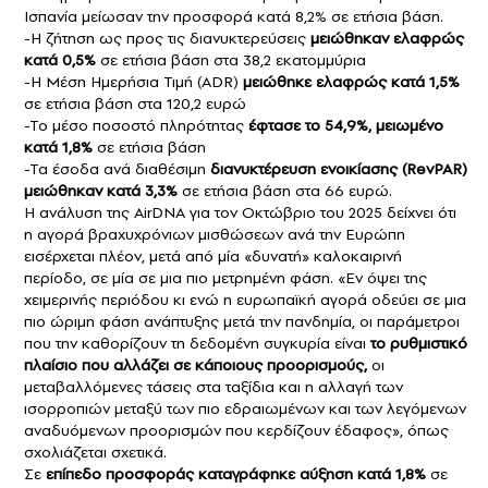
Ισπανία μείωσαν την προσφορά κατά 8,2% σε ετήσια βάση.
-Η ζήτηση ως προς τις διανυκτερεύσεις
μειώθηκαν ελαφρώς
κατά 0,5%
σε ετήσια βάση στα 38,2 εκατομμύρια
-Η Μέση Ημερήσια Τιμή (ADR)
μειώθηκε ελαφρώς κατά 1,5%
σε ετήσια βάση στα 120,2 ευρώ
-Το μέσο ποσοστό πληρότητας
έφτασε το 54,9%, μειωμένο
κατά 1,8%
σε ετήσια βάση
-Τα έσοδα ανά διαθέσιμη
διανυκτέρευση ενοικίασης (RevPAR)
μειώθηκαν κατά 3,3%
σε ετήσια βάση στα 66 ευρώ.
Η ανάλυση της AirDNA για τον Οκτώβριο του 2025 δείχνει ότι
η αγορά βραχυχρόνιων μισθώσεων ανά την Ευρώπη
εισέρχεται πλέον, μετά από μία «δυνατή» καλοκαιρινή
περίοδο, σε μία σε μια πιο μετρημένη φάση. «Εν όψει της
χειμερινής περιόδου κι ενώ η ευρωπαϊκή αγορά οδεύει σε μια
πιο ώριμη φάση ανάπτυξης μετά την πανδημία, οι παράμετροι
που την καθορίζουν τη δεδομένη συγκυρία είναι
το ρυθμιστικό
πλαίσιο που αλλάζει σε κάποιους προορισμούς,
οι
μεταβαλλόμενες τάσεις στα ταξίδια και η αλλαγή των
ισορροπιών μεταξύ των πιο εδραιωμένων και των λεγόμενων
αναδυόμενων προορισμών που κερδίζουν έδαφος», όπως
σχολιάζεται σχετικά.
Σε
επίπεδο προσφοράς καταγράφηκε αύξηση κατά 1,8%
σε