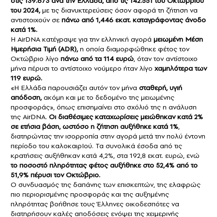
στις 139.673 ανά την Ελλάδα, από τις 142.551 του Οκτωβρίου
του 2024,
με τις διανυκτερεύσεις όσον αφορά τη ζήτηση να
αντιστοιχούν σε
πάνω από 1,446 εκατ. καταγράφοντας άνοδο
κατά 1%.
Η AirDNA κατέγραψε για την ελληνική αγορά
μειωμένη Μέση
Ημερήσια Τιμή (ADR),
η οποία διαμορφώθηκε φέτος τον
Οκτώβριο λίγο
πάνω από τα 114 ευρώ
, όταν τον αντίστοιχο
μήνα πέρυσι το αντίστοιχο νούμερο ήταν λίγο
χαμηλότερα των
119 ευρώ.
«Η Ελλάδα παρουσιάζει αυτόν τον μήνα
σταθερή, υγιή
απόδοση,
ακόμη και με το δεδομένο της μειωμένης
προσφοράς», όπως επισημαίνει στο σχόλιό της η ανάλυση
της AirDNA.
Οι διαθέσιμες καταχωρίσεις μειώθηκαν κατά 2%
σε ετήσια βάση, ωστόσο η ζήτηση αυξήθηκε κατά 1%
,
διατηρώντας την ισορροπία στην αγορά μετά την πολύ έντονη
περίοδο του καλοκαιρΙού. Τα συνολικά έσοδα από τις
κρατήσεις αυξήθηκαν κατά 4,2%, στα 192,8 εκατ. ευρώ, ενώ
το ποσοστό πληρότητας φέτος αυξήθηκε στο 52,4% από το
51,9% πέρυσι τον Οκτώβριο.
Ο συνδυασμός της δαπάνης των επισκεπτών, της ελαφρώς
πιο περιορισμένης προσφοράς και της αυξημένης
πληρότητας βοήθησε τους Έλληνες οικοδεσπότες να
διατηρήσουν καλές αποδόσεις ενόψει της χειμερινής