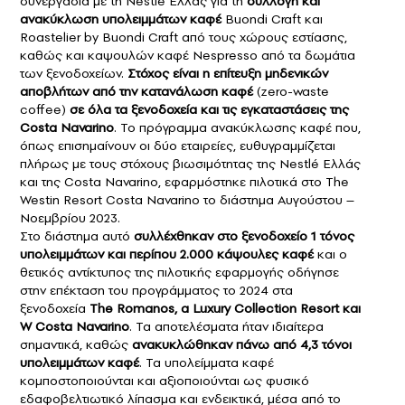
συνεργασία με τη Nestlé Ελλάς για τη
συλλογή και
ανακύκλωση υπολειμμάτων καφέ
Buondi Craft και
Roastelier by Buondi Craft από τους χώρους εστίασης,
καθώς και καψουλών καφέ Nespresso από τα δωμάτια
των ξενοδοχείων.
Στόχος είναι η επίτευξη μηδενικών
αποβλήτων από την κατανάλωση καφέ
(zero-waste
coffee)
σε όλα τα ξενοδοχεία και τις εγκαταστάσεις της
Costa Navarino
. Το πρόγραμμα ανακύκλωσης καφέ που,
όπως επισημαίνουν οι δύο εταιρείες, ευθυγραμμίζεται
πλήρως με τους στόχους βιωσιμότητας της Nestlé Ελλάς
και της Costa Navarino, εφαρμόστηκε πιλοτικά στο The
Westin Resort Costa Navarino το διάστημα Αυγούστου –
Νοεμβρίου 2023.
Στο διάστημα αυτό
συλλέχθηκαν στο ξενοδοχείο 1 τόνος
υπολειμμάτων και περίπου 2.000 κάψουλες καφέ
και ο
θετικός αντίκτυπος της πιλοτικής εφαρμογής οδήγησε
στην επέκταση του προγράμματος το 2024 στα
ξενοδοχεία
The Romanos, a Luxury Collection Resort και
W Costa Navarino
. Τα αποτελέσματα ήταν ιδιαίτερα
σημαντικά, καθώς
ανακυκλώθηκαν πάνω από 4,3 τόνοι
υπολειμμάτων καφέ
. Τα υπολείμματα καφέ
κομποστοποιούνται και αξιοποιούνται ως φυσικό
εδαφοβελτιωτικό λίπασμα και ενδεικτικά, μέσα από το