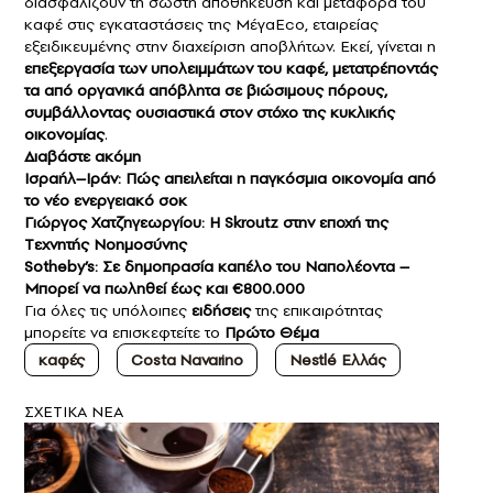
διασφαλίζουν τη σωστή αποθήκευση και μεταφορά του
καφέ στις εγκαταστάσεις της ΜέγαEco, εταιρείας
εξειδικευμένης στην διαχείριση αποβλήτων. Εκεί, γίνεται η
επεξεργασία των υπολειμμάτων του καφέ, μετατρέποντάς
τα από οργανικά απόβλητα σε βιώσιμους πόρους,
συμβάλλοντας ουσιαστικά στον στόχο της κυκλικής
οικονομίας
.
Διαβάστε ακόμη
Ισραήλ–Ιράν: Πώς απειλείται η παγκόσμια οικονομία από
το νέο ενεργειακό σοκ
Γιώργος Χατζηγεωργίου: Η Skroutz στην εποχή της
Tεχνητής Nοημοσύνης
Sotheby’s: Σε δημοπρασία καπέλο του Ναπολέοντα –
Μπορεί να πωληθεί έως και €800.000
Για όλες τις υπόλοιπες
ειδήσεις
της επικαιρότητας
μπορείτε να επισκεφτείτε το
Πρώτο Θέμα
καφές
Costa Navarino
Nestlé Ελλάς
ΣXETIKA NEA