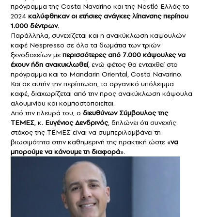
πρόγραμμα της Costa Navarino και της Nestlé Ελλάς το
2024
καλύφθηκαν οι ετήσιες ανάγκες λίπανσης περίπου
1.000 δέντρων
.
Παράλληλα, συνεχίζεται και η ανακύκλωση καψουλών
καφέ Nespresso σε όλα τα δωμάτια των τριών
ξενοδοχείων με
περισσότερες από 7.000 κάψουλες να
έχουν ήδη ανακυκλωθεί
, ενώ φέτος θα ενταχθεί στο
πρόγραμμα και το Mandarin Oriental, Costa Navarino.
Και σε αυτήν την περίπτωση, το οργανικό υπόλειμμα
καφέ, διαχωρίζεται από την προς ανακύκλωση κάψουλα
αλουμινίου και κομποστοποιείται.
Από την πλευρά του, ο
διευθύνων Σύμβουλος της
ΤΕΜΕΣ
, κ.
Ευγένιος Δενδρινός
, δηλώνει ότι συνεχής
στόχος της ΤΕΜΕΣ είναι να συμπεριλαμβάνει τη
βιωσιμότητα στην καθημερινή της πρακτική ώστε «
να
μπορούμε να κάνουμε τη διαφορά
».