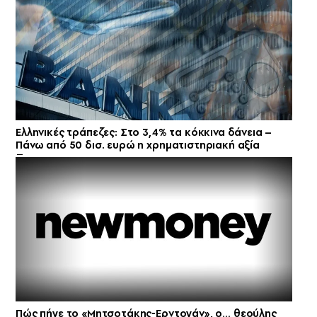
Ελληνικές τράπεζες: Στο 3,4% τα κόκκινα δάνεια –
Πάνω από 50 δισ. ευρώ η χρηματιστηριακή αξία
Πώς πήγε το «Μητσοτάκης-Ερντογάν», ο… θεούλης