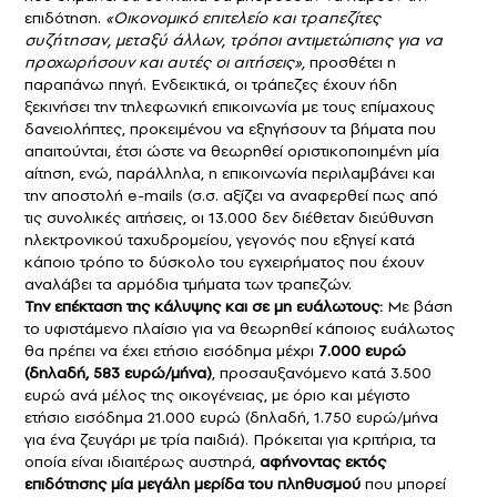
επιδότηση.
«Οικονομικό επιτελείο και τραπεζίτες
συζήτησαν, μεταξύ άλλων, τρόποι αντιμετώπισης για να
προχωρήσουν και αυτές οι αιτήσεις»,
προσθέτει η
παραπάνω πηγή. Ενδεικτικά, οι τράπεζες έχουν ήδη
ξεκινήσει την τηλεφωνική επικοινωνία με τους επίμαχους
δανειολήπτες, προκειμένου να εξηγήσουν τα βήματα που
απαιτούνται, έτσι ώστε να θεωρηθεί οριστικοποιημένη μία
αίτηση, ενώ, παράλληλα, η επικοινωνία περιλαμβάνει και
την αποστολή e-mails (σ.σ. αξίζει να αναφερθεί πως από
τις συνολικές αιτήσεις, οι 13.000 δεν διέθεταν διεύθυνση
ηλεκτρονικού ταχυδρομείου, γεγονός που εξηγεί κατά
κάποιο τρόπο το δύσκολο του εγχειρήματος που έχουν
αναλάβει τα αρμόδια τμήματα των τραπεζών.
Την επέκταση της κάλυψης και σε μη ευάλωτους:
Με βάση
το υφιστάμενο πλαίσιο για να θεωρηθεί κάποιος ευάλωτος
θα πρέπει να έχει ετήσιο εισόδημα μέχρι
7.000 ευρώ
(δηλαδή, 583 ευρώ/μήνα)
, προσαυξανόμενο κατά 3.500
ευρώ ανά μέλος της οικογένειας, με όριο και μέγιστο
ετήσιο εισόδημα 21.000 ευρώ (δηλαδή, 1.750 ευρώ/μήνα
για ένα ζευγάρι με τρία παιδιά). Πρόκειται για κριτήρια, τα
οποία είναι ιδιαιτέρως αυστηρά,
αφήνοντας εκτός
επιδότησης μία μεγάλη μερίδα του πληθυσμού
που μπορεί