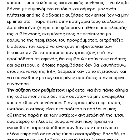
κάποτε – υπό καλύτερες οικονομικές συνθήκες – να έλαβε
δάνειο με κυμαινόμενο επιτόκιο και σήμερα, μολονότι
πλήττεται από τις διαδοχικές αυξήσεις των επιτοκίων να μην
εμπίπτει στο… παρά πέντε στην κατηγορία τους ευάλωτου.
Αυτό είναι ένα ζήτημα που φέρεται να τέθηκε από πλευράς
της κυβέρνησης, εκτιμώντας πως σε περίπτωση μη
κάλυψης της περιμέτρου του προγράμματος, οι τράπεζες
διαθέτουν τον χώρο να ανοίξουν τη «βεντάλια» των
δικαιούχων. Οι εκπρόσωποι των τραπεζών, υπό την
προϋπόθεση ότι αφενός, θα συμβουλευτούν τους επόπτες
και αφετέρου, οι όποιες παρεμβάσεις δεν θα «χτυπήσουν»
στους κανόνες της ΕΒΑ, δεσμεύτηκαν να το εξετάσουν και
να επανέλθουν με συγκεκριμένες προτάσεις στην επόμενη
συνάντηση.
Την αύξηση των ρυθμίσεων:
Πρόκειται για ένα πάγιο αίτημα
της κυβέρνησης που δεν ήταν δυνατόν να μην αναφερθεί
και στη χθεσινή συνάντηση. Στην προκειμένη περίπτωση,
ωστόσο, ο στόχος είναι περισσότερο η πρόληψη μιας
αθέτησης παρά η εκ των υστέρων αντιμετώπισή της. Έτσι,
αμφότερες οι πλευρές συμφώνησαν πως πρέπει να
ενισχυθεί η παρακολούθηση των δανείων που είναι τα
πλέον επιρρεπή σε παντός τύπου αναταράξεις, δηλαδή, τα