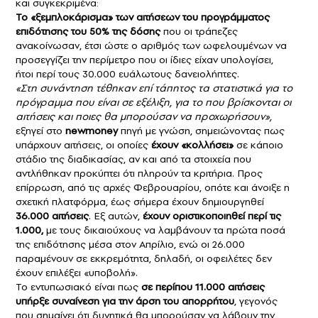
και συγκεκριμένα:
Το «ξεμπλοκάρισμα» των αιτήσεων του προγράμματος
επιδότησης του 50% της δόσης
που οι τράπεζες
ανακοίνωσαν, έτσι ώστε ο αριθμός των ωφελουμένων να
προσεγγίζει την περίμετρο που οι ίδιες είχαν υπολογίσει,
ήτοι περί τους 30.000 ευάλωτους δανειολήπτες.
«Στη συνάντηση τέθηκαν επί τάπητος τα στατιστικά για το
πρόγραμμα που είναι σε εξέλιξη, για το που βρίσκονται οι
αιτήσεις και ποιες θα μπορούσαν να προχωρήσουν»,
εξηγεί στο
newmoney
πηγή με γνώση, σημειώνοντας πως
υπάρχουν αιτήσεις, οι οποίες
έχουν «κολλήσει»
σε κάποιο
στάδιο της διαδικασίας, αν και από τα στοιχεία που
αντλήθηκαν προκύπτει ότι πληρούν τα κριτήρια. Προς
επίρρωση, από τις αρχές Φεβρουαρίου, οπότε και άνοιξε η
σχετική πλατφόρμα, έως σήμερα έχουν δημιουργηθεί
36.000 αιτήσεις
. Εξ αυτών,
έχουν οριστικοποιηθεί περί τις
1.000,
με τους δικαιούχους να λαμβάνουν τα πρώτα ποσά
της επιδότησης μέσα στον Απρίλιο, ενώ οι 26.000
παραμένουν σε εκκρεμότητα, δηλαδή, οι οφειλέτες δεν
έχουν επιλέξει «υποβολή».
Το εντυπωσιακό είναι πως
σε περίπου 11.000 αιτήσεις
υπήρξε συναίνεση για την άρση του απορρήτου
, γεγονός
που σημαίνει ότι δυνητικά θα μπορούσαν να λάβουν την