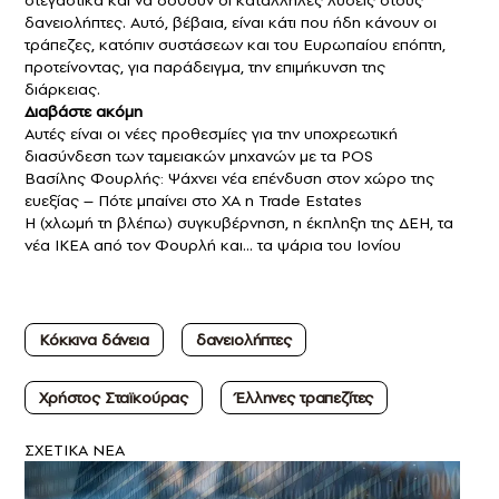
στεγαστικά και να δοθούν οι κατάλληλες λύσεις στους
δανειολήπτες. Αυτό, βέβαια, είναι κάτι που ήδη κάνουν οι
τράπεζες, κατόπιν συστάσεων και του Ευρωπαίου επόπτη,
προτείνοντας, για παράδειγμα, την επιμήκυνση της
διάρκειας.
Διαβάστε ακόμη
Αυτές είναι οι νέες προθεσμίες για την υποχρεωτική
διασύνδεση των ταμειακών μηχανών με τα POS
Βασίλης Φουρλής: Ψάχνει νέα επένδυση στον χώρο της
ευεξίας – Πότε μπαίνει στο ΧΑ η Trade Estates
Η (χλωμή τη βλέπω) συγκυβέρνηση, η έκπληξη της ΔΕΗ, τα
νέα ΙΚΕΑ από τον Φουρλή και… τα ψάρια του Ιονίου
Κόκκινα δάνεια
δανειολήπτες
Χρήστος Σταϊκούρας
Έλληνες τραπεζίτες
ΣXETIKA NEA